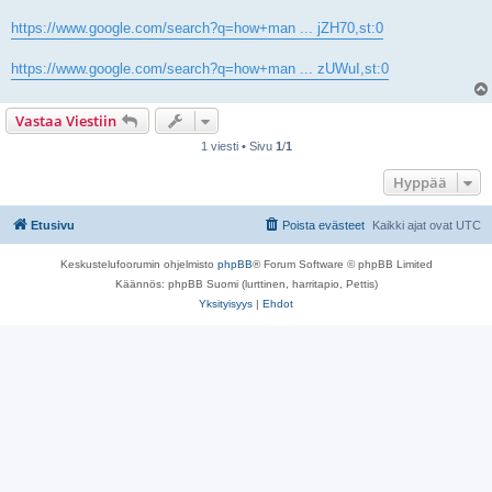
https://www.google.com/search?q=how+man ... jZH70,st:0
https://www.google.com/search?q=how+man ... zUWuI,st:0
Vastaa Viestiin
1 viesti • Sivu
1
/
1
Hyppää
Etusivu
Poista evästeet
Kaikki ajat ovat
UTC
Keskustelufoorumin ohjelmisto
phpBB
® Forum Software © phpBB Limited
Käännös: phpBB Suomi (lurttinen, harritapio, Pettis)
Yksityisyys
|
Ehdot