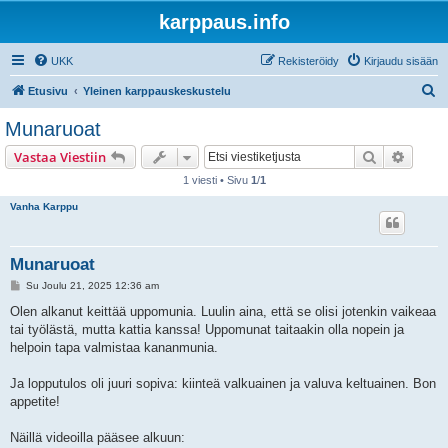
karppaus.info
UKK
Rekisteröidy
Kirjaudu sisään
E
Etusivu
Yleinen karppauskeskustelu
t
Munaruoat
s
Etsi
Tarken
Vastaa Viestiin
i
1 viesti • Sivu
1
/
1
Vanha Karppu
Munaruoat
V
Su Joulu 21, 2025 12:36 am
i
e
Olen alkanut keittää uppomunia. Luulin aina, että se olisi jotenkin vaikeaa
s
tai työlästä, mutta kattia kanssa! Uppomunat taitaakin olla nopein ja
t
i
helpoin tapa valmistaa kananmunia.
Ja lopputulos oli juuri sopiva: kiinteä valkuainen ja valuva keltuainen. Bon
appetite!
Näillä videoilla pääsee alkuun: