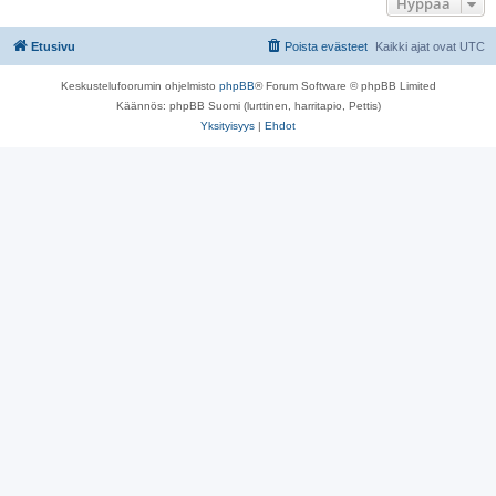
Hyppää
Etusivu
Poista evästeet
Kaikki ajat ovat
UTC
Keskustelufoorumin ohjelmisto
phpBB
® Forum Software © phpBB Limited
Käännös: phpBB Suomi (lurttinen, harritapio, Pettis)
Yksityisyys
|
Ehdot