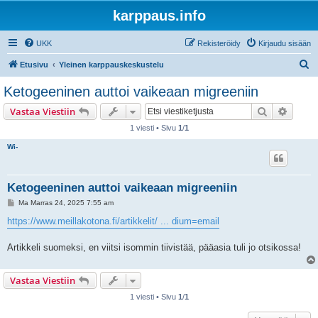
karppaus.info
UKK
Rekisteröidy
Kirjaudu sisään
E
Etusivu
Yleinen karppauskeskustelu
t
Ketogeeninen auttoi vaikeaan migreeniin
s
Etsi
Tarken
Vastaa Viestiin
i
1 viesti • Sivu
1
/
1
Wi-
Ketogeeninen auttoi vaikeaan migreeniin
V
Ma Marras 24, 2025 7:55 am
i
e
https://www.meillakotona.fi/artikkelit/ ... dium=email
s
t
i
Artikkeli suomeksi, en viitsi isommin tiivistää, pääasia tuli jo otsikossa!
Vastaa Viestiin
1 viesti • Sivu
1
/
1