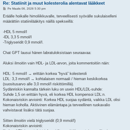
Re: Statiinit ja muut kolesterolia alentavat lääkkeet
V
Pe Maalis 06, 2026 5:30 pm
i
e
Eräälle hoikalle himoliikkuvalle, terveellisesti syövälle sukulaiselleni
s
määrättiin statiinilääkitys näillä spekseillä:
t
i
-HDL 5 mmol/l
-lDL 3,3 5 mmol/l
-Triglyseridit 0,9 mmol/l.
Chat GPT lausui hänen labratuloksistaan seuraavaa:
Aluksi ilmoitin vain HDL- ja LDL-arvon, joita kommentoitiin näin:
HDL: 5 mmol/l → erittäin korkea “hyvä” kolesteroli
LDL: 3,3 mmol/l → kohtalaisen normaali / hieman keskikorkea
(suositusarvo alle 3,0 mmol/l riskittömillä).
Sydänriskin kannalta tärkein luku on usein HDL/LDL-suhde:
Suhde 1,5 on erittäin hyvä, eli korkea HDL kompensoi LDL:n.
Kokonaisriskin arviointi: Korkea HDL suojaa sydäntä, vaikka LDL olisi
hieman koholla. Aktiivinen elämäntapa ja terveellinen ruokavalio
vahvistavat lisäksi tätä suojaa.
Sitten ilmoitin vielä triglyseridit (0,9 mmol/l)
Kokonaisriskin arviointi: