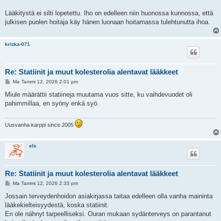
Lääkitystä ei silti lopetettu. Iho on edelleen niin huonossa kunnossa, että
julkisen puolen hoitaja käy hänen luonaan hoitamassa tulehtunutta ihoa.
krizka-071
Re: Statiinit ja muut kolesterolia alentavat lääkkeet
V
Ma Tammi 12, 2026 2:01 pm
i
e
Miule määrättii statiineja muutama vuos sitte, ku vaihdevuodet oli
s
pahimmillaa, en syöny enkä syö.
t
i
Uusvanha karppi since 2005
els
Re: Statiinit ja muut kolesterolia alentavat lääkkeet
V
Ma Tammi 12, 2026 2:33 pm
i
e
Jossain terveydenhoidon asiakirjassa taitaa edelleen olla vanha maininta
s
lääkekielteisyydestä, koska statiinit.
t
i
En ole nähnyt tarpeelliseksi. Ouran mukaan sydänterveys on parantanut