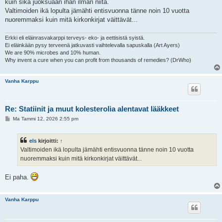
kuin sika juoksuaan ihan ilman niitä.
Valtimoiden ikä lopulta jämähti entisvuonna tänne noin 10 vuotta
nuoremmaksi kuin mitä kirkonkirjat väittävät...
Erkki eli eläinrasvakarppi terveys- eko- ja eettisistä syistä.
Ei eläinkään pysy terveenä jatkuvasti vaihtelevalla sapuskalla (Art Ayers)
We are 90% microbes and 10% human.
Why invent a cure when you can profit from thousands of remedies? (DrWho)
Vanha Karppu
Re: Statiinit ja muut kolesterolia alentavat lääkkeet
V
Ma Tammi 12, 2026 2:55 pm
i
e
s
els
kirjoitti:
↑
t
i
Valtimoiden ikä lopulta jämähti entisvuonna tänne noin 10 vuotta
nuoremmaksi kuin mitä kirkonkirjat väittävät...
Ei paha.
Vanha Karppu