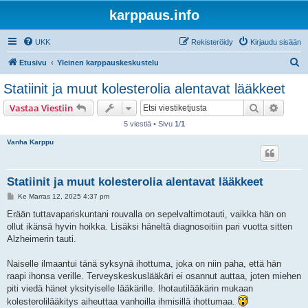
karppaus.info
UKK
Rekisteröidy
Kirjaudu sisään
E
Etusivu
Yleinen karppauskeskustelu
t
Statiinit ja muut kolesterolia alentavat lääkkeet
s
Etsi
Tarken
Vastaa Viestiin
i
5 viestiä • Sivu
1
/
1
Vanha Karppu
Statiinit ja muut kolesterolia alentavat lääkkeet
V
Ke Marras 12, 2025 4:37 pm
i
e
Erään tuttavapariskuntani rouvalla on sepelvaltimotauti, vaikka hän on
s
ollut ikänsä hyvin hoikka. Lisäksi häneltä diagnosoitiin pari vuotta sitten
t
i
Alzheimerin tauti.
Naiselle ilmaantui tänä syksynä ihottuma, joka on niin paha, että hän
raapi ihonsa verille. Terveyskeskuslääkäri ei osannut auttaa, joten miehen
piti viedä hänet yksityiselle lääkärille. Ihotautilääkärin mukaan
kolesterolilääkitys aiheuttaa vanhoilla ihmisillä ihottumaa.