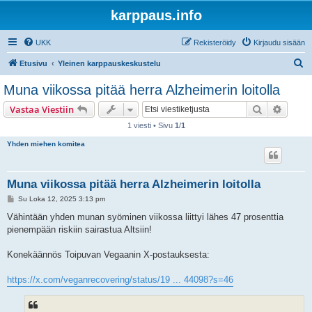
karppaus.info
UKK
Rekisteröidy
Kirjaudu sisään
E
Etusivu
Yleinen karppauskeskustelu
t
Muna viikossa pitää herra Alzheimerin loitolla
s
Etsi
Tarken
Vastaa Viestiin
i
1 viesti • Sivu
1
/
1
Yhden miehen komitea
Muna viikossa pitää herra Alzheimerin loitolla
V
Su Loka 12, 2025 3:13 pm
i
e
Vähintään yhden munan syöminen viikossa liittyi lähes 47 prosenttia
s
pienempään riskiin sairastua Altsiin!
t
i
Konekäännös Toipuvan Vegaanin X-postauksesta:
https://x.com/veganrecovering/status/19 ... 44098?s=46