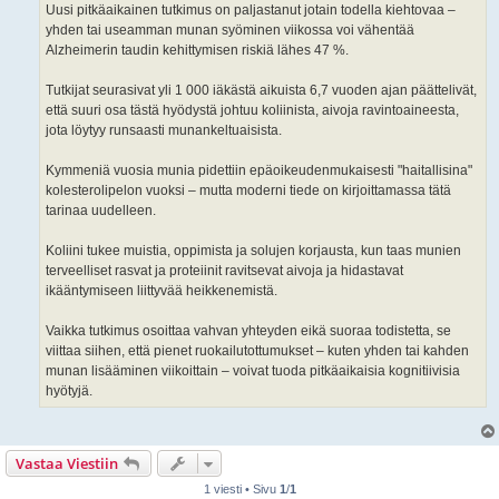
Uusi pitkäaikainen tutkimus on paljastanut jotain todella kiehtovaa –
yhden tai useamman munan syöminen viikossa voi vähentää
Alzheimerin taudin kehittymisen riskiä lähes 47 %.
Tutkijat seurasivat yli 1 000 iäkästä aikuista 6,7 vuoden ajan päättelivät,
että suuri osa tästä hyödystä johtuu koliinista, aivoja ravintoaineesta,
jota löytyy runsaasti munankeltuaisista.
Kymmeniä vuosia munia pidettiin epäoikeudenmukaisesti "haitallisina"
kolesterolipelon vuoksi – mutta moderni tiede on kirjoittamassa tätä
tarinaa uudelleen.
Koliini tukee muistia, oppimista ja solujen korjausta, kun taas munien
terveelliset rasvat ja proteiinit ravitsevat aivoja ja hidastavat
ikääntymiseen liittyvää heikkenemistä.
Vaikka tutkimus osoittaa vahvan yhteyden eikä suoraa todistetta, se
viittaa siihen, että pienet ruokailutottumukset – kuten yhden tai kahden
munan lisääminen viikoittain – voivat tuoda pitkäaikaisia kognitiivisia
hyötyjä.
Vastaa Viestiin
1 viesti • Sivu
1
/
1