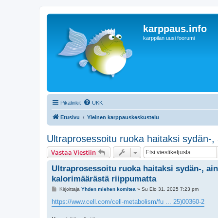
karppaus.info
karppilan uusi foorumi
Pikalinkit
UKK
Etusivu
Yleinen karppauskeskustelu
Ultraprosessoitu ruoka haitaksi sydän-,
Vastaa Viestiin
Ultraprosessoitu ruoka haitaksi sydän-, ai
kalorimäärästä riippumatta
V
Kirjoittaja
Yhden miehen komitea
»
Su Elo 31, 2025 7:23 pm
i
e
https://www.cell.com/cell-metabolism/fu ... 25)00360-2
s
t
i