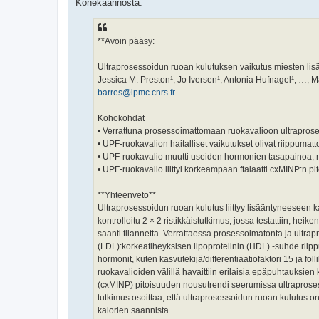
Konekäännöstä:
**Avoin pääsy:
Ultraprosessoidun ruoan kulutuksen vaikutus miesten lis
Jessica M. Preston¹, Jo Iversen¹, Antonia Hufnagel¹, …, M
barres@ipmc.cnrs.fr
…
Kohokohdat
• Verrattuna prosessoimattomaan ruokavalioon ultraproses
• UPF-ruokavalion haitalliset vaikutukset olivat riippuma
• UPF-ruokavalio muutti useiden hormonien tasapainoa,
• UPF-ruokavalio liittyi korkeampaan ftalaatti cxMINP:n p
**Yhteenveto**
Ultraprosessoidun ruoan kulutus liittyy lisääntyneeseen 
kontrolloitu 2 × 2 ristikkäistutkimus, jossa testattiin, he
saanti tilannetta. Verrattaessa prosessoimatonta ja ultrap
(LDL):korkeatiheyksisen lipoproteiinin (HDL) -suhde riip
hormonit, kuten kasvutekijä/differentiaatiofaktori 15 ja fol
ruokavalioiden välillä havaittiin erilaisia epäpuhtauksien
(cxMINP) pitoisuuden nousutrendi seerumissa ultraprosesso
tutkimus osoittaa, että ultraprosessoidun ruoan kulutus on 
kalorien saannista.