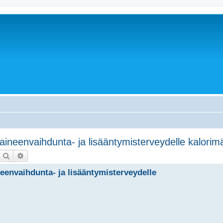
 aineenvaihdunta- ja lisääntymisterveydelle kalorim
Etsi
Tarkennettu haku
neenvaihdunta- ja lisääntymisterveydelle