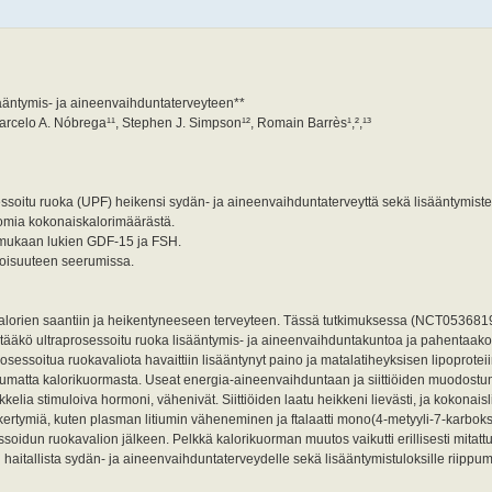
ääntymis- ja aineenvaihduntaterveyteen**
arcelo A. Nóbrega¹¹, Stephen J. Simpson¹², Romain Barrès¹,²,¹³
soitu ruoka (UPF) heikensi sydän- ja aineenvaihduntaterveyttä sekä lisääntymiste
ttomia kokonaiskalorimäärästä.
 mukaan lukien GDF-15 ja FSH.
itoisuuteen seerumissa.
kalorien saantiin ja heikentyneeseen terveyteen. Tässä tutkimuksessa (NCT05368194
ikentääkö ultraprosessoitu ruoka lisääntymis- ja aineenvaihduntakuntoa ja pahentaako 
rosessoitua ruokavaliota havaittiin lisääntynyt paino ja matalatiheyksisen lipoprotei
pumatta kalorikuormasta. Useat energia-aineenvaihduntaan ja siittiöiden muodostumi
likkelia stimuloiva hormoni, vähenivät. Siittiöiden laatu heikkeni lievästi, ja kokonais
 kertymiä, kuten plasman litiumin väheneminen ja ftalaatti mono(4-metyyli-7-karboksi
idun ruokavalion jälkeen. Pelkkä kalorikuorman muutos vaikutti erillisesti mitattu
haitallista sydän- ja aineenvaihduntaterveydelle sekä lisääntymistuloksille riippumat