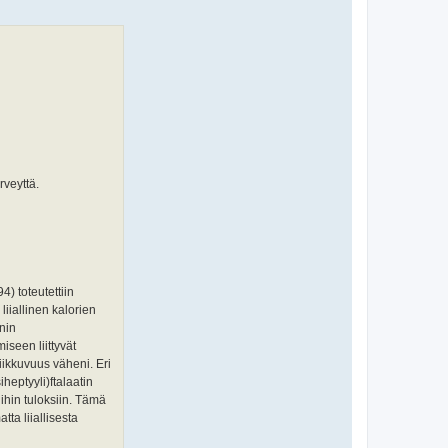
rveyttä.
) toteutettiin
liiallinen kalorien
inin
seen liittyvät
liikkuvuus väheni. Eri
heptyyli)ftalaatin
ihin tuloksiin. Tämä
ta liiallisesta