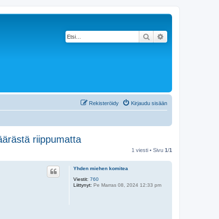
Etsi
Tarkennettu haku
Rekisteröidy
Kirjaudu sisään
äärästä riippumatta
1 viesti • Sivu
1
/
1
Yhden miehen komitea
Viestit:
760
Liittynyt:
Pe Marras 08, 2024 12:33 pm