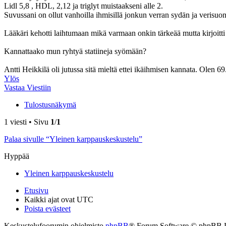
Lidl 5,8 , HDL, 2,12 ja triglyt muistaakseni alle 2.
Suvussani on ollut vanhoilla ihmisillä jonkun verran sydän ja verisuonit
Lääkäri kehotti laihtumaan mikä varmaan onkin tärkeää mutta kirjoitti r
Kannattaako mun ryhtyä statiineja syömään?
Antti Heikkilä oli jutussa sitä mieltä ettei ikäihmisen kannata. Olen 69
Ylös
Vastaa Viestiin
Tulostusnäkymä
1 viesti • Sivu
1
/
1
Palaa sivulle “Yleinen karppauskeskustelu”
Hyppää
Yleinen karppauskeskustelu
Etusivu
Kaikki ajat ovat
UTC
Poista evästeet
Keskustelufoorumin ohjelmisto
phpBB
® Forum Software © phpBB 