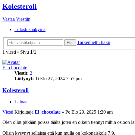
Kolesteroli
Vastaa Viestiin
Tulostusnäkymä
Tarkennettu haku
Etsi
1 viesti • Sivu
1
/
1
El_chocolate
Viestit:
2
Liittynyt:
Ti Elo 27, 2024 7:57 pm
Kolesteroli
Lainaa
Viesti
Kirjoittaja
El_chocolate
»
Pe Elo 29, 2025 1:20 am
Olen ollut pitkään poissa täältä joten en oikein tiennyt mihin osioon l
Olisin kysynyt sellaista että kun mulla on kokonaiskole 7,9.