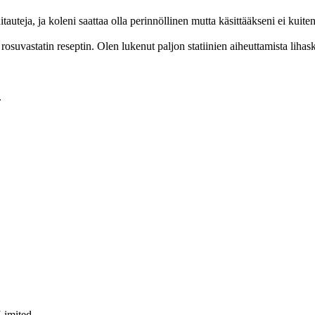
auteja, ja koleni saattaa olla perinnöllinen mutta käsittääkseni ei kuiten
osuvastatin reseptin. Olen lukenut paljon statiinien aiheuttamista lihas
.
Limited