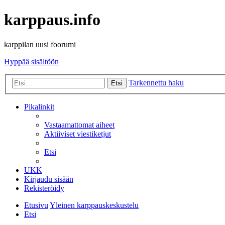
karppaus.info
karppilan uusi foorumi
Hyppää sisältöön
Tarkennettu haku
Etsi
Pikalinkit
Vastaamattomat aiheet
Aktiiviset viestiketjut
Etsi
UKK
Kirjaudu sisään
Rekisteröidy
Etusivu
Yleinen karppauskeskustelu
Etsi