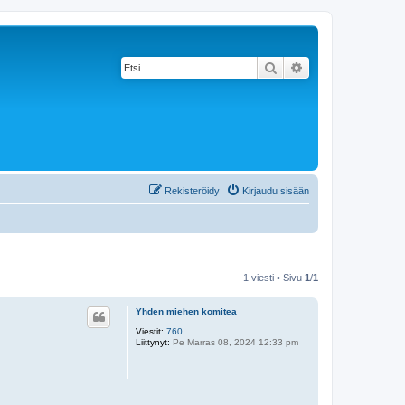
Etsi
Tarkennettu haku
Rekisteröidy
Kirjaudu sisään
1 viesti • Sivu
1
/
1
Yhden miehen komitea
Viestit:
760
Liittynyt:
Pe Marras 08, 2024 12:33 pm