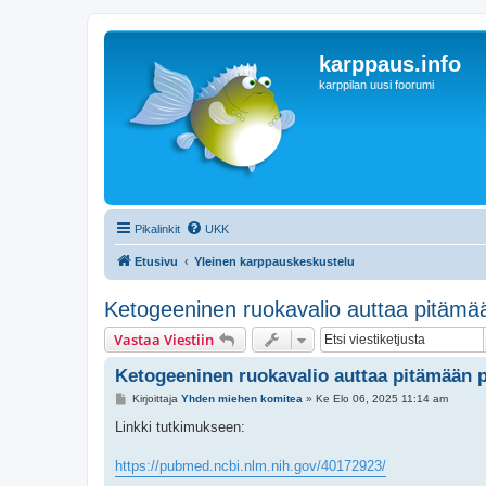
karppaus.info
karppilan uusi foorumi
Pikalinkit
UKK
Etusivu
Yleinen karppauskeskustelu
Ketogeeninen ruokavalio auttaa pitäm
Vastaa Viestiin
Ketogeeninen ruokavalio auttaa pitämään
V
Kirjoittaja
Yhden miehen komitea
»
Ke Elo 06, 2025 11:14 am
i
e
Linkki tutkimukseen:
s
t
i
https://pubmed.ncbi.nlm.nih.gov/40172923/