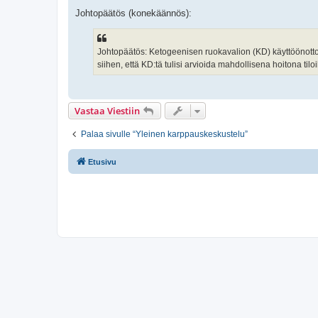
Johtopäätös (konekäännös):
Johtopäätös: Ketogeenisen ruokavalion (KD) käyttöönotto pa
siihen, että KD:tä tulisi arvioida mahdollisena hoitona tilo
Vastaa Viestiin
Palaa sivulle “Yleinen karppauskeskustelu”
Etusivu