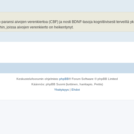
ransi aivojen verenkiertoa (CBF) ja nosti BDNF-tasoja kognitiivisesti terveillä yksi
ihin, joissa aivojen verenkierto on heikentynyt.
Keskustelufoorumin ohjelmisto
phpBB
® Forum Software © phpBB Limited
Käännös: phpBB Suomi (lurttinen, harritapio, Pettis)
Yksityisyys
|
Ehdot