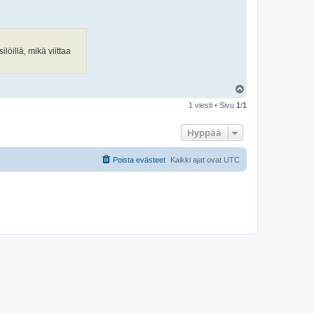
löillä, mikä viittaa
Y
l
1 viesti • Sivu
1
/
1
ö
s
Hyppää
Poista evästeet
Kaikki ajat ovat
UTC