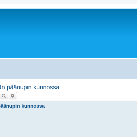
ään päänupin kunnossa
Etsi
Tarkennettu haku
 päänupin kunnossa