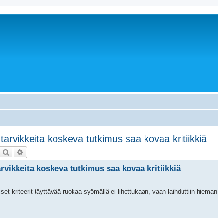
ntarvikkeita koskeva tutkimus saa kovaa kritiikkiä
Etsi
Tarkennettu haku
arvikkeita koskeva tutkimus saa kovaa kritiikkiä
iset kriteerit täyttävää ruokaa syömällä ei lihottukaan, vaan laihduttiin hieman