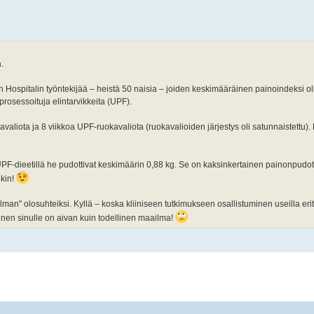
.
spitalin työntekijää – heistä 50 naisia – joiden keskimääräinen painoindeksi oli 3
prosessoituja elintarvikkeita (UPF).
valiota ja 8 viikkoa UPF-ruokavaliota (ruokavalioiden järjestys oli satunnaistettu). 
UPF-dieetillä he pudottivat keskimäärin 0,88 kg. Se on kaksinkertainen painonpudot
kin!
lman" olosuhteiksi. Kyllä – koska kliiniseen tutkimukseen osallistuminen useilla erity
minen sinulle on aivan kuin todellinen maailma!