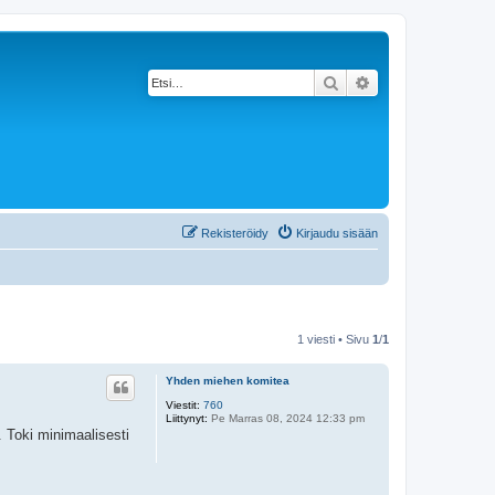
Etsi
Tarkennettu haku
Rekisteröidy
Kirjaudu sisään
1 viesti • Sivu
1
/
1
Yhden miehen komitea
Viestit:
760
Liittynyt:
Pe Marras 08, 2024 12:33 pm
. Toki minimaalisesti