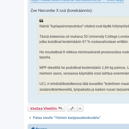
Zoe Harcombe X:ssä (konekäännös):
Nämä "tuplapainonpudotus"-otsikot ovat täyttä hölynpölyä
Tässä kokeessa oli mukana 55 University College London Ho
jotka kuluttivat keskimäärin 67 % ruokavaliostaan erittäin 
He noudattivat 8 viikkoa minimaalisesti prosessoitua ruoka
tarjolla.
MPF-dieetillä he pudottivat keskimäärin 1,84 kg painoa. 
mieheni sanoi, vessassa käymällä voisi laihtua enemmän
UCL:n lehdistötiedotteessa tätä kuvailtiin "todellisen maai
sisäänottokriteereillä, työpaikalla ja kaiken ruoan tarjoa
Vastaa Viestiin
Palaa sivulle “Yleinen karppauskeskustelu”
Etusivu