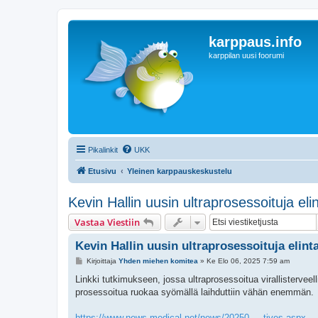
karppaus.info
karppilan uusi foorumi
Pikalinkit
UKK
Etusivu
Yleinen karppauskeskustelu
Kevin Hallin uusin ultraprosessoituja eli
Vastaa Viestiin
Kevin Hallin uusin ultraprosessoituja elint
V
Kirjoittaja
Yhden miehen komitea
»
Ke Elo 06, 2025 7:59 am
i
e
Linkki tutkimukseen, jossa ultraprosessoitua virallisterveell
s
prosessoitua ruokaa syömällä laihduttiin vähän enemmän.
t
i
https://www.news-medical.net/news/20250 ... tives.aspx