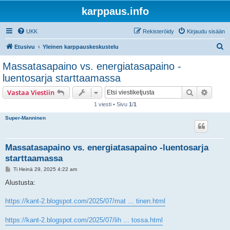
karppaus.info
UKK
Rekisteröidy
Kirjaudu sisään
E
Etusivu
Yleinen karppauskeskustelu
t
Massatasapaino vs. energiatasapaino -
s
luentosarja starttaamassa
i
Etsi
Tarken
Vastaa Viestiin
1 viesti • Sivu
1
/
1
Super-Manninen
Massatasapaino vs. energiatasapaino -luentosarja
starttaamassa
V
Ti Heinä 29, 2025 4:22 am
i
e
Alustusta:
s
t
i
https://kant-2.blogspot.com/2025/07/mat ... tinen.html
https://kant-2.blogspot.com/2025/07/lih ... tossa.html