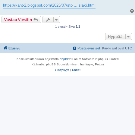
https://kant-2.blogspot.com/2025/07/sto ... slaki.html
Vastaa Viestiin
1 viesti • Sivu
1
/
1
Hyppää
Etusivu
Poista evästeet
Kaikki ajat ovat
UTC
Keskustelufoorumin ohjelmisto
phpBB
® Forum Software © phpBB Limited
Käännös: phpBB Suomi (lurttinen, harritapio, Pettis)
Yksityisyys
|
Ehdot