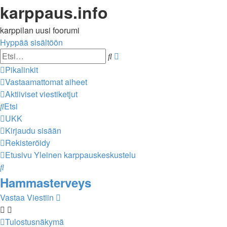
karppaus.info
karppilan uusi foorumi
Hyppää sisältöön
Tarkennettu
Etsi
haku
Pikalinkit
Vastaamattomat aiheet
Aktiiviset viestiketjut
Etsi
UKK
Kirjaudu sisään
Rekisteröidy
Etusivu
Yleinen karppauskeskustelu
Etsi
Hammasterveys
Vastaa Viestiin
Tulostusnäkymä