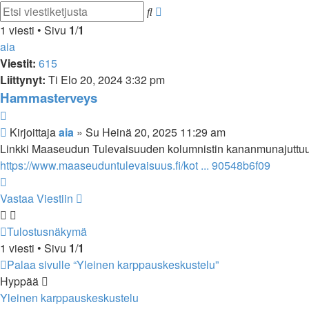
Tarkennettu
Etsi
haku
1 viesti • Sivu
1
/
1
aia
Viestit:
615
Liittynyt:
Ti Elo 20, 2024 3:32 pm
Hammasterveys
Lainaa
Viesti
Kirjoittaja
aia
»
Su Heinä 20, 2025 11:29 am
Linkki Maaseudun Tulevaisuuden kolumnistin kananmunajuttu
https://www.maaseuduntulevaisuus.fi/kot ... 90548b6f09
Ylös
Vastaa Viestiin
Tulostusnäkymä
1 viesti • Sivu
1
/
1
Palaa sivulle “Yleinen karppauskeskustelu”
Hyppää
Yleinen karppauskeskustelu