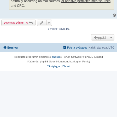
naturally-occurring animal sources,
or additive-permitted meat sources
and CRC.
Vastaa Viestiin
1 viesti • Sivu
1
/
1
Hyppää
Etusivu
Poista evästeet
Kaikki ajat ovat
UTC
Keskustelufoorumin ohjelmisto
phpBB
® Forum Software © phpBB Limited
Käännös: phpBB Suomi (lurttinen, harritapio, Pettis)
Yksityisyys
|
Ehdot