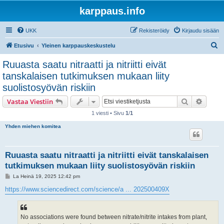
karppaus.info
UKK
Rekisteröidy
Kirjaudu sisään
E
Etusivu
Yleinen karppauskeskustelu
t
Ruuasta saatu nitraatti ja nitriitti eivät
s
tanskalaisen tutkimuksen mukaan liity
i
suolistosyövän riskiin
Etsi
Tarken
Vastaa Viestiin
1 viesti • Sivu
1
/
1
Yhden miehen komitea
Ruuasta saatu nitraatti ja nitriitti eivät tanskalaisen
tutkimuksen mukaan liity suolistosyövän riskiin
V
La Heinä 19, 2025 12:42 pm
i
e
https://www.sciencedirect.com/science/a ... 202500409X
s
t
i
No associations were found between nitrate/nitrite intakes from plant,