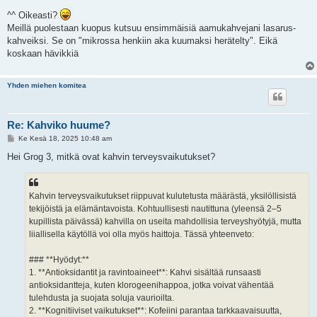
i
e
^^ Oikeasti?
s
Meillä puolestaan kuopus kutsuu ensimmäisiä aamukahvejani lasarus-
t
i
kahveiksi. Se on "mikrossa henkiin aka kuumaksi herätelty". Eikä
koskaan hävikkiä
Yhden miehen komitea
Re: Kahviko huume?
V
Ke Kesä 18, 2025 10:48 am
i
e
Hei Grog 3, mitkä ovat kahvin terveysvaikutukset?
s
t
i
Kahvin terveysvaikutukset riippuvat kulutetusta määrästä, yksilöllisistä
tekijöistä ja elämäntavoista. Kohtuullisesti nautittuna (yleensä 2–5
kupillista päivässä) kahvilla on useita mahdollisia terveyshyötyjä, mutta
liiallisella käytöllä voi olla myös haittoja. Tässä yhteenveto:
### **Hyödyt:**
1. **Antioksidantit ja ravintoaineet**: Kahvi sisältää runsaasti
antioksidantteja, kuten klorogeenihappoa, jotka voivat vähentää
tulehdusta ja suojata soluja vaurioilta.
2. **Kognitiiviset vaikutukset**: Kofeiini parantaa tarkkaavaisuutta,