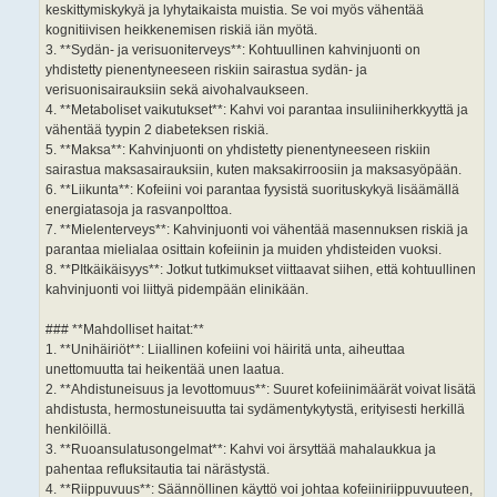
keskittymiskykyä ja lyhytaikaista muistia. Se voi myös vähentää
kognitiivisen heikkenemisen riskiä iän myötä.
3. **Sydän- ja verisuoniterveys**: Kohtuullinen kahvinjuonti on
yhdistetty pienentyneeseen riskiin sairastua sydän- ja
verisuonisairauksiin sekä aivohalvaukseen.
4. **Metaboliset vaikutukset**: Kahvi voi parantaa insuliiniherkkyyttä ja
vähentää tyypin 2 diabeteksen riskiä.
5. **Maksa**: Kahvinjuonti on yhdistetty pienentyneeseen riskiin
sairastua maksasairauksiin, kuten maksakirroosiin ja maksasyöpään.
6. **Liikunta**: Kofeiini voi parantaa fyysistä suorituskykyä lisäämällä
energiatasoja ja rasvanpolttoa.
7. **Mielenterveys**: Kahvinjuonti voi vähentää masennuksen riskiä ja
parantaa mielialaa osittain kofeiinin ja muiden yhdisteiden vuoksi.
8. **PItkäikäisyys**: Jotkut tutkimukset viittaavat siihen, että kohtuullinen
kahvinjuonti voi liittyä pidempään elinikään.
### **Mahdolliset haitat:**
1. **Unihäiriöt**: Liiallinen kofeiini voi häiritä unta, aiheuttaa
unettomuutta tai heikentää unen laatua.
2. **Ahdistuneisuus ja levottomuus**: Suuret kofeiinimäärät voivat lisätä
ahdistusta, hermostuneisuutta tai sydämentykytystä, erityisesti herkillä
henkilöillä.
3. **Ruoansulatusongelmat**: Kahvi voi ärsyttää mahalaukkua ja
pahentaa refluksitautia tai närästystä.
4. **Riippuvuus**: Säännöllinen käyttö voi johtaa kofeiiniriippuvuuteen,