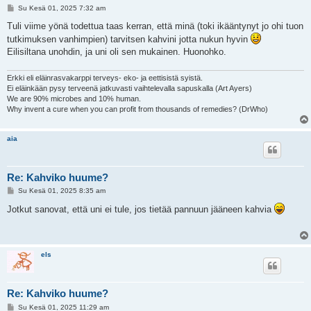
V
Su Kesä 01, 2025 7:32 am
i
e
Tuli viime yönä todettua taas kerran, että minä (toki ikääntynyt jo ohi tuon
s
tutkimuksen vanhimpien) tarvitsen kahvini jotta nukun hyvin
t
i
Eilisiltana unohdin, ja uni oli sen mukainen. Huonohko.
Erkki eli eläinrasvakarppi terveys- eko- ja eettisistä syistä.
Ei eläinkään pysy terveenä jatkuvasti vaihtelevalla sapuskalla (Art Ayers)
We are 90% microbes and 10% human.
Why invent a cure when you can profit from thousands of remedies? (DrWho)
aia
Re: Kahviko huume?
V
Su Kesä 01, 2025 8:35 am
i
e
Jotkut sanovat, että uni ei tule, jos tietää pannuun jääneen kahvia
s
t
i
els
Re: Kahviko huume?
V
Su Kesä 01, 2025 11:29 am