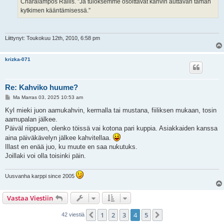
Charalampos Rallis. ”Ja tuloksemme osoittavat kahvin auttavan tämän
kytkimen kääntämisessä.”
Liittynyt: Toukokuu 12th, 2010, 6:58 pm
krizka-071
Re: Kahviko huume?
V
Ma Marras 03, 2025 10:53 am
i
e
Kyl mieki juon aamukahvin, kermalla tai mustana, fiiliksen mukaan, tosin
s
aamupalan jälkee.
t
i
Päiväl riippuen, olenko töissä vai kotona pari kuppia. Asiakkaiden kanssa
aina päiväkävelyn jälkee kahvitellaa.
Illast en enää juo, ku muute en saa nukutuks.
Joillaki voi olla toisinki päin.
Uusvanha karppi since 2005
Vastaa Viestiin
1
2
3
4
5
Edellinen
Seuraava
42 viestiä