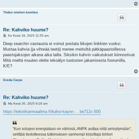
Yhden miehen komitea
Re: Kahviko huume?
V
Ke Kesä 18, 2025 11:55 am
i
e
Deep searchin vastausta ei voinut postata liikojen linkkien vuoksi.
s
Mustaa kahvia (ja vihreää teetä) menee meitsiltä pätkäpaastoillessa
t
i
paastojaksojen aikana aika lailla. Siksikin kahvin vaikutukset kiinnostivat.
Mitä mieltä muuten olette tekoälyn tuotosten jakamisesta foorumilla,
K/E?
Greda Carpo
Re: Kahviko huume?
V
Ma Kesä 30, 2025 9:18 am
i
e
https://tekniikanmaailma.fi/kahvi-kaynn ... be712c-500
s
t
i
”Kun solujesi energiataso on vähissä, AMPK auttaa niitä selviytymään”,
selittää tiedotteessa tutkimuksen vanhempi kirjoittaja tohtori