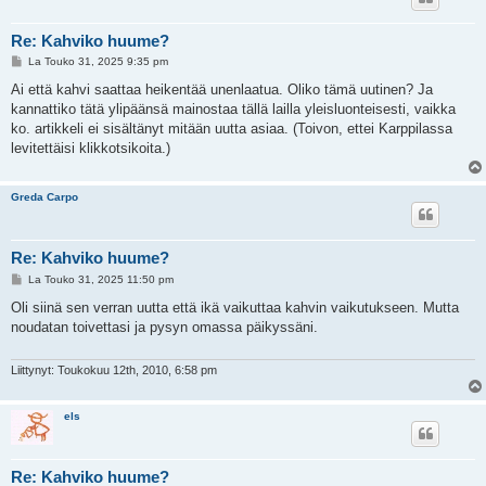
Re: Kahviko huume?
V
La Touko 31, 2025 9:35 pm
i
e
Ai että kahvi saattaa heikentää unenlaatua. Oliko tämä uutinen? Ja
s
kannattiko tätä ylipäänsä mainostaa tällä lailla yleisluonteisesti, vaikka
t
i
ko. artikkeli ei sisältänyt mitään uutta asiaa. (Toivon, ettei Karppilassa
levitettäisi klikkotsikoita.)
Greda Carpo
Re: Kahviko huume?
V
La Touko 31, 2025 11:50 pm
i
e
Oli siinä sen verran uutta että ikä vaikuttaa kahvin vaikutukseen. Mutta
s
noudatan toivettasi ja pysyn omassa päikyssäni.
t
i
Liittynyt: Toukokuu 12th, 2010, 6:58 pm
els
Re: Kahviko huume?