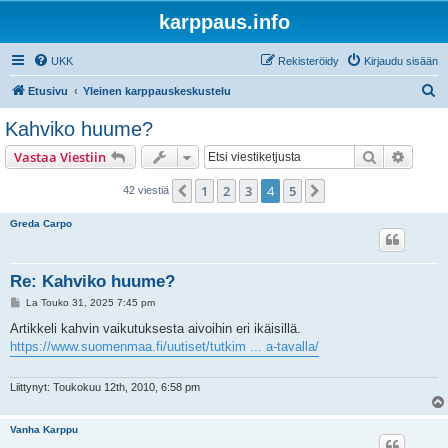
karppaus.info
UKK
Rekisteröidy
Kirjaudu sisään
E
Etusivu
Yleinen karppauskeskustelu
t
Kahviko huume?
s
Etsi
Tarken
Vastaa Viestiin
i
1
2
3
4
5
Edellinen
Seuraava
42 viestiä
Greda Carpo
Re: Kahviko huume?
V
La Touko 31, 2025 7:45 pm
i
e
Artikkeli kahvin vaikutuksesta aivoihin eri ikäisillä.
s
https://www.suomenmaa.fi/uutiset/tutkim ... a-tavalla/
t
i
Liittynyt: Toukokuu 12th, 2010, 6:58 pm
Vanha Karppu