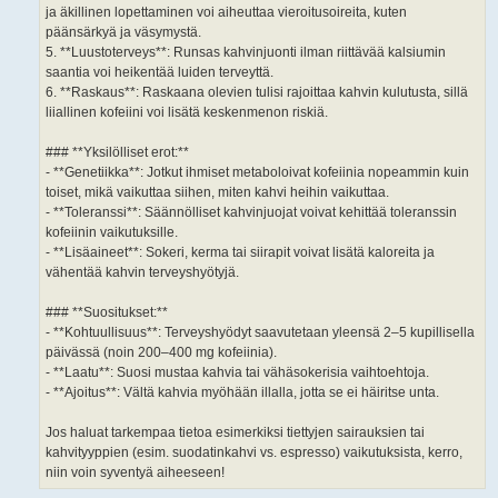
ja äkillinen lopettaminen voi aiheuttaa vieroitusoireita, kuten
päänsärkyä ja väsymystä.
5. **Luustoterveys**: Runsas kahvinjuonti ilman riittävää kalsiumin
saantia voi heikentää luiden terveyttä.
6. **Raskaus**: Raskaana olevien tulisi rajoittaa kahvin kulutusta, sillä
liiallinen kofeiini voi lisätä keskenmenon riskiä.
### **Yksilölliset erot:**
- **Genetiikka**: Jotkut ihmiset metaboloivat kofeiinia nopeammin kuin
toiset, mikä vaikuttaa siihen, miten kahvi heihin vaikuttaa.
- **Toleranssi**: Säännölliset kahvinjuojat voivat kehittää toleranssin
kofeiinin vaikutuksille.
- **Lisäaineet**: Sokeri, kerma tai siirapit voivat lisätä kaloreita ja
vähentää kahvin terveyshyötyjä.
### **Suositukset:**
- **Kohtuullisuus**: Terveyshyödyt saavutetaan yleensä 2–5 kupillisella
päivässä (noin 200–400 mg kofeiinia).
- **Laatu**: Suosi mustaa kahvia tai vähäsokerisia vaihtoehtoja.
- **Ajoitus**: Vältä kahvia myöhään illalla, jotta se ei häiritse unta.
Jos haluat tarkempaa tietoa esimerkiksi tiettyjen sairauksien tai
kahvityyppien (esim. suodatinkahvi vs. espresso) vaikutuksista, kerro,
niin voin syventyä aiheeseen!