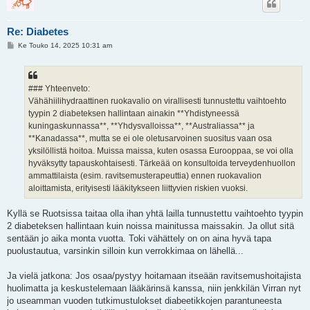
Re: Diabetes
V
Ke Touko 14, 2025 10:31 am
i
e
s
t
i
### Yhteenveto:
Vähähiilihydraattinen ruokavalio on virallisesti tunnustettu vaihtoehto
tyypin 2 diabeteksen hallintaan ainakin **Yhdistyneessä
kuningaskunnassa**, **Yhdysvalloissa**, **Australiassa** ja
**Kanadassa**, mutta se ei ole oletusarvoinen suositus vaan osa
yksilöllistä hoitoa. Muissa maissa, kuten osassa Eurooppaa, se voi olla
hyväksytty tapauskohtaisesti. Tärkeää on konsultoida terveydenhuollon
ammattilaista (esim. ravitsemusterapeuttia) ennen ruokavalion
aloittamista, erityisesti lääkitykseen liittyvien riskien vuoksi.
Kyllä se Ruotsissa taitaa olla ihan yhtä lailla tunnustettu vaihtoehto tyypin
2 diabeteksen hallintaan kuin noissa mainitussa maissakin. Ja ollut sitä
sentään jo aika monta vuotta. Toki vähättely on on aina hyvä tapa
puolustautua, varsinkin silloin kun verrokkimaa on lähellä...
Ja vielä jatkona: Jos osaa/pystyy hoitamaan itseään ravitsemushoitajista
huolimatta ja keskustelemaan lääkärinsä kanssa, niin jenkkilän Virran nyt
jo useamman vuoden tutkimustulokset diabeetikkojen parantuneesta