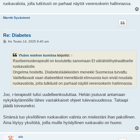
ruokavaliota, jolla tutkitusti on parhaat näytöt verensokerin hallinnassa.
Marrtti Syväniemi
Re: Diabetes
V
Ke Touko 14, 2025 9:40 am
i
e
s
Yhden miehen komitea
kirjoitti:
↑
t
i
Ravitsemusterapeutit on koulutettu sanomaan EI vähähiilihydraattiselle
ruokavaliolle.
Ongelma hoidettu. Diabeteslääkkeiden menekki Suomessa turvattu.
Valitettavasti vaan diabeetikot menettävät elinvuosia kun eivät noudata
ruokavaliota, jolla tutkitusti on parhaat näytöt verensokerin hallinnassa.
Joo, r-terapeutit tulisi uudelleenkouluttaa. Hehän joutuvat antamaan
nykykäytännöille lähes vastakkaiset ohjeet tulevaisuudessa. Taitaapi
jäädä toiveuneksi.
Sinänsä tuo yksilöllinen ruokavalion valinta on mielestäni ihan pakollinen.
Aina löytyy yksilöitä, joilla muille hyödyllinen ruokavalio on huono.
els