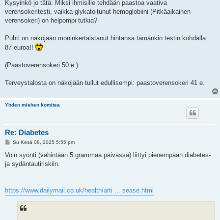
e
Kysyinkö jo tätä: Miksi ihmisille tehdään paastoa vaativa
s
verensokeritesti, vaikka glykatoitunut hemoglobiini (Pitkäaikainen
t
i
verensokeri) on helpompi tutkia?
Puhti on näköjään moninkertaistanut hintansa tämänkin testin kohdalla:
87 euroa!!
(Paastoverensokeri 50 e.)
Terveystalosta on näköjään tullut edullisempi: paastoverensokeri 41 e.
Yhden miehen komitea
Re: Diabetes
V
Su Kesä 08, 2025 5:55 pm
i
e
Voin syönti (vähintään 5 grammaa päivässä) liittyi pienempään diabetes-
s
ja sydäntautiriskiin.
t
i
https://www.dailymail.co.uk/health/arti ... sease.html