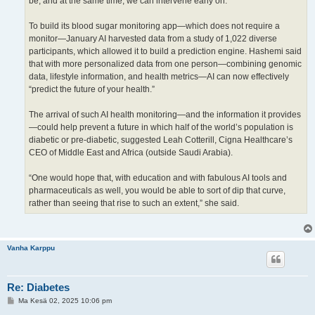
be, and at the same time, we can intervene early on.”
To build its blood sugar monitoring app—which does not require a
monitor—January AI harvested data from a study of 1,022 diverse
participants, which allowed it to build a prediction engine. Hashemi said
that with more personalized data from one person—combining genomic
data, lifestyle information, and health metrics—AI can now effectively
“predict the future of your health.”
The arrival of such AI health monitoring—and the information it provides
—could help prevent a future in which half of the world’s population is
diabetic or pre-diabetic, suggested Leah Cotterill, Cigna Healthcare’s
CEO of Middle East and Africa (outside Saudi Arabia).
“One would hope that, with education and with fabulous AI tools and
pharmaceuticals as well, you would be able to sort of dip that curve,
rather than seeing that rise to such an extent,” she said.
Vanha Karppu
Re: Diabetes
V
Ma Kesä 02, 2025 10:06 pm
i