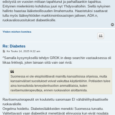
edistystä on vuosien mittaan tapahtunut ja parhaillaankin tapahtuu.
Erityinen mielenkiinto kohdistuu juuri nyt Yhdysvaltoihin. Siellä nykyinen
hallinto haastaa lääketeollisuuden ilmaherruutta. Haastetuksi saattavat
tulla myös lääkeyhtiöiden markkinointiosastojen jatkeen, ADA:n,
ruokavaliosuositukset diabeetikoille.
Yhden miehen komitea
Re: Diabetes
V
Ke Touko 14, 2025 9:22 am
i
e
^Samalla kysymyksellä tehdyn GROK:in deep searchin vastauksessa oli
s
liikaa linkkejä, joten lainaan siitä vain oari riviä:
t
i
Suomessa ei ole eksplisiittisesti mainittu kansallisissa ohjeissa, mutta
kansainväliset suositukset voivat vaikuttaa käytäntöihin. Potilaiden tulee
aina konsultoida terveydenhuollon ammattilaisia, kuten
ravitsemusterapeutteja, ennen ruokavalion aloittamista.
Ravitsemusterapeutit on koulutettu sanomaan EI vähähiilihydraattiselle
ruokavaliolle.
Ongelma hoidettu. Diabeteslääkkeiden menekki Suomessa turvattu.
Valitettavasti vaan diabeetikot menettävät elinvuosia kun eivät noudata