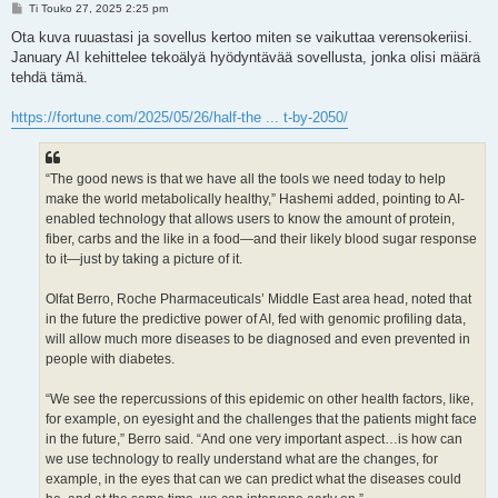
V
Ti Touko 27, 2025 2:25 pm
i
e
Ota kuva ruuastasi ja sovellus kertoo miten se vaikuttaa verensokeriisi.
s
January AI kehittelee tekoälyä hyödyntävää sovellusta, jonka olisi määrä
t
i
tehdä tämä.
https://fortune.com/2025/05/26/half-the ... t-by-2050/
“The good news is that we have all the tools we need today to help
make the world metabolically healthy,” Hashemi added, pointing to AI-
enabled technology that allows users to know the amount of protein,
fiber, carbs and the like in a food—and their likely blood sugar response
to it—just by taking a picture of it.
Olfat Berro, Roche Pharmaceuticals’ Middle East area head, noted that
in the future the predictive power of AI, fed with genomic profiling data,
will allow much more diseases to be diagnosed and even prevented in
people with diabetes.
“We see the repercussions of this epidemic on other health factors, like,
for example, on eyesight and the challenges that the patients might face
in the future,” Berro said. “And one very important aspect…is how can
we use technology to really understand what are the changes, for
example, in the eyes that can we can predict what the diseases could