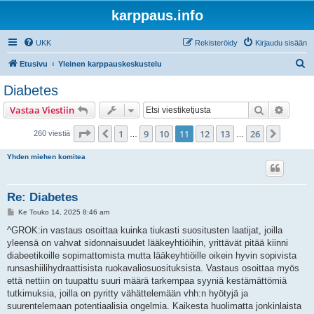
karppaus.info
UKK
Rekisteröidy
Kirjaudu sisään
E
Etusivu
Yleinen karppauskeskustelu
t
Diabetes
s
Etsi
Tarken
Vastaa Viestiin
i
Sivu
11
/
26
1
9
10
11
12
13
26
Edellinen
Seuraa
260 viestiä
…
…
Yhden miehen komitea
Re: Diabetes
V
Ke Touko 14, 2025 8:46 am
i
e
^GROK:in vastaus osoittaa kuinka tiukasti suositusten laatijat, joilla
s
yleensä on vahvat sidonnaisuudet lääkeyhtiöihin, yrittävät pitää kiinni
t
i
diabeetikoille sopimattomista mutta lääkeyhtiöille oikein hyvin sopivista
runsashiilihydraattisista ruokavaliosuosituksista. Vastaus osoittaa myös
että nettiin on tuupattu suuri määrä tarkempaa syyniä kestämättömiä
tutkimuksia, joilla on pyritty vähättelemään vhh:n hyötyjä ja
suurentelemaan potentiaalisia ongelmia. Kaikesta huolimatta jonkinlaista