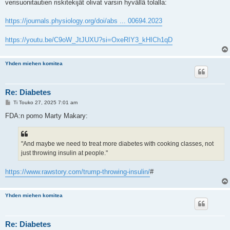
verisuonitautien riskitekijät olivat varsin hyvällä tolalla:
t
i
https://journals.physiology.org/doi/abs ... 00694.2023
https://youtu.be/C9oW_JtJUXU?si=OxeRIY3_kHICh1qD
Yhden miehen komitea
Re: Diabetes
V
Ti Touko 27, 2025 7:01 am
i
e
FDA:n pomo Marty Makary:
s
t
i
"And maybe we need to treat more diabetes with cooking classes, not
just throwing insulin at people."
https://www.rawstory.com/trump-throwing-insulin/
#
Yhden miehen komitea
Re: Diabetes