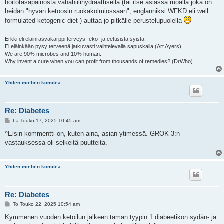
hoitotasapainosta vähähiilihydraattisella (tai itse asiassa ruoalla joka on
heidän "hyvän ketoosin ruokakolmiossaan", englanniksi WFKD eli well
formulated ketogenic diet ) auttaa jo pitkälle perustelupuolella
Erkki eli eläinrasvakarppi terveys- eko- ja eettisistä syistä.
Ei eläinkään pysy terveenä jatkuvasti vaihtelevalla sapuskalla (Art Ayers)
We are 90% microbes and 10% human.
Why invent a cure when you can profit from thousands of remedies? (DrWho)
Yhden miehen komitea
Re: Diabetes
V
La Touko 17, 2025 10:45 am
i
e
^Elsin kommentti on, kuten aina, asian ytimessä. GROK 3:n
s
vastauksessa oli selkeitä puutteita.
t
i
Yhden miehen komitea
Re: Diabetes
V
To Touko 22, 2025 10:54 am
i
e
Kymmenen vuoden ketoilun jälkeen tämän tyypin 1 diabeetikon sydän- ja
s