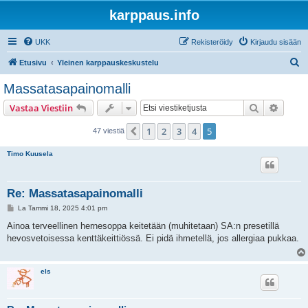
karppaus.info
UKK
Rekisteröidy
Kirjaudu sisään
E
Etusivu
Yleinen karppauskeskustelu
t
Massatasapainomalli
s
Etsi
Tarken
Vastaa Viestiin
i
1
2
3
4
5
Edellinen
47 viestiä
Timo Kuusela
Re: Massatasapainomalli
V
La Tammi 18, 2025 4:01 pm
i
e
Ainoa terveellinen hernesoppa keitetään (muhitetaan) SA:n presetillä
s
hevosvetoisessa kenttäkeittiössä. Ei pidä ihmetellä, jos allergiaa pukkaa.
t
i
els