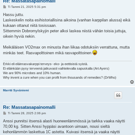
Re: Massatasapainomalli
V
Ti Tammi 21, 2025 5:31 pm
i
e
Hassu juttu.
s
Laskeskelin noita esihistoriallisina aikoina (vanhan karppilan alussa) eikä
t
i
kukaan ottanut niitä tosissaan.
Sittemmin Dobromylskyjin peter alkoi laskea niistä vähän toisia juttuja,
oikein hyviä nekin.
Meikäläisen VO2max on minusta ihan liikaa odotuksiin verrattuna, mutta
minkäs teet. Rasvapolttoinen mikä rasvapolttoinen
Erkki eli eläinrasvakarppi terveys- eko- ja eettisistä syistä.
Ei eläinkään pysy terveenä jatkuvasti vaihtelevalla sapuskalla (Art Ayers)
We are 90% microbes and 10% human.
Why invent a cure when you can profit from thousands of remedies? (DrWho)
Marrtti Syväniemi
Re: Massatasapainomalli
V
Ti Tammi 28, 2025 2:06 pm
i
e
Anssi punnitsi itsensä alasti huoneenlämmössä ja tarkka vaaka näytti
s
70,00 kg. Sitten Anssi hyppäsi avantoon uimaan, nousi sieltä
t
i
kehonlämmön laskettua 1C astetta. Kuivasi itsensä ja vaaka näytti