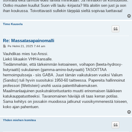
sohvalla eikä tarvitse edes lähteä mihinkään. Ja hinnatkin oli kohtuulliset.
Ootko muuten kuullut Suon villi laulu -kirjasta? Mä aloitin sen just ja oon
ihan koukussa. Toivottavasti sullekin tärppää sieltä sopivaa luettavaa!
Timo Kuusela
Re: Massatasapainomalli
V
Pe Helmi 21, 2025 7:44 am
i
e
Vauhdikas mies tuo Anssi.
s
Liekö liikaakin VHH-kansalle.
t
i
Tiedämmehän, että tärkeimmän ketoaineen, voihapon (beeta-hydroxy-
butyraatti) sukulainen (gamma-amino-butyraatti) TASOITTAA
hermoimpulsseja - siis GABA. Juuri tämän vaikutuksen vuoksi Valium
(Sandoz) tuli hyvin suosituksi 1950-60 taitteessa. Papereita hallinnoinut
professori (Wettstein) unohti uusia patenttihakemuksen.
Maailmanlaajuinen puskutraktorituotanto muutti erinomaisen lääkkeen
katukauppatuotteeksi. Tavanomainen häviäjä oli taas kerran potilas.
Sama kehitys on jossakin muodossa jatkunut vuosikymmenestä toiseen,
koko ajan pahentuen.
Yhden miehen komitea