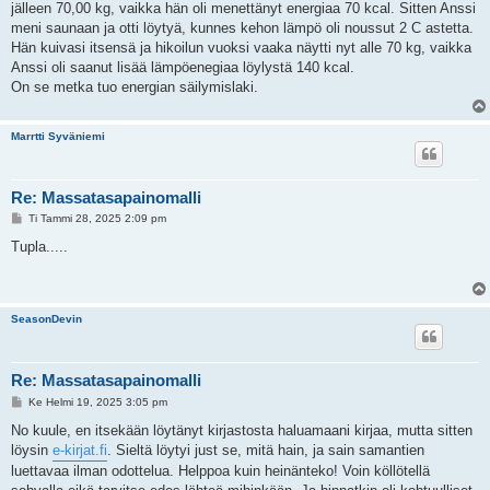
jälleen 70,00 kg, vaikka hän oli menettänyt energiaa 70 kcal. Sitten Anssi
meni saunaan ja otti löytyä, kunnes kehon lämpö oli noussut 2 C astetta.
Hän kuivasi itsensä ja hikoilun vuoksi vaaka näytti nyt alle 70 kg, vaikka
Anssi oli saanut lisää lämpöenegiaa löylystä 140 kcal.
On se metka tuo energian säilymislaki.
Marrtti Syväniemi
Re: Massatasapainomalli
V
Ti Tammi 28, 2025 2:09 pm
i
e
Tupla.....
s
t
i
SeasonDevin
Re: Massatasapainomalli
V
Ke Helmi 19, 2025 3:05 pm
i
e
No kuule, en itsekään löytänyt kirjastosta haluamaani kirjaa, mutta sitten
s
löysin
e-kirjat.fi
. Sieltä löytyi just se, mitä hain, ja sain samantien
t
i
luettavaa ilman odottelua. Helppoa kuin heinänteko! Voin köllötellä