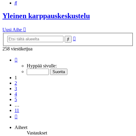
Etsi
Yleinen karppauskeskustelu
Uusi Aihe
Tarkennettu
Etsi
haku
258 viestiketjua
Sivu
1
/
11
Hyppää sivulle:
1
2
3
4
5
…
11
Seuraava
Aiheet
Vastaukset