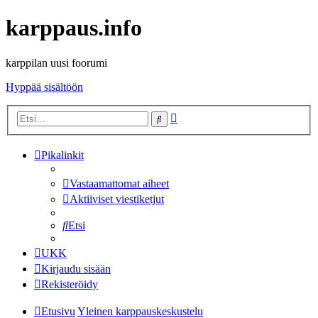
karppaus.info
karppilan uusi foorumi
Hyppää sisältöön
Tarkennettu
Etsi
haku
Pikalinkit
Vastaamattomat aiheet
Aktiiviset viestiketjut
Etsi
UKK
Kirjaudu sisään
Rekisteröidy
Etusivu
Yleinen karppauskeskustelu