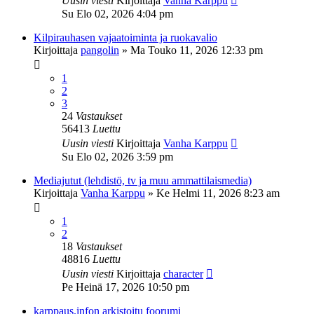
Uusin viesti
Kirjoittaja
Vanha Karppu
Su Elo 02, 2026 4:04 pm
Kilpirauhasen vajaatoiminta ja ruokavalio
Kirjoittaja
pangolin
»
Ma Touko 11, 2026 12:33 pm
1
2
3
24
Vastaukset
56413
Luettu
Uusin viesti
Kirjoittaja
Vanha Karppu
Su Elo 02, 2026 3:59 pm
Mediajutut (lehdistö, tv ja muu ammattilaismedia)
Kirjoittaja
Vanha Karppu
»
Ke Helmi 11, 2026 8:23 am
1
2
18
Vastaukset
48816
Luettu
Uusin viesti
Kirjoittaja
character
Pe Heinä 17, 2026 10:50 pm
karppaus.infon arkistoitu foorumi