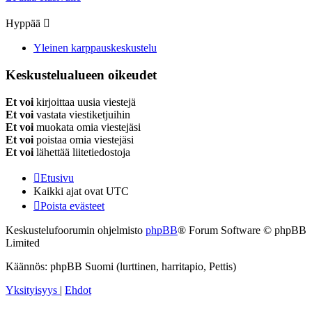
Hyppää
Yleinen karppauskeskustelu
Keskustelualueen oikeudet
Et voi
kirjoittaa uusia viestejä
Et voi
vastata viestiketjuihin
Et voi
muokata omia viestejäsi
Et voi
poistaa omia viestejäsi
Et voi
lähettää liitetiedostoja
Etusivu
Kaikki ajat ovat
UTC
Poista evästeet
Keskustelufoorumin ohjelmisto
phpBB
® Forum Software © phpBB
Limited
Käännös: phpBB Suomi (lurttinen, harritapio, Pettis)
Yksityisyys
|
Ehdot