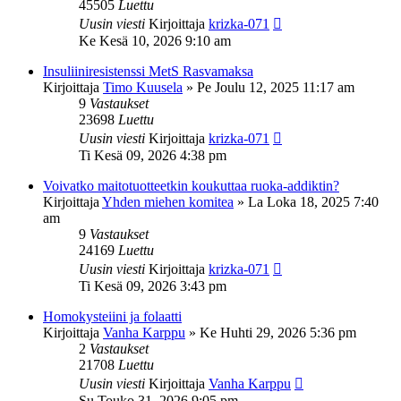
45505
Luettu
Uusin viesti
Kirjoittaja
krizka-071
Ke Kesä 10, 2026 9:10 am
Insuliiniresistenssi MetS Rasvamaksa
Kirjoittaja
Timo Kuusela
»
Pe Joulu 12, 2025 11:17 am
9
Vastaukset
23698
Luettu
Uusin viesti
Kirjoittaja
krizka-071
Ti Kesä 09, 2026 4:38 pm
Voivatko maitotuotteetkin koukuttaa ruoka-addiktin?
Kirjoittaja
Yhden miehen komitea
»
La Loka 18, 2025 7:40
am
9
Vastaukset
24169
Luettu
Uusin viesti
Kirjoittaja
krizka-071
Ti Kesä 09, 2026 3:43 pm
Homokysteiini ja folaatti
Kirjoittaja
Vanha Karppu
»
Ke Huhti 29, 2026 5:36 pm
2
Vastaukset
21708
Luettu
Uusin viesti
Kirjoittaja
Vanha Karppu
Su Touko 31, 2026 9:05 pm