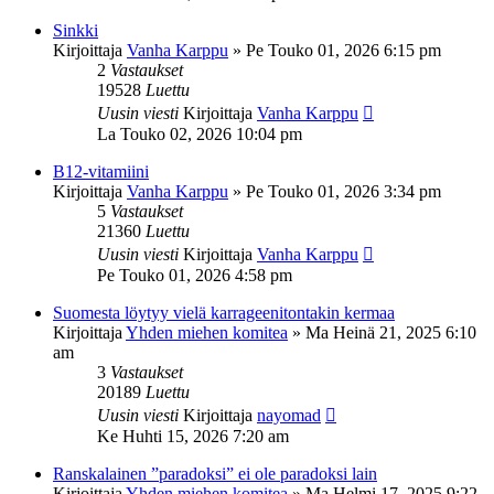
Sinkki
Kirjoittaja
Vanha Karppu
»
Pe Touko 01, 2026 6:15 pm
2
Vastaukset
19528
Luettu
Uusin viesti
Kirjoittaja
Vanha Karppu
La Touko 02, 2026 10:04 pm
B12-vitamiini
Kirjoittaja
Vanha Karppu
»
Pe Touko 01, 2026 3:34 pm
5
Vastaukset
21360
Luettu
Uusin viesti
Kirjoittaja
Vanha Karppu
Pe Touko 01, 2026 4:58 pm
Suomesta löytyy vielä karrageenitontakin kermaa
Kirjoittaja
Yhden miehen komitea
»
Ma Heinä 21, 2025 6:10
am
3
Vastaukset
20189
Luettu
Uusin viesti
Kirjoittaja
nayomad
Ke Huhti 15, 2026 7:20 am
Ranskalainen ”paradoksi” ei ole paradoksi lain
Kirjoittaja
Yhden miehen komitea
»
Ma Helmi 17, 2025 9:22