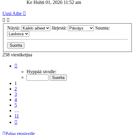
Ke Huhti 01, 2026 11:52 am
Uusi Aihe
Näytä:
Järjestä:
Suunta:
258 viestiketjua
Sivu
1
/
11
Hyppää sivulle:
1
2
3
4
5
…
11
Seuraava
Palaa etusivulle