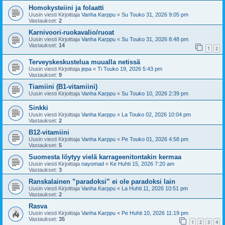
Homokysteiini ja folaatti
Uusin viesti Kirjoittaja
Vanha Karppu
«
Su Touko 31, 2026 9:05 pm
Vastaukset:
2
Karnivoori-ruokavalio/ruoat
Uusin viesti Kirjoittaja
Vanha Karppu
«
Su Touko 31, 2026 8:48 pm
Vastaukset:
14
1
2
Terveyskeskustelua muualla netissä
Uusin viesti Kirjoittaja
jepa
«
Ti Touko 19, 2026 5:43 pm
Vastaukset:
9
Tiamiini (B1-vitamiini)
Uusin viesti Kirjoittaja
Vanha Karppu
«
Su Touko 10, 2026 2:39 pm
Sinkki
Uusin viesti Kirjoittaja
Vanha Karppu
«
La Touko 02, 2026 10:04 pm
Vastaukset:
2
B12-vitamiini
Uusin viesti Kirjoittaja
Vanha Karppu
«
Pe Touko 01, 2026 4:58 pm
Vastaukset:
5
Suomesta löytyy vielä karrageenitontakin kermaa
Uusin viesti Kirjoittaja
nayomad
«
Ke Huhti 15, 2026 7:20 am
Vastaukset:
3
Ranskalainen ”paradoksi” ei ole paradoksi lain
Uusin viesti Kirjoittaja
Vanha Karppu
«
La Huhti 11, 2026 10:51 pm
Vastaukset:
2
Rasva
Uusin viesti Kirjoittaja
Vanha Karppu
«
Pe Huhti 10, 2026 11:19 pm
Vastaukset:
35
1
2
3
4