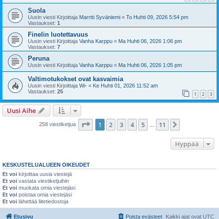
Suola
Uusin viesti Kirjoittaja
Marrtti Syväniemi
«
To Huhti 09, 2026 5:54 pm
Vastaukset:
1
Finelin luotettavuus
Uusin viesti Kirjoittaja
Vanha Karppu
«
Ma Huhti 06, 2026 1:06 pm
Vastaukset:
7
Peruna
Uusin viesti Kirjoittaja
Vanha Karppu
«
Ma Huhti 06, 2026 1:05 pm
Valtimotukokset ovat kasvaimia
Uusin viesti Kirjoittaja
Wi-
«
Ke Huhti 01, 2026 11:52 am
Vastaukset:
25
1
2
3
Uusi Aihe
Sivu
1
/
11
1
2
3
4
5
11
Seuraava
258 viestiketjua
…
Hyppää
KESKUSTELUALUEEN OIKEUDET
Et voi
kirjoittaa uusia viestejä
Et voi
vastata viestiketjuihin
Et voi
muokata omia viestejäsi
Et voi
poistaa omia viestejäsi
Et voi
lähettää liitetiedostoja
Etusivu
Poista evästeet
Kaikki ajat ovat
UTC