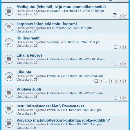
Mediajutut (lehdistö, tv ja muu ammattilaismedia)
Uusin viesti Kirjoittaja
character
«
Pe Heinä 17, 2026 10:50 pm
Vastaukset:
18
1
2
karppaus.infon arkistoitu foorumi
Uusin viesti Kirjoittaja
els
«
Pe Kesä 12, 2026 1:18 pm
Vastaukset:
7
Hiilihydraatit
Uusin viesti Kirjoittaja
skarpapu
«
To Kesä 11, 2026 3:31 pm
Vastaukset:
12
1
2
Liha ja terveys
Uusin viesti Kirjoittaja
krizka-071
«
Ke Kesä 10, 2026 10:04 am
Vastaukset:
19
1
2
Liikunta
Uusin viesti Kirjoittaja
krizka-071
«
Ke Kesä 10, 2026 9:44 am
Vastaukset:
76
1
5
6
7
8
…
Vuotava suoli
Uusin viesti Kirjoittaja
krizka-071
«
Ke Kesä 10, 2026 9:10 am
Vastaukset:
18
1
2
Insuliiniresistenssi MetS Rasvamaksa
Uusin viesti Kirjoittaja
krizka-071
«
Ti Kesä 09, 2026 4:38 pm
Vastaukset:
9
Voivatko maitotuotteetkin koukuttaa ruoka-addiktin?
Uusin viesti Kirjoittaja
krizka-071
«
Ti Kesä 09, 2026 3:43 pm
Vastaukset:
9