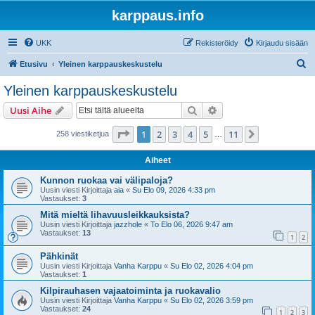
karppaus.info
UKK
Rekisteröidy
Kirjaudu sisään
E
Etusivu
Yleinen karppauskeskustelu
t
Yleinen karppauskeskustelu
s
Etsi
Tarkennettu haku
Uusi Aihe
i
Sivu
1
/
11
1
2
3
4
5
11
Seuraava
258 viestiketjua
…
Aiheet
Kunnon ruokaa vai välipaloja?
Uusin viesti Kirjoittaja
aia
«
Su Elo 09, 2026 4:33 pm
Vastaukset:
3
Mitä mieltä lihavuusleikkauksista?
Uusin viesti Kirjoittaja
jazzhole
«
To Elo 06, 2026 9:47 am
Vastaukset:
13
1
2
Pähkinät
Uusin viesti Kirjoittaja
Vanha Karppu
«
Su Elo 02, 2026 4:04 pm
Vastaukset:
1
Kilpirauhasen vajaatoiminta ja ruokavalio
Uusin viesti Kirjoittaja
Vanha Karppu
«
Su Elo 02, 2026 3:59 pm
Vastaukset:
24
1
2
3