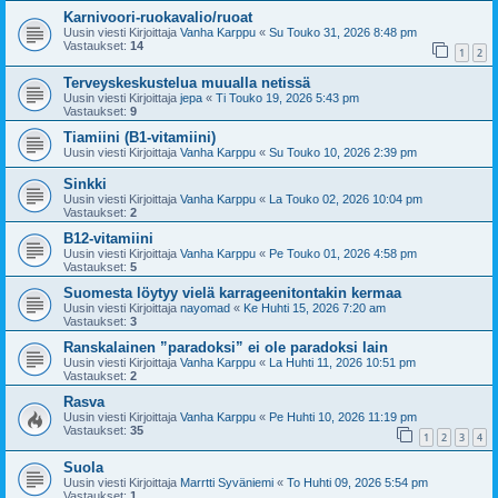
Karnivoori-ruokavalio/ruoat
Uusin viesti Kirjoittaja
Vanha Karppu
«
Su Touko 31, 2026 8:48 pm
Vastaukset:
14
1
2
Terveyskeskustelua muualla netissä
Uusin viesti Kirjoittaja
jepa
«
Ti Touko 19, 2026 5:43 pm
Vastaukset:
9
Tiamiini (B1-vitamiini)
Uusin viesti Kirjoittaja
Vanha Karppu
«
Su Touko 10, 2026 2:39 pm
Sinkki
Uusin viesti Kirjoittaja
Vanha Karppu
«
La Touko 02, 2026 10:04 pm
Vastaukset:
2
B12-vitamiini
Uusin viesti Kirjoittaja
Vanha Karppu
«
Pe Touko 01, 2026 4:58 pm
Vastaukset:
5
Suomesta löytyy vielä karrageenitontakin kermaa
Uusin viesti Kirjoittaja
nayomad
«
Ke Huhti 15, 2026 7:20 am
Vastaukset:
3
Ranskalainen ”paradoksi” ei ole paradoksi lain
Uusin viesti Kirjoittaja
Vanha Karppu
«
La Huhti 11, 2026 10:51 pm
Vastaukset:
2
Rasva
Uusin viesti Kirjoittaja
Vanha Karppu
«
Pe Huhti 10, 2026 11:19 pm
Vastaukset:
35
1
2
3
4
Suola
Uusin viesti Kirjoittaja
Marrtti Syväniemi
«
To Huhti 09, 2026 5:54 pm
Vastaukset:
1