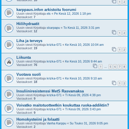
Vastaukset:
18
1
2
karppaus.infon arkistoitu foorumi
Uusin viesti Kirjoittaja
els
«
Pe Kesä 12, 2026 1:18 pm
Vastaukset:
7
Hiilihydraatit
Uusin viesti Kirjoittaja
skarpapu
«
To Kesä 11, 2026 3:31 pm
Vastaukset:
12
1
2
Liha ja terveys
Uusin viesti Kirjoittaja
krizka-071
«
Ke Kesä 10, 2026 10:04 am
Vastaukset:
19
1
2
Liikunta
Uusin viesti Kirjoittaja
krizka-071
«
Ke Kesä 10, 2026 9:44 am
Vastaukset:
76
1
5
6
7
8
…
Vuotava suoli
Uusin viesti Kirjoittaja
krizka-071
«
Ke Kesä 10, 2026 9:10 am
Vastaukset:
18
1
2
Insuliiniresistenssi MetS Rasvamaksa
Uusin viesti Kirjoittaja
krizka-071
«
Ti Kesä 09, 2026 4:38 pm
Vastaukset:
9
Voivatko maitotuotteetkin koukuttaa ruoka-addiktin?
Uusin viesti Kirjoittaja
krizka-071
«
Ti Kesä 09, 2026 3:43 pm
Vastaukset:
9
Homokysteiini ja folaatti
Uusin viesti Kirjoittaja
Vanha Karppu
«
Su Touko 31, 2026 9:05 pm
Vastaukset:
2