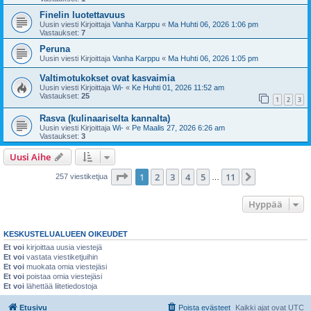
Finelin luotettavuus
Uusin viesti Kirjoittaja
Vanha Karppu
«
Ma Huhti 06, 2026 1:06 pm
Vastaukset:
7
Peruna
Uusin viesti Kirjoittaja
Vanha Karppu
«
Ma Huhti 06, 2026 1:05 pm
Valtimotukokset ovat kasvaimia
Uusin viesti Kirjoittaja
Wi-
«
Ke Huhti 01, 2026 11:52 am
Vastaukset:
25
1
2
3
Rasva (kulinaariselta kannalta)
Uusin viesti Kirjoittaja
Wi-
«
Pe Maalis 27, 2026 6:26 am
Vastaukset:
3
Uusi Aihe
Sivu
1
/
11
1
2
3
4
5
11
Seuraava
257 viestiketjua
…
Hyppää
KESKUSTELUALUEEN OIKEUDET
Et voi
kirjoittaa uusia viestejä
Et voi
vastata viestiketjuihin
Et voi
muokata omia viestejäsi
Et voi
poistaa omia viestejäsi
Et voi
lähettää liitetiedostoja
Etusivu
Poista evästeet
Kaikki ajat ovat
UTC