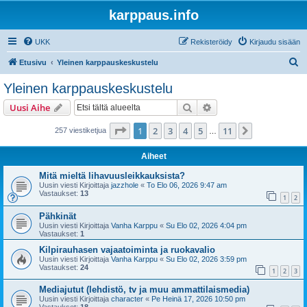
karppaus.info
UKK
Rekisteröidy
Kirjaudu sisään
E
Etusivu
Yleinen karppauskeskustelu
t
Yleinen karppauskeskustelu
s
Etsi
Tarkennettu haku
Uusi Aihe
i
Sivu
1
/
11
1
2
3
4
5
11
Seuraava
257 viestiketjua
…
Aiheet
Mitä mieltä lihavuusleikkauksista?
Uusin viesti Kirjoittaja
jazzhole
«
To Elo 06, 2026 9:47 am
Vastaukset:
13
1
2
Pähkinät
Uusin viesti Kirjoittaja
Vanha Karppu
«
Su Elo 02, 2026 4:04 pm
Vastaukset:
1
Kilpirauhasen vajaatoiminta ja ruokavalio
Uusin viesti Kirjoittaja
Vanha Karppu
«
Su Elo 02, 2026 3:59 pm
Vastaukset:
24
1
2
3
Mediajutut (lehdistö, tv ja muu ammattilaismedia)
Uusin viesti Kirjoittaja
character
«
Pe Heinä 17, 2026 10:50 pm