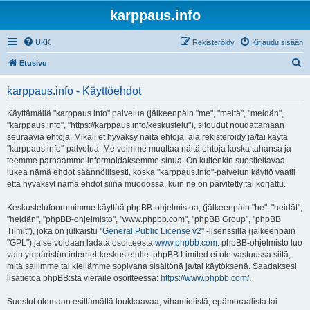
karppaus.info
UKK
Rekisteröidy
Kirjaudu sisään
E
Etusivu
t
karppaus.info - Käyttöehdot
s
i
Käyttämällä "karppaus.info" palvelua (jälkeenpäin "me", "meitä", "meidän",
"karppaus.info", "https://karppaus.info/keskustelu"), sitoudut noudattamaan
seuraavia ehtoja. Mikäli et hyväksy näitä ehtoja, älä rekisteröidy ja/tai käytä
"karppaus.info"-palvelua. Me voimme muuttaa näitä ehtoja koska tahansa ja
teemme parhaamme informoidaksemme sinua. On kuitenkin suositeltavaa
lukea nämä ehdot säännöllisesti, koska "karppaus.info"-palvelun käyttö vaatii
että hyväksyt nämä ehdot siinä muodossa, kuin ne on päivitetty tai korjattu.
Keskustelufoorumimme käyttää phpBB-ohjelmistoa, (jälkeenpäin "he", "heidät",
"heidän", "phpBB-ohjelmisto", "www.phpbb.com", "phpBB Group", "phpBB
Tiimit"), joka on julkaistu "
General Public License v2
" -lisenssillä (jälkeenpäin
"GPL") ja se voidaan ladata osoitteesta
www.phpbb.com
. phpBB-ohjelmisto luo
vain ympäristön internet-keskustelulle. phpBB Limited ei ole vastuussa siitä,
mitä sallimme tai kiellämme sopivana sisältönä ja/tai käytöksenä. Saadaksesi
lisätietoa phpBB:stä vieraile osoitteessa:
https://www.phpbb.com/
.
Suostut olemaan esittämättä loukkaavaa, vihamielistä, epämoraalista tai