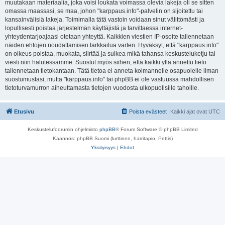
muutakaan materiaalia, joka voisi loukata voimassa olevia lakeja oli se sitten
omassa maassasi, se maa, johon "karppaus.info"-palvelin on sijoitettu tai
kansainvälisiä lakeja. Toimimalla tätä vastoin voidaan sinut välittömästi ja
lopullisesti poistaa järjestelmän käyttäjistä ja tarvittaessa internet-
yhteydentarjoajaasi otetaan yhteyttä. Kaikkien viestien IP-osoite tallennetaan
näiden ehtojen noudattamisen tarkkailua varten. Hyväksyt, että "karppaus.info"
on oikeus poistaa, muokata, siirtää ja sulkea mikä tahansa keskusteluketju tai
viesti niin halutessamme. Suostut myös siihen, että kaikki yllä annettu tieto
tallennetaan tietokantaan. Tätä tietoa ei anneta kolmannelle osapuolelle ilman
suostumustasi, mutta "karppaus.info" tai phpBB ei ole vastuussa mahdollisen
tietoturvamurron aiheuttamasta tietojen vuodosta ulkopuolisille tahoille.
Etusivu
Poista evästeet
Kaikki ajat ovat
UTC
Keskustelufoorumin ohjelmisto
phpBB
® Forum Software © phpBB Limited
Käännös: phpBB Suomi (lurttinen, harritapio, Pettis)
Yksityisyys
|
Ehdot