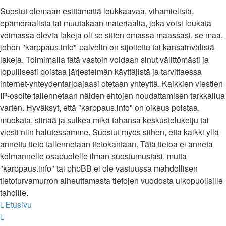
Suostut olemaan esittämättä loukkaavaa, vihamielistä,
epämoraalista tai muutakaan materiaalia, joka voisi loukata
voimassa olevia lakeja oli se sitten omassa maassasi, se maa,
johon "karppaus.info"-palvelin on sijoitettu tai kansainvälisiä
lakeja. Toimimalla tätä vastoin voidaan sinut välittömästi ja
lopullisesti poistaa järjestelmän käyttäjistä ja tarvittaessa
internet-yhteydentarjoajaasi otetaan yhteyttä. Kaikkien viestien
IP-osoite tallennetaan näiden ehtojen noudattamisen tarkkailua
varten. Hyväksyt, että "karppaus.info" on oikeus poistaa,
muokata, siirtää ja sulkea mikä tahansa keskusteluketju tai
viesti niin halutessamme. Suostut myös siihen, että kaikki yllä
annettu tieto tallennetaan tietokantaan. Tätä tietoa ei anneta
kolmannelle osapuolelle ilman suostumustasi, mutta
"karppaus.info" tai phpBB ei ole vastuussa mahdollisen
tietoturvamurron aiheuttamasta tietojen vuodosta ulkopuolisille
tahoille.
Etusivu