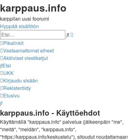
karppaus.info
karppilan uusi foorumi
Hyppää sisältöön
Tarkennettu
Etsi
haku
Pikalinkit
Vastaamattomat aiheet
Aktiiviset viestiketjut
Etsi
UKK
Kirjaudu sisään
Rekisteröidy
Etusivu
Etsi
karppaus.info - Käyttöehdot
Käyttämällä "karppaus.info" palvelua (jälkeenpäin "me",
"meitä", "meidän", "karppaus.info",
"https://karppaus.info/keskustelu"), sitoudut noudattamaan