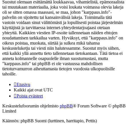
Suostut olemaan esittämättä loukkaavaa, vihamielistä, epämoraalista
tai muutakaan materiaalia, joka voisi loukata voimassa olevia lakeja
oli se sitten omassa maassasi, se maa, johon "karppaus.info"-
palvelin on sijoitettu tai kansainvälisiä lakeja. Toimimalla tätä
vastoin voidaan sinut välittömästi ja lopullisesti poistaa järjestelmän
käyttäjistä ja tarvittaessa internet-yhteydentarjoajaasi otetaan
yhteyttä. Kaikkien viestien IP-osoite tallennetaan näiden ehtojen
noudattamisen tarkkailua varten. Hyväksyt, että "karppaus.info" on
oikeus poistaa, muokata, siirtää ja sulkea mikä tahansa
keskusteluketju tai viesti niin halutessamme. Suostut myös siihen,
että kaikki yllä annettu tieto tallennetaan tietokantaan. Tätä tietoa ei
anneta kolmannelle osapuolelle ilman suostumustasi, mutta
"karppaus.info" tai phpBB ei ole vastuussa mahdollisen
tietoturvamurron aiheuttamasta tietojen vuodosta ulkopuolisille
tahoille.
Etusivu
Kaikki ajat ovat
UTC
Poista evästeet
Keskustelufoorumin ohjelmisto
phpBB
® Forum Software © phpBB
Limited
Käännös: phpBB Suomi (lurttinen, harritapio, Pettis)