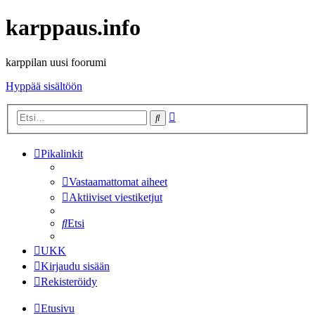
karppaus.info
karppilan uusi foorumi
Hyppää sisältöön
Tarkennettu
Etsi
haku
Pikalinkit
Vastaamattomat aiheet
Aktiiviset viestiketjut
Etsi
UKK
Kirjaudu sisään
Rekisteröidy
Etusivu