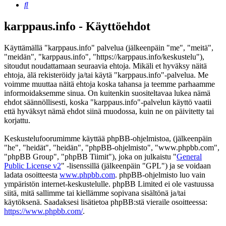
Etsi
karppaus.info - Käyttöehdot
Käyttämällä "karppaus.info" palvelua (jälkeenpäin "me", "meitä",
"meidän", "karppaus.info", "https://karppaus.info/keskustelu"),
sitoudut noudattamaan seuraavia ehtoja. Mikäli et hyväksy näitä
ehtoja, älä rekisteröidy ja/tai käytä "karppaus.info"-palvelua. Me
voimme muuttaa näitä ehtoja koska tahansa ja teemme parhaamme
informoidaksemme sinua. On kuitenkin suositeltavaa lukea nämä
ehdot säännöllisesti, koska "karppaus.info"-palvelun käyttö vaatii
että hyväksyt nämä ehdot siinä muodossa, kuin ne on päivitetty tai
korjattu.
Keskustelufoorumimme käyttää phpBB-ohjelmistoa, (jälkeenpäin
"he", "heidät", "heidän", "phpBB-ohjelmisto", "www.phpbb.com",
"phpBB Group", "phpBB Tiimit"), joka on julkaistu "
General
Public License v2
" -lisenssillä (jälkeenpäin "GPL") ja se voidaan
ladata osoitteesta
www.phpbb.com
. phpBB-ohjelmisto luo vain
ympäristön internet-keskustelulle. phpBB Limited ei ole vastuussa
siitä, mitä sallimme tai kiellämme sopivana sisältönä ja/tai
käytöksenä. Saadaksesi lisätietoa phpBB:stä vieraile osoitteessa:
https://www.phpbb.com/
.