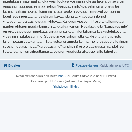
muutakaan materiaalia, joka voisi loukata voimassa olevia lakeja oli se sitten
omassa maassasi, se maa, johon "karppaus.info"-palvelin on sijoitettu tai
kansainvälisiä lakeja. Toimimalla tätä vastoin voidaan sinut välittömästi ja
lopullisesti poistaa järjestelmän käyttäjistä ja tarvittaessa internet-
yhteydentarjoajaasi otetaan yhteyttä. Kaikkien viestien IP-osoite tallennetaan
näiden ehtojen noudattamisen tarkkailua varten. Hyväksyt, että "karppaus.info"
on oikeus poistaa, muokata, siirtää ja sulkea mikä tahansa keskusteluketju tai
viesti niin halutessamme. Suostut myös siihen, että kaikki yllä annettu tieto
tallennetaan tietokantaan. Tätä tietoa ei anneta kolmannelle osapuolelle ilman
suostumustasi, mutta "karppaus.info" tai phpBB ei ole vastuussa mahdollisen
tietoturvamurron aiheuttamasta tietojen vuodosta ulkopuolisille tahoille.
Etusivu
Poista evästeet
Kaikki ajat ovat
UTC
Keskustelufoorumin ohjelmisto
phpBB
® Forum Software © phpBB Limited
Käännös: phpBB Suomi (lurttinen, harritapio, Pettis)
Yksityisyys
|
Ehdot