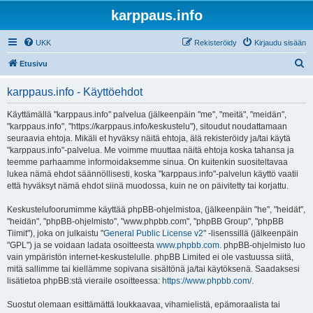
karppaus.info
UKK
Rekisteröidy
Kirjaudu sisään
E
Etusivu
t
karppaus.info - Käyttöehdot
s
i
Käyttämällä "karppaus.info" palvelua (jälkeenpäin "me", "meitä", "meidän",
"karppaus.info", "https://karppaus.info/keskustelu"), sitoudut noudattamaan
seuraavia ehtoja. Mikäli et hyväksy näitä ehtoja, älä rekisteröidy ja/tai käytä
"karppaus.info"-palvelua. Me voimme muuttaa näitä ehtoja koska tahansa ja
teemme parhaamme informoidaksemme sinua. On kuitenkin suositeltavaa
lukea nämä ehdot säännöllisesti, koska "karppaus.info"-palvelun käyttö vaatii
että hyväksyt nämä ehdot siinä muodossa, kuin ne on päivitetty tai korjattu.
Keskustelufoorumimme käyttää phpBB-ohjelmistoa, (jälkeenpäin "he", "heidät",
"heidän", "phpBB-ohjelmisto", "www.phpbb.com", "phpBB Group", "phpBB
Tiimit"), joka on julkaistu "
General Public License v2
" -lisenssillä (jälkeenpäin
"GPL") ja se voidaan ladata osoitteesta
www.phpbb.com
. phpBB-ohjelmisto luo
vain ympäristön internet-keskustelulle. phpBB Limited ei ole vastuussa siitä,
mitä sallimme tai kiellämme sopivana sisältönä ja/tai käytöksenä. Saadaksesi
lisätietoa phpBB:stä vieraile osoitteessa:
https://www.phpbb.com/
.
Suostut olemaan esittämättä loukkaavaa, vihamielistä, epämoraalista tai