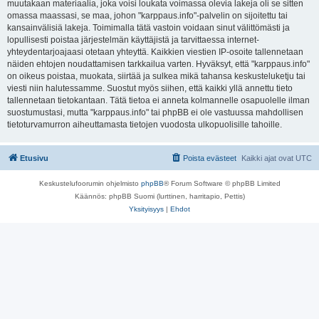
muutakaan materiaalia, joka voisi loukata voimassa olevia lakeja oli se sitten
omassa maassasi, se maa, johon "karppaus.info"-palvelin on sijoitettu tai
kansainvälisiä lakeja. Toimimalla tätä vastoin voidaan sinut välittömästi ja
lopullisesti poistaa järjestelmän käyttäjistä ja tarvittaessa internet-
yhteydentarjoajaasi otetaan yhteyttä. Kaikkien viestien IP-osoite tallennetaan
näiden ehtojen noudattamisen tarkkailua varten. Hyväksyt, että "karppaus.info"
on oikeus poistaa, muokata, siirtää ja sulkea mikä tahansa keskusteluketju tai
viesti niin halutessamme. Suostut myös siihen, että kaikki yllä annettu tieto
tallennetaan tietokantaan. Tätä tietoa ei anneta kolmannelle osapuolelle ilman
suostumustasi, mutta "karppaus.info" tai phpBB ei ole vastuussa mahdollisen
tietoturvamurron aiheuttamasta tietojen vuodosta ulkopuolisille tahoille.
Etusivu
Poista evästeet
Kaikki ajat ovat
UTC
Keskustelufoorumin ohjelmisto
phpBB
® Forum Software © phpBB Limited
Käännös: phpBB Suomi (lurttinen, harritapio, Pettis)
Yksityisyys
|
Ehdot