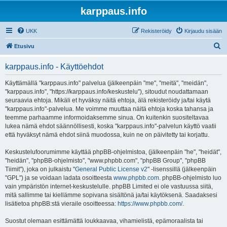
karppaus.info
UKK
Rekisteröidy
Kirjaudu sisään
E
Etusivu
t
karppaus.info - Käyttöehdot
s
i
Käyttämällä "karppaus.info" palvelua (jälkeenpäin "me", "meitä", "meidän",
"karppaus.info", "https://karppaus.info/keskustelu"), sitoudut noudattamaan
seuraavia ehtoja. Mikäli et hyväksy näitä ehtoja, älä rekisteröidy ja/tai käytä
"karppaus.info"-palvelua. Me voimme muuttaa näitä ehtoja koska tahansa ja
teemme parhaamme informoidaksemme sinua. On kuitenkin suositeltavaa
lukea nämä ehdot säännöllisesti, koska "karppaus.info"-palvelun käyttö vaatii
että hyväksyt nämä ehdot siinä muodossa, kuin ne on päivitetty tai korjattu.
Keskustelufoorumimme käyttää phpBB-ohjelmistoa, (jälkeenpäin "he", "heidät",
"heidän", "phpBB-ohjelmisto", "www.phpbb.com", "phpBB Group", "phpBB
Tiimit"), joka on julkaistu "
General Public License v2
" -lisenssillä (jälkeenpäin
"GPL") ja se voidaan ladata osoitteesta
www.phpbb.com
. phpBB-ohjelmisto luo
vain ympäristön internet-keskustelulle. phpBB Limited ei ole vastuussa siitä,
mitä sallimme tai kiellämme sopivana sisältönä ja/tai käytöksenä. Saadaksesi
lisätietoa phpBB:stä vieraile osoitteessa:
https://www.phpbb.com/
.
Suostut olemaan esittämättä loukkaavaa, vihamielistä, epämoraalista tai