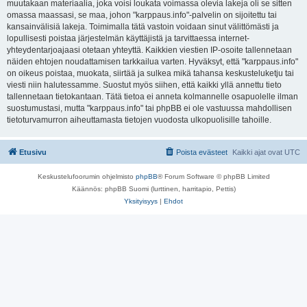
muutakaan materiaalia, joka voisi loukata voimassa olevia lakeja oli se sitten
omassa maassasi, se maa, johon "karppaus.info"-palvelin on sijoitettu tai
kansainvälisiä lakeja. Toimimalla tätä vastoin voidaan sinut välittömästi ja
lopullisesti poistaa järjestelmän käyttäjistä ja tarvittaessa internet-
yhteydentarjoajaasi otetaan yhteyttä. Kaikkien viestien IP-osoite tallennetaan
näiden ehtojen noudattamisen tarkkailua varten. Hyväksyt, että "karppaus.info"
on oikeus poistaa, muokata, siirtää ja sulkea mikä tahansa keskusteluketju tai
viesti niin halutessamme. Suostut myös siihen, että kaikki yllä annettu tieto
tallennetaan tietokantaan. Tätä tietoa ei anneta kolmannelle osapuolelle ilman
suostumustasi, mutta "karppaus.info" tai phpBB ei ole vastuussa mahdollisen
tietoturvamurron aiheuttamasta tietojen vuodosta ulkopuolisille tahoille.
Etusivu
Poista evästeet
Kaikki ajat ovat
UTC
Keskustelufoorumin ohjelmisto
phpBB
® Forum Software © phpBB Limited
Käännös: phpBB Suomi (lurttinen, harritapio, Pettis)
Yksityisyys
|
Ehdot