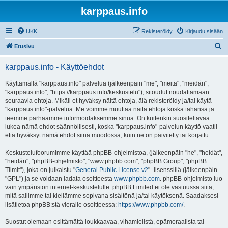
karppaus.info
UKK
Rekisteröidy
Kirjaudu sisään
E
Etusivu
t
karppaus.info - Käyttöehdot
s
i
Käyttämällä "karppaus.info" palvelua (jälkeenpäin "me", "meitä", "meidän",
"karppaus.info", "https://karppaus.info/keskustelu"), sitoudut noudattamaan
seuraavia ehtoja. Mikäli et hyväksy näitä ehtoja, älä rekisteröidy ja/tai käytä
"karppaus.info"-palvelua. Me voimme muuttaa näitä ehtoja koska tahansa ja
teemme parhaamme informoidaksemme sinua. On kuitenkin suositeltavaa
lukea nämä ehdot säännöllisesti, koska "karppaus.info"-palvelun käyttö vaatii
että hyväksyt nämä ehdot siinä muodossa, kuin ne on päivitetty tai korjattu.
Keskustelufoorumimme käyttää phpBB-ohjelmistoa, (jälkeenpäin "he", "heidät",
"heidän", "phpBB-ohjelmisto", "www.phpbb.com", "phpBB Group", "phpBB
Tiimit"), joka on julkaistu "
General Public License v2
" -lisenssillä (jälkeenpäin
"GPL") ja se voidaan ladata osoitteesta
www.phpbb.com
. phpBB-ohjelmisto luo
vain ympäristön internet-keskustelulle. phpBB Limited ei ole vastuussa siitä,
mitä sallimme tai kiellämme sopivana sisältönä ja/tai käytöksenä. Saadaksesi
lisätietoa phpBB:stä vieraile osoitteessa:
https://www.phpbb.com/
.
Suostut olemaan esittämättä loukkaavaa, vihamielistä, epämoraalista tai