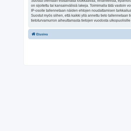
Suostut olemaan esittämättä loukkaavaa, vihamielistä, epämoraa
on sijoitettu tai kansainvälisiä lakeja. Toimimalla tätä vastoin v
IP-osoite tallennetaan näiden ehtojen noudattamisen tarkkailua 
Suostut myös siihen, että kaikki yllä annettu tieto tallennetaa
tietoturvamurron aiheuttamasta tietojen vuodosta ulkopuolisille 
Etusivu