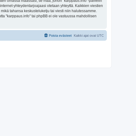
sitten omassa maassasi, se maa, johon "karppaus.info"-palvelin
sa internet-yhteydentarjoajaasi otetaan yhteyttä. Kaikkien viestien
a mikä tahansa keskusteluketju tai viesti niin halutessamme.
mutta "karppaus.info" tai phpBB ei ole vastuussa mahdollisen
Poista evästeet
Kaikki ajat ovat
UTC