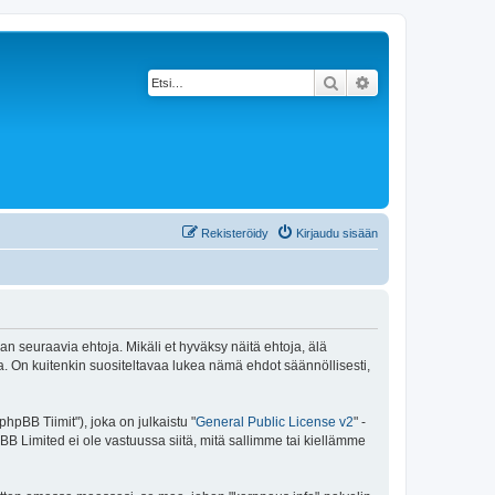
Etsi
Tarkennettu haku
Rekisteröidy
Kirjaudu sisään
an seuraavia ehtoja. Mikäli et hyväksy näitä ehtoja, älä
 On kuitenkin suositeltavaa lukea nämä ehdot säännöllisesti,
pBB Tiimit"), joka on julkaistu "
General Public License v2
" -
BB Limited ei ole vastuussa siitä, mitä sallimme tai kiellämme