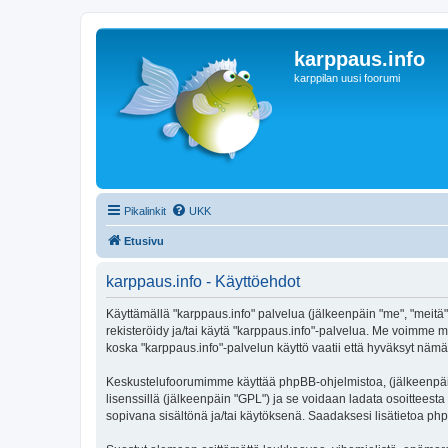
karppaus.info
karppilan uusi foorumi
Pikalinkit
UKK
Etusivu
karppaus.info - Käyttöehdot
Käyttämällä "karppaus.info" palvelua (jälkeenpäin "me", "meitä",
rekisteröidy ja/tai käytä "karppaus.info"-palvelua. Me voimm
koska "karppaus.info"-palvelun käyttö vaatii että hyväksyt nämä 
Keskustelufoorumimme käyttää phpBB-ohjelmistoa, (jälkeenpäin 
lisenssillä (jälkeenpäin "GPL") ja se voidaan ladata osoitteesta
sopivana sisältönä ja/tai käytöksenä. Saadaksesi lisätietoa php