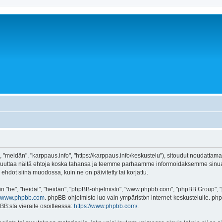
 "meidän", "karppaus.info", "https://karppaus.info/keskustelu"), sitoudut noudattama
e muuttaa näitä ehtoja koska tahansa ja teemme parhaamme informoidaksemme sinua.
ehdot siinä muodossa, kuin ne on päivitetty tai korjattu.
"he", "heidät", "heidän", "phpBB-ohjelmisto", "www.phpbb.com", "phpBB Group", "ph
www.phpbb.com
. phpBB-ohjelmisto luo vain ympäristön internet-keskustelulle. php
BB:stä vieraile osoitteessa:
https://www.phpbb.com/
.