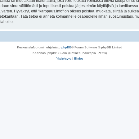
lista tai muutakaan materiaalia, joka voisi loukata voimassa olevia lakeja oli se 
oidaan sinut välittömästi ja lopullisesti poistaa järjestelmän käyttäjistä ja tarvittaes
varten. Hyväksyt, että "karppaus.info" on oikeus poistaa, muokata, siirtää ja sulke
n tietokantaan. Tätä tietoa ei anneta kolmannelle osapuolelle ilman suostumustasi, 
tahoille.
Keskustelufoorumin ohjelmisto
phpBB
® Forum Software © phpBB Limited
Käännös: phpBB Suomi (lurttinen, harritapio, Pettis)
Yksityisyys
|
Ehdot