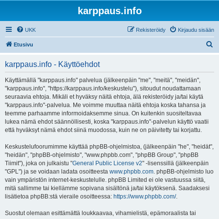
karppaus.info
UKK
Rekisteröidy
Kirjaudu sisään
E
Etusivu
t
karppaus.info - Käyttöehdot
s
i
Käyttämällä "karppaus.info" palvelua (jälkeenpäin "me", "meitä", "meidän",
"karppaus.info", "https://karppaus.info/keskustelu"), sitoudut noudattamaan
seuraavia ehtoja. Mikäli et hyväksy näitä ehtoja, älä rekisteröidy ja/tai käytä
"karppaus.info"-palvelua. Me voimme muuttaa näitä ehtoja koska tahansa ja
teemme parhaamme informoidaksemme sinua. On kuitenkin suositeltavaa
lukea nämä ehdot säännöllisesti, koska "karppaus.info"-palvelun käyttö vaatii
että hyväksyt nämä ehdot siinä muodossa, kuin ne on päivitetty tai korjattu.
Keskustelufoorumimme käyttää phpBB-ohjelmistoa, (jälkeenpäin "he", "heidät",
"heidän", "phpBB-ohjelmisto", "www.phpbb.com", "phpBB Group", "phpBB
Tiimit"), joka on julkaistu "
General Public License v2
" -lisenssillä (jälkeenpäin
"GPL") ja se voidaan ladata osoitteesta
www.phpbb.com
. phpBB-ohjelmisto luo
vain ympäristön internet-keskustelulle. phpBB Limited ei ole vastuussa siitä,
mitä sallimme tai kiellämme sopivana sisältönä ja/tai käytöksenä. Saadaksesi
lisätietoa phpBB:stä vieraile osoitteessa:
https://www.phpbb.com/
.
Suostut olemaan esittämättä loukkaavaa, vihamielistä, epämoraalista tai