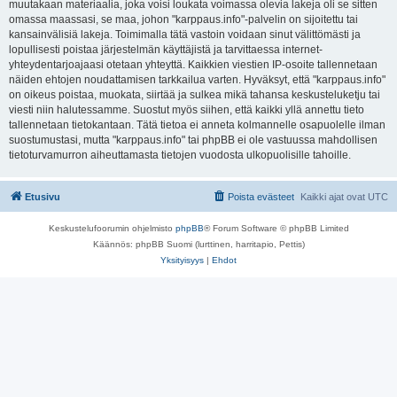
muutakaan materiaalia, joka voisi loukata voimassa olevia lakeja oli se sitten
omassa maassasi, se maa, johon "karppaus.info"-palvelin on sijoitettu tai
kansainvälisiä lakeja. Toimimalla tätä vastoin voidaan sinut välittömästi ja
lopullisesti poistaa järjestelmän käyttäjistä ja tarvittaessa internet-
yhteydentarjoajaasi otetaan yhteyttä. Kaikkien viestien IP-osoite tallennetaan
näiden ehtojen noudattamisen tarkkailua varten. Hyväksyt, että "karppaus.info"
on oikeus poistaa, muokata, siirtää ja sulkea mikä tahansa keskusteluketju tai
viesti niin halutessamme. Suostut myös siihen, että kaikki yllä annettu tieto
tallennetaan tietokantaan. Tätä tietoa ei anneta kolmannelle osapuolelle ilman
suostumustasi, mutta "karppaus.info" tai phpBB ei ole vastuussa mahdollisen
tietoturvamurron aiheuttamasta tietojen vuodosta ulkopuolisille tahoille.
Etusivu
Poista evästeet
Kaikki ajat ovat
UTC
Keskustelufoorumin ohjelmisto
phpBB
® Forum Software © phpBB Limited
Käännös: phpBB Suomi (lurttinen, harritapio, Pettis)
Yksityisyys
|
Ehdot