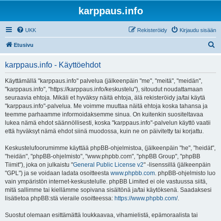
karppaus.info
UKK
Rekisteröidy
Kirjaudu sisään
E
Etusivu
t
karppaus.info - Käyttöehdot
s
i
Käyttämällä "karppaus.info" palvelua (jälkeenpäin "me", "meitä", "meidän",
"karppaus.info", "https://karppaus.info/keskustelu"), sitoudut noudattamaan
seuraavia ehtoja. Mikäli et hyväksy näitä ehtoja, älä rekisteröidy ja/tai käytä
"karppaus.info"-palvelua. Me voimme muuttaa näitä ehtoja koska tahansa ja
teemme parhaamme informoidaksemme sinua. On kuitenkin suositeltavaa
lukea nämä ehdot säännöllisesti, koska "karppaus.info"-palvelun käyttö vaatii
että hyväksyt nämä ehdot siinä muodossa, kuin ne on päivitetty tai korjattu.
Keskustelufoorumimme käyttää phpBB-ohjelmistoa, (jälkeenpäin "he", "heidät",
"heidän", "phpBB-ohjelmisto", "www.phpbb.com", "phpBB Group", "phpBB
Tiimit"), joka on julkaistu "
General Public License v2
" -lisenssillä (jälkeenpäin
"GPL") ja se voidaan ladata osoitteesta
www.phpbb.com
. phpBB-ohjelmisto luo
vain ympäristön internet-keskustelulle. phpBB Limited ei ole vastuussa siitä,
mitä sallimme tai kiellämme sopivana sisältönä ja/tai käytöksenä. Saadaksesi
lisätietoa phpBB:stä vieraile osoitteessa:
https://www.phpbb.com/
.
Suostut olemaan esittämättä loukkaavaa, vihamielistä, epämoraalista tai