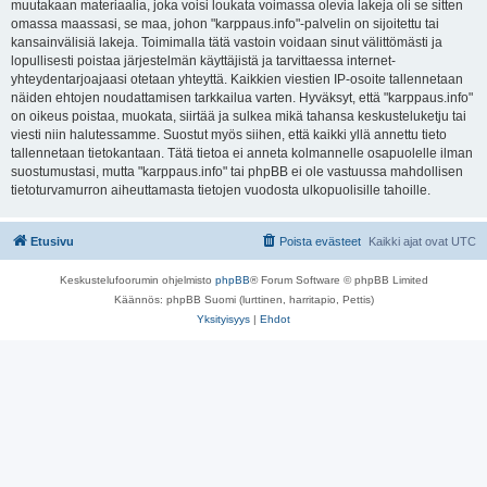
muutakaan materiaalia, joka voisi loukata voimassa olevia lakeja oli se sitten
omassa maassasi, se maa, johon "karppaus.info"-palvelin on sijoitettu tai
kansainvälisiä lakeja. Toimimalla tätä vastoin voidaan sinut välittömästi ja
lopullisesti poistaa järjestelmän käyttäjistä ja tarvittaessa internet-
yhteydentarjoajaasi otetaan yhteyttä. Kaikkien viestien IP-osoite tallennetaan
näiden ehtojen noudattamisen tarkkailua varten. Hyväksyt, että "karppaus.info"
on oikeus poistaa, muokata, siirtää ja sulkea mikä tahansa keskusteluketju tai
viesti niin halutessamme. Suostut myös siihen, että kaikki yllä annettu tieto
tallennetaan tietokantaan. Tätä tietoa ei anneta kolmannelle osapuolelle ilman
suostumustasi, mutta "karppaus.info" tai phpBB ei ole vastuussa mahdollisen
tietoturvamurron aiheuttamasta tietojen vuodosta ulkopuolisille tahoille.
Etusivu
Poista evästeet
Kaikki ajat ovat
UTC
Keskustelufoorumin ohjelmisto
phpBB
® Forum Software © phpBB Limited
Käännös: phpBB Suomi (lurttinen, harritapio, Pettis)
Yksityisyys
|
Ehdot