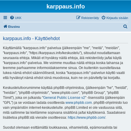
karppaus.info
UKK
Rekisteröidy
Kirjaudu sisään
E
Etusivu
t
karppaus.info - Käyttöehdot
s
i
Käyttämällä "karppaus.info" palvelua (jälkeenpäin "me", "meitä", "meidän",
"karppaus.info", "https://karppaus.info/keskustelu"), sitoudut noudattamaan
seuraavia ehtoja. Mikäli et hyväksy näitä ehtoja, älä rekisteröidy ja/tai käytä
"karppaus.info"-palvelua. Me voimme muuttaa näitä ehtoja koska tahansa ja
teemme parhaamme informoidaksemme sinua. On kuitenkin suositeltavaa
lukea nämä ehdot säännöllisesti, koska "karppaus.info"-palvelun käyttö vaatii
että hyväksyt nämä ehdot siinä muodossa, kuin ne on päivitetty tai korjattu.
Keskustelufoorumimme käyttää phpBB-ohjelmistoa, (jälkeenpäin "he", "heidät",
"heidän", "phpBB-ohjelmisto", "www.phpbb.com", "phpBB Group", "phpBB
Tiimit"), joka on julkaistu "
General Public License v2
" -lisenssillä (jälkeenpäin
"GPL") ja se voidaan ladata osoitteesta
www.phpbb.com
. phpBB-ohjelmisto luo
vain ympäristön internet-keskustelulle. phpBB Limited ei ole vastuussa siitä,
mitä sallimme tai kiellämme sopivana sisältönä ja/tai käytöksenä. Saadaksesi
lisätietoa phpBB:stä vieraile osoitteessa:
https://www.phpbb.com/
.
Suostut olemaan esittämättä loukkaavaa, vihamielistä, epämoraalista tai