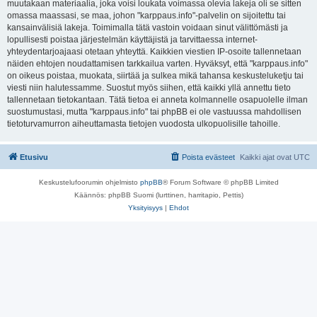
muutakaan materiaalia, joka voisi loukata voimassa olevia lakeja oli se sitten
omassa maassasi, se maa, johon "karppaus.info"-palvelin on sijoitettu tai
kansainvälisiä lakeja. Toimimalla tätä vastoin voidaan sinut välittömästi ja
lopullisesti poistaa järjestelmän käyttäjistä ja tarvittaessa internet-
yhteydentarjoajaasi otetaan yhteyttä. Kaikkien viestien IP-osoite tallennetaan
näiden ehtojen noudattamisen tarkkailua varten. Hyväksyt, että "karppaus.info"
on oikeus poistaa, muokata, siirtää ja sulkea mikä tahansa keskusteluketju tai
viesti niin halutessamme. Suostut myös siihen, että kaikki yllä annettu tieto
tallennetaan tietokantaan. Tätä tietoa ei anneta kolmannelle osapuolelle ilman
suostumustasi, mutta "karppaus.info" tai phpBB ei ole vastuussa mahdollisen
tietoturvamurron aiheuttamasta tietojen vuodosta ulkopuolisille tahoille.
Etusivu
Poista evästeet
Kaikki ajat ovat
UTC
Keskustelufoorumin ohjelmisto
phpBB
® Forum Software © phpBB Limited
Käännös: phpBB Suomi (lurttinen, harritapio, Pettis)
Yksityisyys
|
Ehdot