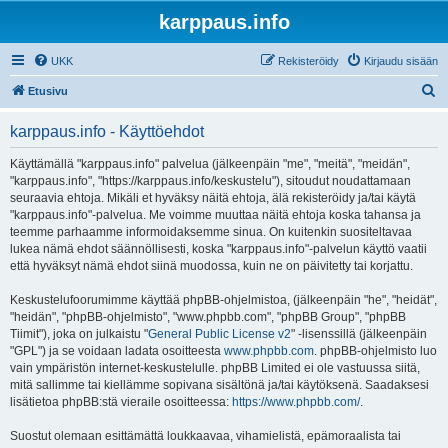
karppaus.info
UKK
Rekisteröidy
Kirjaudu sisään
E
Etusivu
t
karppaus.info - Käyttöehdot
s
i
Käyttämällä "karppaus.info" palvelua (jälkeenpäin "me", "meitä", "meidän",
"karppaus.info", "https://karppaus.info/keskustelu"), sitoudut noudattamaan
seuraavia ehtoja. Mikäli et hyväksy näitä ehtoja, älä rekisteröidy ja/tai käytä
"karppaus.info"-palvelua. Me voimme muuttaa näitä ehtoja koska tahansa ja
teemme parhaamme informoidaksemme sinua. On kuitenkin suositeltavaa
lukea nämä ehdot säännöllisesti, koska "karppaus.info"-palvelun käyttö vaatii
että hyväksyt nämä ehdot siinä muodossa, kuin ne on päivitetty tai korjattu.
Keskustelufoorumimme käyttää phpBB-ohjelmistoa, (jälkeenpäin "he", "heidät",
"heidän", "phpBB-ohjelmisto", "www.phpbb.com", "phpBB Group", "phpBB
Tiimit"), joka on julkaistu "
General Public License v2
" -lisenssillä (jälkeenpäin
"GPL") ja se voidaan ladata osoitteesta
www.phpbb.com
. phpBB-ohjelmisto luo
vain ympäristön internet-keskustelulle. phpBB Limited ei ole vastuussa siitä,
mitä sallimme tai kiellämme sopivana sisältönä ja/tai käytöksenä. Saadaksesi
lisätietoa phpBB:stä vieraile osoitteessa:
https://www.phpbb.com/
.
Suostut olemaan esittämättä loukkaavaa, vihamielistä, epämoraalista tai