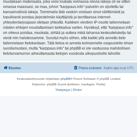
muutakaan materiaalia, joka voisi loukata voimassa olevia lakeja oli se sitten
omassa maassasi, se maa, johon "karppaus.info"-palvelin on sijoitettu tai
kansainvälisiä lakeja. Toimimalla tätä vastoin voidaan sinut välittömästi ja
lopullisesti poistaa järjestelmän käyttäjistä ja tarvittaessa internet-
yhteydentarjoajaasi otetaan yhteyttä. Kaikkien viestien IP-osoite tallennetaan
näiden ehtojen noudattamisen tarkkailua varten. Hyväksyt, että "karppaus.info"
on oikeus poistaa, muokata, siirtää ja sulkea mikä tahansa keskusteluketju tai
viesti niin halutessamme. Suostut myös siihen, että kaikki yllä annettu tieto
tallennetaan tietokantaan. Tätä tietoa ei anneta kolmannelle osapuolelle ilman
suostumustasi, mutta "karppaus.info" tai phpBB ei ole vastuussa mahdollisen
tietoturvamurron aiheuttamasta tietojen vuodosta ulkopuolisille tahoille.
Etusivu
Poista evästeet
Kaikki ajat ovat
UTC
Keskustelufoorumin ohjelmisto
phpBB
® Forum Software © phpBB Limited
Käännös: phpBB Suomi (lurttinen, harritapio, Pettis)
Yksityisyys
|
Ehdot