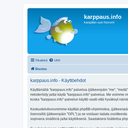
karppaus.info
karppilan uusi foorumi
Pikalinkit
UKK
Etusivu
karppaus.info - Käyttöehdot
Käyttämällä "karppaus.info" palvelua (jälkeenpäin "me", "meitä",
rekisteröidy ja/tai käytä "karppaus.info"-palvelua. Me voimm
koska "karppaus.info"-palvelun käyttö vaatii että hyväksyt nämä 
Keskustelufoorumimme käyttää phpBB-ohjelmistoa, (jälkeenpäin 
lisenssillä (jälkeenpäin "GPL") ja se voidaan ladata osoitteesta
sopivana sisältönä ja/tai käytöksenä. Saadaksesi lisätietoa php