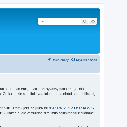
Etsi
Tarkennettu haku
Rekisteröidy
Kirjaudu sisään
an seuraavia ehtoja. Mikäli et hyväksy näitä ehtoja, älä
 On kuitenkin suositeltavaa lukea nämä ehdot säännöllisesti,
pBB Tiimit"), joka on julkaistu "
General Public License v2
" -
BB Limited ei ole vastuussa siitä, mitä sallimme tai kiellämme