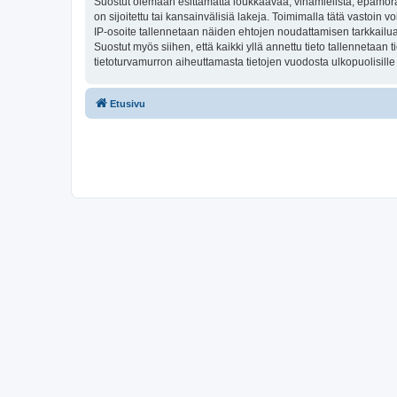
Suostut olemaan esittämättä loukkaavaa, vihamielistä, epämoraa
on sijoitettu tai kansainvälisiä lakeja. Toimimalla tätä vastoin v
IP-osoite tallennetaan näiden ehtojen noudattamisen tarkkailua 
Suostut myös siihen, että kaikki yllä annettu tieto tallennetaa
tietoturvamurron aiheuttamasta tietojen vuodosta ulkopuolisille 
Etusivu