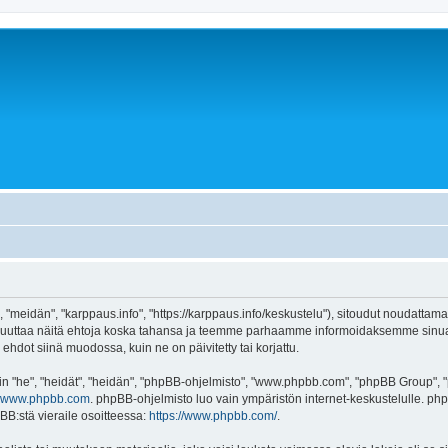
 "meidän", "karppaus.info", "https://karppaus.info/keskustelu"), sitoudut noudattama
e muuttaa näitä ehtoja koska tahansa ja teemme parhaamme informoidaksemme sinua.
ehdot siinä muodossa, kuin ne on päivitetty tai korjattu.
"he", "heidät", "heidän", "phpBB-ohjelmisto", "www.phpbb.com", "phpBB Group", "ph
www.phpbb.com
. phpBB-ohjelmisto luo vain ympäristön internet-keskustelulle. php
BB:stä vieraile osoitteessa:
https://www.phpbb.com/
.