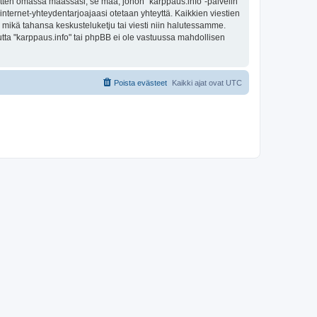
sitten omassa maassasi, se maa, johon "karppaus.info"-palvelin
sa internet-yhteydentarjoajaasi otetaan yhteyttä. Kaikkien viestien
a mikä tahansa keskusteluketju tai viesti niin halutessamme.
mutta "karppaus.info" tai phpBB ei ole vastuussa mahdollisen
Poista evästeet
Kaikki ajat ovat
UTC