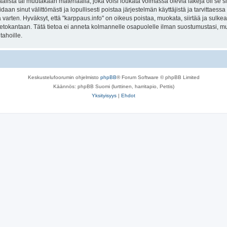
lista tai muutakaan materiaalia, joka voisi loukata voimassa olevia lakeja oli se 
oidaan sinut välittömästi ja lopullisesti poistaa järjestelmän käyttäjistä ja tarvittaes
varten. Hyväksyt, että "karppaus.info" on oikeus poistaa, muokata, siirtää ja sulke
n tietokantaan. Tätä tietoa ei anneta kolmannelle osapuolelle ilman suostumustasi, 
tahoille.
Keskustelufoorumin ohjelmisto
phpBB
® Forum Software © phpBB Limited
Käännös: phpBB Suomi (lurttinen, harritapio, Pettis)
Yksityisyys
|
Ehdot