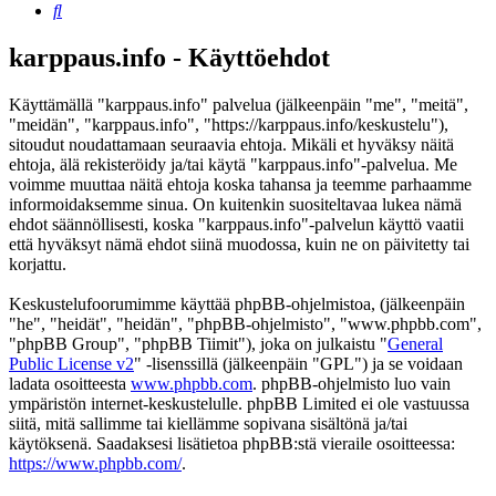
Etsi
karppaus.info - Käyttöehdot
Käyttämällä "karppaus.info" palvelua (jälkeenpäin "me", "meitä",
"meidän", "karppaus.info", "https://karppaus.info/keskustelu"),
sitoudut noudattamaan seuraavia ehtoja. Mikäli et hyväksy näitä
ehtoja, älä rekisteröidy ja/tai käytä "karppaus.info"-palvelua. Me
voimme muuttaa näitä ehtoja koska tahansa ja teemme parhaamme
informoidaksemme sinua. On kuitenkin suositeltavaa lukea nämä
ehdot säännöllisesti, koska "karppaus.info"-palvelun käyttö vaatii
että hyväksyt nämä ehdot siinä muodossa, kuin ne on päivitetty tai
korjattu.
Keskustelufoorumimme käyttää phpBB-ohjelmistoa, (jälkeenpäin
"he", "heidät", "heidän", "phpBB-ohjelmisto", "www.phpbb.com",
"phpBB Group", "phpBB Tiimit"), joka on julkaistu "
General
Public License v2
" -lisenssillä (jälkeenpäin "GPL") ja se voidaan
ladata osoitteesta
www.phpbb.com
. phpBB-ohjelmisto luo vain
ympäristön internet-keskustelulle. phpBB Limited ei ole vastuussa
siitä, mitä sallimme tai kiellämme sopivana sisältönä ja/tai
käytöksenä. Saadaksesi lisätietoa phpBB:stä vieraile osoitteessa:
https://www.phpbb.com/
.