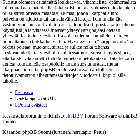
Suostut olemaan esittämättä loukkaavaa, vihamielistä, epämoraalista
tai muutakaan materiaalia, joka voisi loukata voimassa olevia lakeja
oli se sitten omassa maassasi, se maa, johon "karppaus.info"-
palvelin on sijoitettu tai kansainvälisiä lakeja. Toimimalla tätä
vastoin voidaan sinut välittömästi ja lopullisesti poistaa järjestelmän
käyttäjistä ja tarvittaessa internet-yhteydentarjoajaasi otetaan
yhteyttä. Kaikkien viestien IP-osoite tallennetaan näiden ehtojen
noudattamisen tarkkailua varten. Hyväksyt, että "karppaus.info" on
oikeus poistaa, muokata, siirtää ja sulkea mikä tahansa
keskusteluketju tai viesti niin halutessamme. Suostut myös siihen,
että kaikki yllä annettu tieto tallennetaan tietokantaan. Tätä tietoa ei
anneta kolmannelle osapuolelle ilman suostumustasi, mutta
"karppaus.info" tai phpBB ei ole vastuussa mahdollisen
tietoturvamurron aiheuttamasta tietojen vuodosta ulkopuolisille
tahoille.
Etusivu
Kaikki ajat ovat
UTC
Poista evästeet
Keskustelufoorumin ohjelmisto
phpBB
® Forum Software © phpBB
Limited
Käännös: phpBB Suomi (lurttinen, harritapio, Pettis)