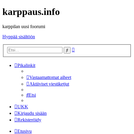
karppaus.info
karppilan uusi foorumi
Hyppää sisältöön
Tarkennettu
Etsi
haku
Pikalinkit
Vastaamattomat aiheet
Aktiiviset viestiketjut
Etsi
UKK
Kirjaudu sisään
Rekisteröidy
Etusivu