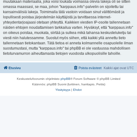
muutakaan materiaalia, joka voisi loukata voimassa olevia lakeja oli se sitten
omassa maassasi, se maa, johon "karppaus.info"-palvelin on sijoitettu tai
kansainvälisiä lakeja. Toimimalla tätä vastoin voidaan sinut välittömästi ja
lopullisesti poistaa järjestelmän käyttäjistä ja tarvittaessa internet-
yhteydentarjoajaasi otetaan yhteyttä. Kaikkien viestien IP-osoite tallennetaan
näiden ehtojen noudattamisen tarkkailua varten. Hyväksyt, että "karppaus.info"
on oikeus poistaa, muokata, siirtää ja sulkea mikä tahansa keskusteluketju tai
viesti niin halutessamme. Suostut myös siihen, että kaikki yllä annettu tieto
tallennetaan tietokantaan. Tätä tietoa ei anneta kolmannelle osapuolelle ilman
suostumustasi, mutta "karppaus.info" tai phpBB ei ole vastuussa mahdollisen
tietoturvamurron aiheuttamasta tietojen vuodosta ulkopuolisille tahoille.
Etusivu
Poista evästeet
Kaikki ajat ovat
UTC
Keskustelufoorumin ohjelmisto
phpBB
® Forum Software © phpBB Limited
Käännös: phpBB Suomi (lurttinen, harritapio, Pettis)
Yksityisyys
|
Ehdot