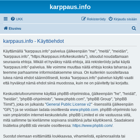
karppaus.info
UKK
Rekisteröidy
Kirjaudu sisään
E
Etusivu
t
karppaus.info - Käyttöehdot
s
i
Käyttämällä "karppaus.info" palvelua (jälkeenpäin "me", "meitä", "meidän",
"karppaus.info", "https://karppaus.info/keskustelu"), sitoudut noudattamaan
seuraavia ehtoja. Mikäli et hyväksy näitä ehtoja, älä rekisteröidy ja/tai käytä
"karppaus.info"-palvelua. Me voimme muuttaa näitä ehtoja koska tahansa ja
teemme parhaamme informoidaksemme sinua. On kuitenkin suositeltavaa
lukea nämä ehdot säännöllisesti, koska "karppaus.info"-palvelun käyttö vaatii
että hyväksyt nämä ehdot siinä muodossa, kuin ne on päivitetty tai korjattu.
Keskustelufoorumimme käyttää phpBB-ohjelmistoa, (jälkeenpäin "he", "heidät",
"heidän", "phpBB-ohjelmisto", "www.phpbb.com", "phpBB Group", "phpBB
Tiimit"), joka on julkaistu "
General Public License v2
" -lisenssillä (jälkeenpäin
"GPL") ja se voidaan ladata osoitteesta
www.phpbb.com
. phpBB-ohjelmisto luo
vain ympäristön internet-keskustelulle. phpBB Limited ei ole vastuussa siitä,
mitä sallimme tai kiellämme sopivana sisältönä ja/tai käytöksenä. Saadaksesi
lisätietoa phpBB:stä vieraile osoitteessa:
https://www.phpbb.com/
.
Suostut olemaan esittämättä loukkaavaa, vihamielistä, epämoraalista tai