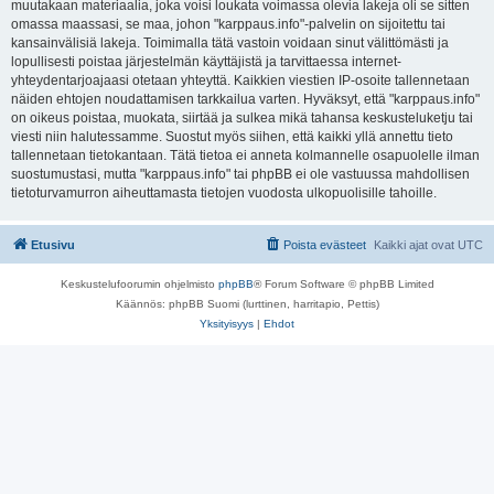
muutakaan materiaalia, joka voisi loukata voimassa olevia lakeja oli se sitten
omassa maassasi, se maa, johon "karppaus.info"-palvelin on sijoitettu tai
kansainvälisiä lakeja. Toimimalla tätä vastoin voidaan sinut välittömästi ja
lopullisesti poistaa järjestelmän käyttäjistä ja tarvittaessa internet-
yhteydentarjoajaasi otetaan yhteyttä. Kaikkien viestien IP-osoite tallennetaan
näiden ehtojen noudattamisen tarkkailua varten. Hyväksyt, että "karppaus.info"
on oikeus poistaa, muokata, siirtää ja sulkea mikä tahansa keskusteluketju tai
viesti niin halutessamme. Suostut myös siihen, että kaikki yllä annettu tieto
tallennetaan tietokantaan. Tätä tietoa ei anneta kolmannelle osapuolelle ilman
suostumustasi, mutta "karppaus.info" tai phpBB ei ole vastuussa mahdollisen
tietoturvamurron aiheuttamasta tietojen vuodosta ulkopuolisille tahoille.
Etusivu
Poista evästeet
Kaikki ajat ovat
UTC
Keskustelufoorumin ohjelmisto
phpBB
® Forum Software © phpBB Limited
Käännös: phpBB Suomi (lurttinen, harritapio, Pettis)
Yksityisyys
|
Ehdot