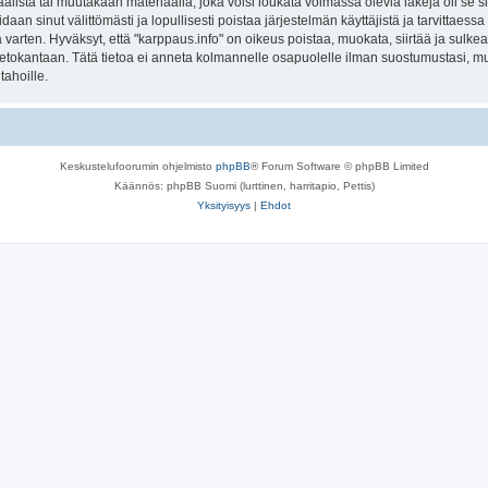
lista tai muutakaan materiaalia, joka voisi loukata voimassa olevia lakeja oli se 
oidaan sinut välittömästi ja lopullisesti poistaa järjestelmän käyttäjistä ja tarvittaes
varten. Hyväksyt, että "karppaus.info" on oikeus poistaa, muokata, siirtää ja sulke
n tietokantaan. Tätä tietoa ei anneta kolmannelle osapuolelle ilman suostumustasi, 
tahoille.
Keskustelufoorumin ohjelmisto
phpBB
® Forum Software © phpBB Limited
Käännös: phpBB Suomi (lurttinen, harritapio, Pettis)
Yksityisyys
|
Ehdot