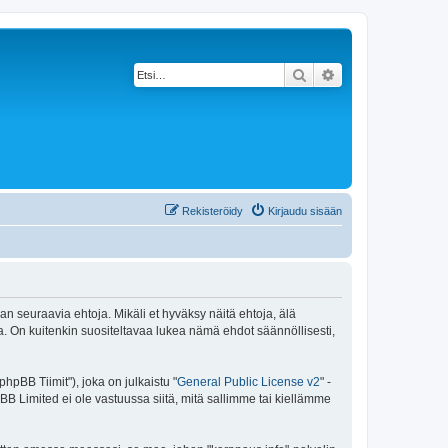
Etsi
Tarkennettu haku
Rekisteröidy
Kirjaudu sisään
an seuraavia ehtoja. Mikäli et hyväksy näitä ehtoja, älä
 On kuitenkin suositeltavaa lukea nämä ehdot säännöllisesti,
pBB Tiimit"), joka on julkaistu "
General Public License v2
" -
BB Limited ei ole vastuussa siitä, mitä sallimme tai kiellämme