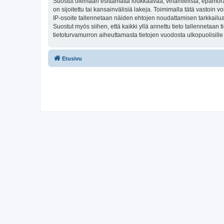
Suostut olemaan esittämättä loukkaavaa, vihamielistä, epämoraa
on sijoitettu tai kansainvälisiä lakeja. Toimimalla tätä vastoin v
IP-osoite tallennetaan näiden ehtojen noudattamisen tarkkailua 
Suostut myös siihen, että kaikki yllä annettu tieto tallennetaa
tietoturvamurron aiheuttamasta tietojen vuodosta ulkopuolisille 
Etusivu