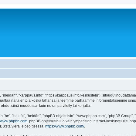
 "meidän", "karppaus.info", "https://karppaus.info/keskustelu"), sitoudut noudattama
e muuttaa näitä ehtoja koska tahansa ja teemme parhaamme informoidaksemme sinua.
ehdot siinä muodossa, kuin ne on päivitetty tai korjattu.
"he", "heidät", "heidän", "phpBB-ohjelmisto", "www.phpbb.com", "phpBB Group", "ph
www.phpbb.com
. phpBB-ohjelmisto luo vain ympäristön internet-keskustelulle. php
BB:stä vieraile osoitteessa:
https://www.phpbb.com/
.