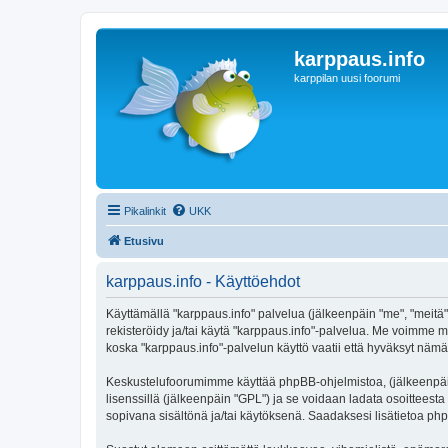
karppaus.info
karppilan uusi foorumi
Pikalinkit
UKK
Etusivu
karppaus.info - Käyttöehdot
Käyttämällä "karppaus.info" palvelua (jälkeenpäin "me", "meitä",
rekisteröidy ja/tai käytä "karppaus.info"-palvelua. Me voimm
koska "karppaus.info"-palvelun käyttö vaatii että hyväksyt nämä 
Keskustelufoorumimme käyttää phpBB-ohjelmistoa, (jälkeenpäin 
lisenssillä (jälkeenpäin "GPL") ja se voidaan ladata osoitteesta
sopivana sisältönä ja/tai käytöksenä. Saadaksesi lisätietoa php