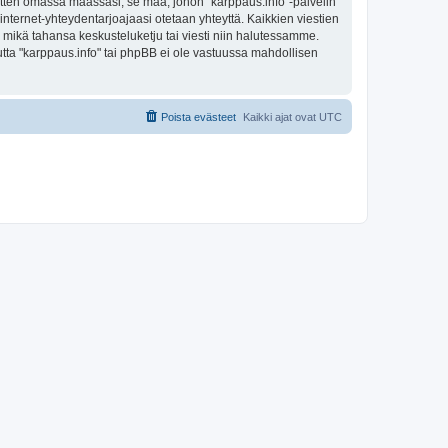
sitten omassa maassasi, se maa, johon "karppaus.info"-palvelin
sa internet-yhteydentarjoajaasi otetaan yhteyttä. Kaikkien viestien
a mikä tahansa keskusteluketju tai viesti niin halutessamme.
mutta "karppaus.info" tai phpBB ei ole vastuussa mahdollisen
Poista evästeet
Kaikki ajat ovat
UTC