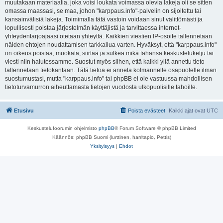
muutakaan materiaalia, joka voisi loukata voimassa olevia lakeja oli se sitten
omassa maassasi, se maa, johon "karppaus.info"-palvelin on sijoitettu tai
kansainvälisiä lakeja. Toimimalla tätä vastoin voidaan sinut välittömästi ja
lopullisesti poistaa järjestelmän käyttäjistä ja tarvittaessa internet-
yhteydentarjoajaasi otetaan yhteyttä. Kaikkien viestien IP-osoite tallennetaan
näiden ehtojen noudattamisen tarkkailua varten. Hyväksyt, että "karppaus.info"
on oikeus poistaa, muokata, siirtää ja sulkea mikä tahansa keskusteluketju tai
viesti niin halutessamme. Suostut myös siihen, että kaikki yllä annettu tieto
tallennetaan tietokantaan. Tätä tietoa ei anneta kolmannelle osapuolelle ilman
suostumustasi, mutta "karppaus.info" tai phpBB ei ole vastuussa mahdollisen
tietoturvamurron aiheuttamasta tietojen vuodosta ulkopuolisille tahoille.
Etusivu
Poista evästeet
Kaikki ajat ovat
UTC
Keskustelufoorumin ohjelmisto
phpBB
® Forum Software © phpBB Limited
Käännös: phpBB Suomi (lurttinen, harritapio, Pettis)
Yksityisyys
|
Ehdot