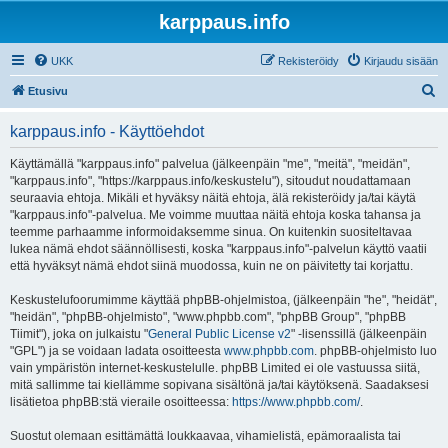
karppaus.info
UKK
Rekisteröidy
Kirjaudu sisään
E
Etusivu
t
karppaus.info - Käyttöehdot
s
i
Käyttämällä "karppaus.info" palvelua (jälkeenpäin "me", "meitä", "meidän",
"karppaus.info", "https://karppaus.info/keskustelu"), sitoudut noudattamaan
seuraavia ehtoja. Mikäli et hyväksy näitä ehtoja, älä rekisteröidy ja/tai käytä
"karppaus.info"-palvelua. Me voimme muuttaa näitä ehtoja koska tahansa ja
teemme parhaamme informoidaksemme sinua. On kuitenkin suositeltavaa
lukea nämä ehdot säännöllisesti, koska "karppaus.info"-palvelun käyttö vaatii
että hyväksyt nämä ehdot siinä muodossa, kuin ne on päivitetty tai korjattu.
Keskustelufoorumimme käyttää phpBB-ohjelmistoa, (jälkeenpäin "he", "heidät",
"heidän", "phpBB-ohjelmisto", "www.phpbb.com", "phpBB Group", "phpBB
Tiimit"), joka on julkaistu "
General Public License v2
" -lisenssillä (jälkeenpäin
"GPL") ja se voidaan ladata osoitteesta
www.phpbb.com
. phpBB-ohjelmisto luo
vain ympäristön internet-keskustelulle. phpBB Limited ei ole vastuussa siitä,
mitä sallimme tai kiellämme sopivana sisältönä ja/tai käytöksenä. Saadaksesi
lisätietoa phpBB:stä vieraile osoitteessa:
https://www.phpbb.com/
.
Suostut olemaan esittämättä loukkaavaa, vihamielistä, epämoraalista tai