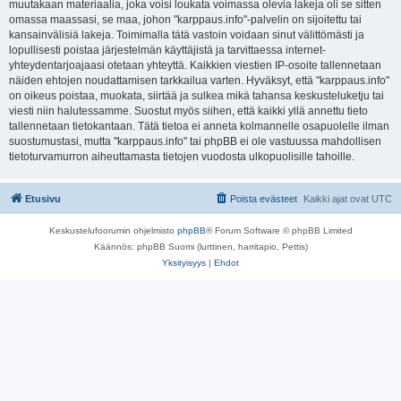
muutakaan materiaalia, joka voisi loukata voimassa olevia lakeja oli se sitten
omassa maassasi, se maa, johon "karppaus.info"-palvelin on sijoitettu tai
kansainvälisiä lakeja. Toimimalla tätä vastoin voidaan sinut välittömästi ja
lopullisesti poistaa järjestelmän käyttäjistä ja tarvittaessa internet-
yhteydentarjoajaasi otetaan yhteyttä. Kaikkien viestien IP-osoite tallennetaan
näiden ehtojen noudattamisen tarkkailua varten. Hyväksyt, että "karppaus.info"
on oikeus poistaa, muokata, siirtää ja sulkea mikä tahansa keskusteluketju tai
viesti niin halutessamme. Suostut myös siihen, että kaikki yllä annettu tieto
tallennetaan tietokantaan. Tätä tietoa ei anneta kolmannelle osapuolelle ilman
suostumustasi, mutta "karppaus.info" tai phpBB ei ole vastuussa mahdollisen
tietoturvamurron aiheuttamasta tietojen vuodosta ulkopuolisille tahoille.
Etusivu
Poista evästeet
Kaikki ajat ovat
UTC
Keskustelufoorumin ohjelmisto
phpBB
® Forum Software © phpBB Limited
Käännös: phpBB Suomi (lurttinen, harritapio, Pettis)
Yksityisyys
|
Ehdot