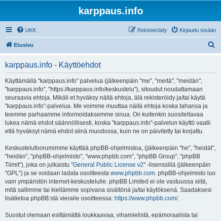
karppaus.info
UKK
Rekisteröidy
Kirjaudu sisään
E
Etusivu
t
karppaus.info - Käyttöehdot
s
i
Käyttämällä "karppaus.info" palvelua (jälkeenpäin "me", "meitä", "meidän",
"karppaus.info", "https://karppaus.info/keskustelu"), sitoudut noudattamaan
seuraavia ehtoja. Mikäli et hyväksy näitä ehtoja, älä rekisteröidy ja/tai käytä
"karppaus.info"-palvelua. Me voimme muuttaa näitä ehtoja koska tahansa ja
teemme parhaamme informoidaksemme sinua. On kuitenkin suositeltavaa
lukea nämä ehdot säännöllisesti, koska "karppaus.info"-palvelun käyttö vaatii
että hyväksyt nämä ehdot siinä muodossa, kuin ne on päivitetty tai korjattu.
Keskustelufoorumimme käyttää phpBB-ohjelmistoa, (jälkeenpäin "he", "heidät",
"heidän", "phpBB-ohjelmisto", "www.phpbb.com", "phpBB Group", "phpBB
Tiimit"), joka on julkaistu "
General Public License v2
" -lisenssillä (jälkeenpäin
"GPL") ja se voidaan ladata osoitteesta
www.phpbb.com
. phpBB-ohjelmisto luo
vain ympäristön internet-keskustelulle. phpBB Limited ei ole vastuussa siitä,
mitä sallimme tai kiellämme sopivana sisältönä ja/tai käytöksenä. Saadaksesi
lisätietoa phpBB:stä vieraile osoitteessa:
https://www.phpbb.com/
.
Suostut olemaan esittämättä loukkaavaa, vihamielistä, epämoraalista tai