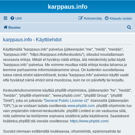
karppaus.info
UKK
Rekisteröidy
Kirjaudu sisään
E
Etusivu
t
karppaus.info - Käyttöehdot
s
i
Käyttämällä "karppaus.info" palvelua (jälkeenpäin "me", "meitä", "meidän",
"karppaus.info", "https://karppaus.info/keskustelu"), sitoudut noudattamaan
seuraavia ehtoja. Mikäli et hyväksy näitä ehtoja, älä rekisteröidy ja/tai käytä
"karppaus.info"-palvelua. Me voimme muuttaa näitä ehtoja koska tahansa ja
teemme parhaamme informoidaksemme sinua. On kuitenkin suositeltavaa
lukea nämä ehdot säännöllisesti, koska "karppaus.info"-palvelun käyttö vaatii
että hyväksyt nämä ehdot siinä muodossa, kuin ne on päivitetty tai korjattu.
Keskustelufoorumimme käyttää phpBB-ohjelmistoa, (jälkeenpäin "he", "heidät",
"heidän", "phpBB-ohjelmisto", "www.phpbb.com", "phpBB Group", "phpBB
Tiimit"), joka on julkaistu "
General Public License v2
" -lisenssillä (jälkeenpäin
"GPL") ja se voidaan ladata osoitteesta
www.phpbb.com
. phpBB-ohjelmisto luo
vain ympäristön internet-keskustelulle. phpBB Limited ei ole vastuussa siitä,
mitä sallimme tai kiellämme sopivana sisältönä ja/tai käytöksenä. Saadaksesi
lisätietoa phpBB:stä vieraile osoitteessa:
https://www.phpbb.com/
.
Suostut olemaan esittämättä loukkaavaa, vihamielistä, epämoraalista tai