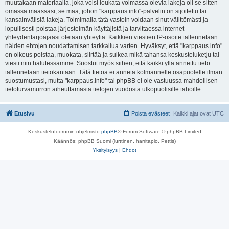
muutakaan materiaalia, joka voisi loukata voimassa olevia lakeja oli se sitten
omassa maassasi, se maa, johon "karppaus.info"-palvelin on sijoitettu tai
kansainvälisiä lakeja. Toimimalla tätä vastoin voidaan sinut välittömästi ja
lopullisesti poistaa järjestelmän käyttäjistä ja tarvittaessa internet-
yhteydentarjoajaasi otetaan yhteyttä. Kaikkien viestien IP-osoite tallennetaan
näiden ehtojen noudattamisen tarkkailua varten. Hyväksyt, että "karppaus.info"
on oikeus poistaa, muokata, siirtää ja sulkea mikä tahansa keskusteluketju tai
viesti niin halutessamme. Suostut myös siihen, että kaikki yllä annettu tieto
tallennetaan tietokantaan. Tätä tietoa ei anneta kolmannelle osapuolelle ilman
suostumustasi, mutta "karppaus.info" tai phpBB ei ole vastuussa mahdollisen
tietoturvamurron aiheuttamasta tietojen vuodosta ulkopuolisille tahoille.
Etusivu
Poista evästeet
Kaikki ajat ovat
UTC
Keskustelufoorumin ohjelmisto
phpBB
® Forum Software © phpBB Limited
Käännös: phpBB Suomi (lurttinen, harritapio, Pettis)
Yksityisyys
|
Ehdot