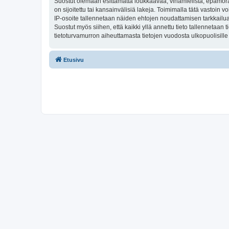
Suostut olemaan esittämättä loukkaavaa, vihamielistä, epämoraa
on sijoitettu tai kansainvälisiä lakeja. Toimimalla tätä vastoin v
IP-osoite tallennetaan näiden ehtojen noudattamisen tarkkailua 
Suostut myös siihen, että kaikki yllä annettu tieto tallennetaa
tietoturvamurron aiheuttamasta tietojen vuodosta ulkopuolisille 
Etusivu