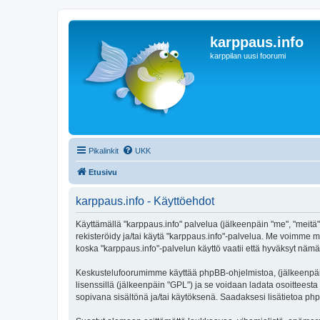
karppaus.info
karppilan uusi foorumi
Pikalinkit
UKK
Etusivu
karppaus.info - Käyttöehdot
Käyttämällä "karppaus.info" palvelua (jälkeenpäin "me", "meitä",
rekisteröidy ja/tai käytä "karppaus.info"-palvelua. Me voimm
koska "karppaus.info"-palvelun käyttö vaatii että hyväksyt nämä 
Keskustelufoorumimme käyttää phpBB-ohjelmistoa, (jälkeenpäin 
lisenssillä (jälkeenpäin "GPL") ja se voidaan ladata osoitteesta
sopivana sisältönä ja/tai käytöksenä. Saadaksesi lisätietoa php