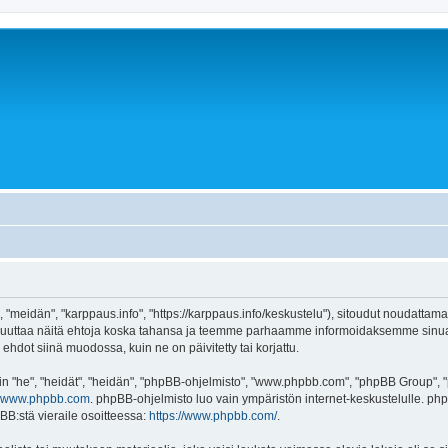
 "meidän", "karppaus.info", "https://karppaus.info/keskustelu"), sitoudut noudattama
e muuttaa näitä ehtoja koska tahansa ja teemme parhaamme informoidaksemme sinua.
ehdot siinä muodossa, kuin ne on päivitetty tai korjattu.
"he", "heidät", "heidän", "phpBB-ohjelmisto", "www.phpbb.com", "phpBB Group", "ph
www.phpbb.com
. phpBB-ohjelmisto luo vain ympäristön internet-keskustelulle. php
BB:stä vieraile osoitteessa:
https://www.phpbb.com/
.