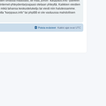
sitten omassa maassasi, se maa, johon "karppaus.info"-palvelin
sa internet-yhteydentarjoajaasi otetaan yhteyttä. Kaikkien viestien
a mikä tahansa keskusteluketju tai viesti niin halutessamme.
mutta "karppaus.info" tai phpBB ei ole vastuussa mahdollisen
Poista evästeet
Kaikki ajat ovat
UTC