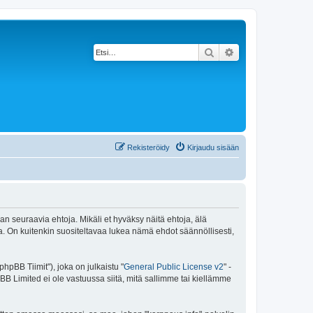
Etsi
Tarkennettu haku
Rekisteröidy
Kirjaudu sisään
an seuraavia ehtoja. Mikäli et hyväksy näitä ehtoja, älä
 On kuitenkin suositeltavaa lukea nämä ehdot säännöllisesti,
pBB Tiimit"), joka on julkaistu "
General Public License v2
" -
BB Limited ei ole vastuussa siitä, mitä sallimme tai kiellämme