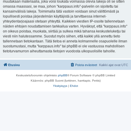
muutakaan materiaalia, joka voisi loukata voimassa olevia lakeja oli se sitten
omassa maassasi, se maa, johon "karppaus.info"-palvelin on sijoitettu tai
kansainvälisiä lakeja. Toimimalla tätä vastoin voidaan sinut välittömästi ja
lopullisesti poistaa järjestelmän käyttäjistä ja tarvittaessa internet-
yhteydentarjoajaasi otetaan yhteyttä. Kaikkien viestien IP-osoite tallennetaan
näiden ehtojen noudattamisen tarkkailua varten. Hyväksyt, että "karppaus.info"
on oikeus poistaa, muokata, siirtää ja sulkea mikä tahansa keskusteluketju tai
viesti niin halutessamme. Suostut myös siihen, että kaikki yllä annettu tieto
tallennetaan tietokantaan. Tätä tietoa ei anneta kolmannelle osapuolelle ilman
suostumustasi, mutta "karppaus.info" tai phpBB ei ole vastuussa mahdollisen
tietoturvamurron aiheuttamasta tietojen vuodosta ulkopuolisille tahoille.
Etusivu
Poista evästeet
Kaikki ajat ovat
UTC
Keskustelufoorumin ohjelmisto
phpBB
® Forum Software © phpBB Limited
Käännös: phpBB Suomi (lurttinen, harritapio, Pettis)
Yksityisyys
|
Ehdot