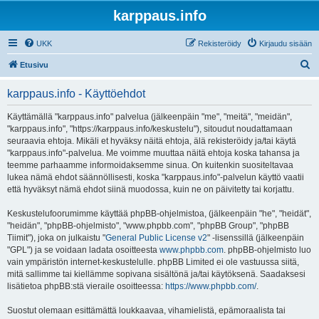
karppaus.info
UKK
Rekisteröidy
Kirjaudu sisään
E
Etusivu
t
karppaus.info - Käyttöehdot
s
i
Käyttämällä "karppaus.info" palvelua (jälkeenpäin "me", "meitä", "meidän",
"karppaus.info", "https://karppaus.info/keskustelu"), sitoudut noudattamaan
seuraavia ehtoja. Mikäli et hyväksy näitä ehtoja, älä rekisteröidy ja/tai käytä
"karppaus.info"-palvelua. Me voimme muuttaa näitä ehtoja koska tahansa ja
teemme parhaamme informoidaksemme sinua. On kuitenkin suositeltavaa
lukea nämä ehdot säännöllisesti, koska "karppaus.info"-palvelun käyttö vaatii
että hyväksyt nämä ehdot siinä muodossa, kuin ne on päivitetty tai korjattu.
Keskustelufoorumimme käyttää phpBB-ohjelmistoa, (jälkeenpäin "he", "heidät",
"heidän", "phpBB-ohjelmisto", "www.phpbb.com", "phpBB Group", "phpBB
Tiimit"), joka on julkaistu "
General Public License v2
" -lisenssillä (jälkeenpäin
"GPL") ja se voidaan ladata osoitteesta
www.phpbb.com
. phpBB-ohjelmisto luo
vain ympäristön internet-keskustelulle. phpBB Limited ei ole vastuussa siitä,
mitä sallimme tai kiellämme sopivana sisältönä ja/tai käytöksenä. Saadaksesi
lisätietoa phpBB:stä vieraile osoitteessa:
https://www.phpbb.com/
.
Suostut olemaan esittämättä loukkaavaa, vihamielistä, epämoraalista tai