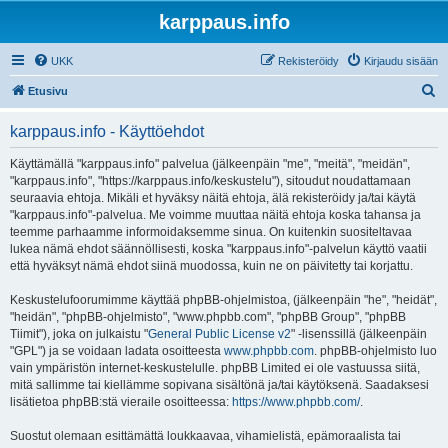
karppaus.info
UKK
Rekisteröidy
Kirjaudu sisään
E
Etusivu
t
karppaus.info - Käyttöehdot
s
i
Käyttämällä "karppaus.info" palvelua (jälkeenpäin "me", "meitä", "meidän",
"karppaus.info", "https://karppaus.info/keskustelu"), sitoudut noudattamaan
seuraavia ehtoja. Mikäli et hyväksy näitä ehtoja, älä rekisteröidy ja/tai käytä
"karppaus.info"-palvelua. Me voimme muuttaa näitä ehtoja koska tahansa ja
teemme parhaamme informoidaksemme sinua. On kuitenkin suositeltavaa
lukea nämä ehdot säännöllisesti, koska "karppaus.info"-palvelun käyttö vaatii
että hyväksyt nämä ehdot siinä muodossa, kuin ne on päivitetty tai korjattu.
Keskustelufoorumimme käyttää phpBB-ohjelmistoa, (jälkeenpäin "he", "heidät",
"heidän", "phpBB-ohjelmisto", "www.phpbb.com", "phpBB Group", "phpBB
Tiimit"), joka on julkaistu "
General Public License v2
" -lisenssillä (jälkeenpäin
"GPL") ja se voidaan ladata osoitteesta
www.phpbb.com
. phpBB-ohjelmisto luo
vain ympäristön internet-keskustelulle. phpBB Limited ei ole vastuussa siitä,
mitä sallimme tai kiellämme sopivana sisältönä ja/tai käytöksenä. Saadaksesi
lisätietoa phpBB:stä vieraile osoitteessa:
https://www.phpbb.com/
.
Suostut olemaan esittämättä loukkaavaa, vihamielistä, epämoraalista tai