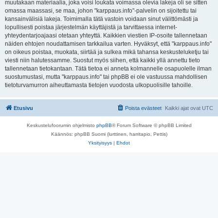
muutakaan materiaalia, joka voisi loukata voimassa olevia lakeja oli se sitten
omassa maassasi, se maa, johon "karppaus.info"-palvelin on sijoitettu tai
kansainvälisiä lakeja. Toimimalla tätä vastoin voidaan sinut välittömästi ja
lopullisesti poistaa järjestelmän käyttäjistä ja tarvittaessa internet-
yhteydentarjoajaasi otetaan yhteyttä. Kaikkien viestien IP-osoite tallennetaan
näiden ehtojen noudattamisen tarkkailua varten. Hyväksyt, että "karppaus.info"
on oikeus poistaa, muokata, siirtää ja sulkea mikä tahansa keskusteluketju tai
viesti niin halutessamme. Suostut myös siihen, että kaikki yllä annettu tieto
tallennetaan tietokantaan. Tätä tietoa ei anneta kolmannelle osapuolelle ilman
suostumustasi, mutta "karppaus.info" tai phpBB ei ole vastuussa mahdollisen
tietoturvamurron aiheuttamasta tietojen vuodosta ulkopuolisille tahoille.
Etusivu
Poista evästeet
Kaikki ajat ovat
UTC
Keskustelufoorumin ohjelmisto
phpBB
® Forum Software © phpBB Limited
Käännös: phpBB Suomi (lurttinen, harritapio, Pettis)
Yksityisyys
|
Ehdot