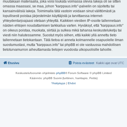
muutakaan materiaalia, joka voisi loukata voimassa olevia lakeja oli se sitten
omassa maassasi, se maa, johon "karppaus.info"-palvelin on sijoitettu tai
kansainvälisiä lakeja. Toimimalla tätä vastoin voidaan sinut välittömästi ja
lopullisesti poistaa järjestelmän käyttäjistä ja tarvittaessa internet-
yhteydentarjoajaasi otetaan yhteyttä. Kaikkien viestien IP-osoite tallennetaan
näiden ehtojen noudattamisen tarkkailua varten. Hyväksyt, että "karppaus.info"
on oikeus poistaa, muokata, siirtää ja sulkea mikä tahansa keskusteluketju tai
viesti niin halutessamme. Suostut myös siihen, että kaikki yllä annettu tieto
tallennetaan tietokantaan. Tätä tietoa ei anneta kolmannelle osapuolelle ilman
suostumustasi, mutta "karppaus.info" tai phpBB ei ole vastuussa mahdollisen
tietoturvamurron aiheuttamasta tietojen vuodosta ulkopuolisille tahoille.
Etusivu
Poista evästeet
Kaikki ajat ovat
UTC
Keskustelufoorumin ohjelmisto
phpBB
® Forum Software © phpBB Limited
Käännös: phpBB Suomi (lurttinen, harritapio, Pettis)
Yksityisyys
|
Ehdot