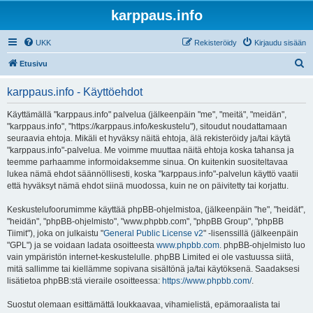
karppaus.info
UKK
Rekisteröidy
Kirjaudu sisään
E
Etusivu
t
karppaus.info - Käyttöehdot
s
i
Käyttämällä "karppaus.info" palvelua (jälkeenpäin "me", "meitä", "meidän",
"karppaus.info", "https://karppaus.info/keskustelu"), sitoudut noudattamaan
seuraavia ehtoja. Mikäli et hyväksy näitä ehtoja, älä rekisteröidy ja/tai käytä
"karppaus.info"-palvelua. Me voimme muuttaa näitä ehtoja koska tahansa ja
teemme parhaamme informoidaksemme sinua. On kuitenkin suositeltavaa
lukea nämä ehdot säännöllisesti, koska "karppaus.info"-palvelun käyttö vaatii
että hyväksyt nämä ehdot siinä muodossa, kuin ne on päivitetty tai korjattu.
Keskustelufoorumimme käyttää phpBB-ohjelmistoa, (jälkeenpäin "he", "heidät",
"heidän", "phpBB-ohjelmisto", "www.phpbb.com", "phpBB Group", "phpBB
Tiimit"), joka on julkaistu "
General Public License v2
" -lisenssillä (jälkeenpäin
"GPL") ja se voidaan ladata osoitteesta
www.phpbb.com
. phpBB-ohjelmisto luo
vain ympäristön internet-keskustelulle. phpBB Limited ei ole vastuussa siitä,
mitä sallimme tai kiellämme sopivana sisältönä ja/tai käytöksenä. Saadaksesi
lisätietoa phpBB:stä vieraile osoitteessa:
https://www.phpbb.com/
.
Suostut olemaan esittämättä loukkaavaa, vihamielistä, epämoraalista tai