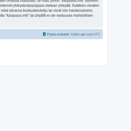
sitten omassa maassasi, se maa, johon "karppaus.info"-palvelin
sa internet-yhteydentarjoajaasi otetaan yhteyttä. Kaikkien viestien
a mikä tahansa keskusteluketju tai viesti niin halutessamme.
mutta "karppaus.info" tai phpBB ei ole vastuussa mahdollisen
Poista evästeet
Kaikki ajat ovat
UTC