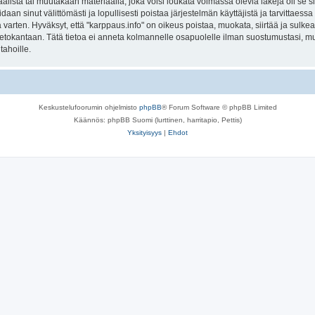
lista tai muutakaan materiaalia, joka voisi loukata voimassa olevia lakeja oli se 
oidaan sinut välittömästi ja lopullisesti poistaa järjestelmän käyttäjistä ja tarvittaes
varten. Hyväksyt, että "karppaus.info" on oikeus poistaa, muokata, siirtää ja sulke
n tietokantaan. Tätä tietoa ei anneta kolmannelle osapuolelle ilman suostumustasi, 
tahoille.
Keskustelufoorumin ohjelmisto
phpBB
® Forum Software © phpBB Limited
Käännös: phpBB Suomi (lurttinen, harritapio, Pettis)
Yksityisyys
|
Ehdot