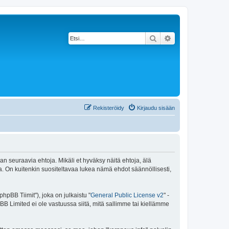
Etsi
Tarkennettu haku
Rekisteröidy
Kirjaudu sisään
an seuraavia ehtoja. Mikäli et hyväksy näitä ehtoja, älä
 On kuitenkin suositeltavaa lukea nämä ehdot säännöllisesti,
pBB Tiimit"), joka on julkaistu "
General Public License v2
" -
BB Limited ei ole vastuussa siitä, mitä sallimme tai kiellämme