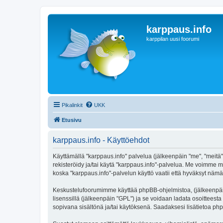
karppaus.info
karppilan uusi foorumi
Pikalinkit
UKK
Etusivu
karppaus.info - Käyttöehdot
Käyttämällä "karppaus.info" palvelua (jälkeenpäin "me", "meitä",
rekisteröidy ja/tai käytä "karppaus.info"-palvelua. Me voimm
koska "karppaus.info"-palvelun käyttö vaatii että hyväksyt nämä 
Keskustelufoorumimme käyttää phpBB-ohjelmistoa, (jälkeenpäin 
lisenssillä (jälkeenpäin "GPL") ja se voidaan ladata osoitteesta
sopivana sisältönä ja/tai käytöksenä. Saadaksesi lisätietoa php