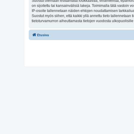
Suostut olemaan esittämättä loukkaavaa, vihamielistä, epämoraa
on sijoitettu tai kansainvälisiä lakeja. Toimimalla tätä vastoin v
IP-osoite tallennetaan näiden ehtojen noudattamisen tarkkailua 
Suostut myös siihen, että kaikki yllä annettu tieto tallennetaa
tietoturvamurron aiheuttamasta tietojen vuodosta ulkopuolisille 
Etusivu