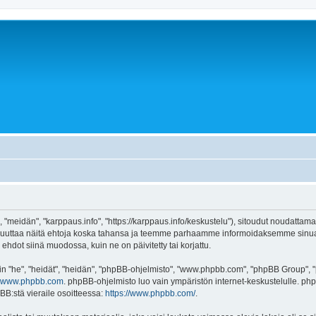
 "meidän", "karppaus.info", "https://karppaus.info/keskustelu"), sitoudut noudattama
e muuttaa näitä ehtoja koska tahansa ja teemme parhaamme informoidaksemme sinua.
ehdot siinä muodossa, kuin ne on päivitetty tai korjattu.
"he", "heidät", "heidän", "phpBB-ohjelmisto", "www.phpbb.com", "phpBB Group", "ph
www.phpbb.com
. phpBB-ohjelmisto luo vain ympäristön internet-keskustelulle. php
BB:stä vieraile osoitteessa:
https://www.phpbb.com/
.