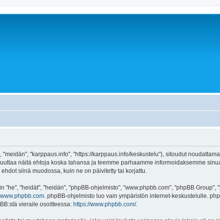
 "meidän", "karppaus.info", "https://karppaus.info/keskustelu"), sitoudut noudattama
e muuttaa näitä ehtoja koska tahansa ja teemme parhaamme informoidaksemme sinua.
ehdot siinä muodossa, kuin ne on päivitetty tai korjattu.
"he", "heidät", "heidän", "phpBB-ohjelmisto", "www.phpbb.com", "phpBB Group", "ph
www.phpbb.com
. phpBB-ohjelmisto luo vain ympäristön internet-keskustelulle. php
BB:stä vieraile osoitteessa:
https://www.phpbb.com/
.