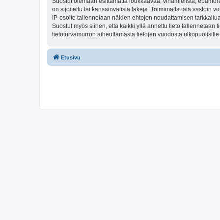
Suostut olemaan esittämättä loukkaavaa, vihamielistä, epämoraa
on sijoitettu tai kansainvälisiä lakeja. Toimimalla tätä vastoin v
IP-osoite tallennetaan näiden ehtojen noudattamisen tarkkailua 
Suostut myös siihen, että kaikki yllä annettu tieto tallennetaa
tietoturvamurron aiheuttamasta tietojen vuodosta ulkopuolisille 
Etusivu