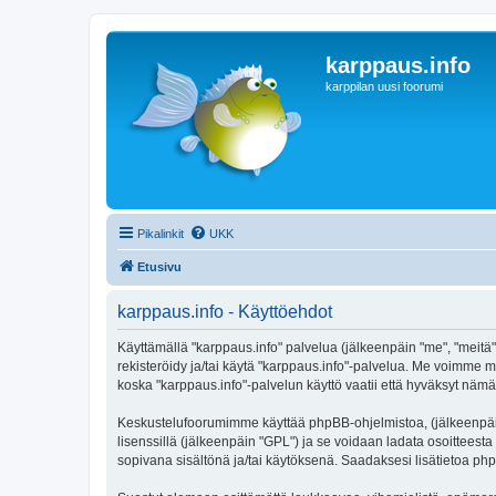
karppaus.info
karppilan uusi foorumi
Pikalinkit
UKK
Etusivu
karppaus.info - Käyttöehdot
Käyttämällä "karppaus.info" palvelua (jälkeenpäin "me", "meitä",
rekisteröidy ja/tai käytä "karppaus.info"-palvelua. Me voimm
koska "karppaus.info"-palvelun käyttö vaatii että hyväksyt nämä 
Keskustelufoorumimme käyttää phpBB-ohjelmistoa, (jälkeenpäin 
lisenssillä (jälkeenpäin "GPL") ja se voidaan ladata osoitteesta
sopivana sisältönä ja/tai käytöksenä. Saadaksesi lisätietoa php