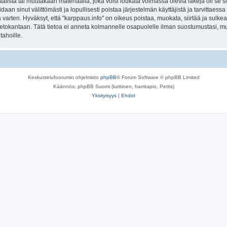
lista tai muutakaan materiaalia, joka voisi loukata voimassa olevia lakeja oli se 
oidaan sinut välittömästi ja lopullisesti poistaa järjestelmän käyttäjistä ja tarvittaes
varten. Hyväksyt, että "karppaus.info" on oikeus poistaa, muokata, siirtää ja sulke
n tietokantaan. Tätä tietoa ei anneta kolmannelle osapuolelle ilman suostumustasi, 
tahoille.
Keskustelufoorumin ohjelmisto
phpBB
® Forum Software © phpBB Limited
Käännös: phpBB Suomi (lurttinen, harritapio, Pettis)
Yksityisyys
|
Ehdot