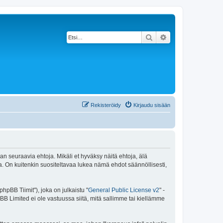
Etsi
Tarkennettu haku
Rekisteröidy
Kirjaudu sisään
an seuraavia ehtoja. Mikäli et hyväksy näitä ehtoja, älä
 On kuitenkin suositeltavaa lukea nämä ehdot säännöllisesti,
pBB Tiimit"), joka on julkaistu "
General Public License v2
" -
BB Limited ei ole vastuussa siitä, mitä sallimme tai kiellämme