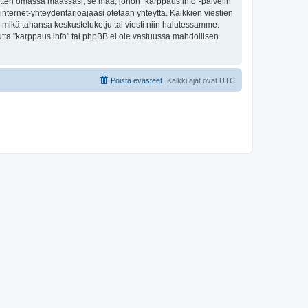
sitten omassa maassasi, se maa, johon "karppaus.info"-palvelin
sa internet-yhteydentarjoajaasi otetaan yhteyttä. Kaikkien viestien
a mikä tahansa keskusteluketju tai viesti niin halutessamme.
mutta "karppaus.info" tai phpBB ei ole vastuussa mahdollisen
Poista evästeet
Kaikki ajat ovat
UTC