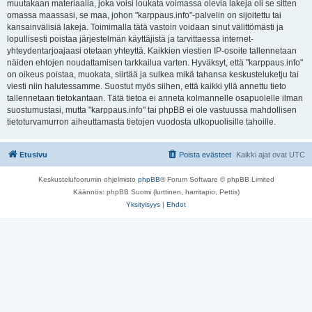
muutakaan materiaalia, joka voisi loukata voimassa olevia lakeja oli se sitten
omassa maassasi, se maa, johon "karppaus.info"-palvelin on sijoitettu tai
kansainvälisiä lakeja. Toimimalla tätä vastoin voidaan sinut välittömästi ja
lopullisesti poistaa järjestelmän käyttäjistä ja tarvittaessa internet-
yhteydentarjoajaasi otetaan yhteyttä. Kaikkien viestien IP-osoite tallennetaan
näiden ehtojen noudattamisen tarkkailua varten. Hyväksyt, että "karppaus.info"
on oikeus poistaa, muokata, siirtää ja sulkea mikä tahansa keskusteluketju tai
viesti niin halutessamme. Suostut myös siihen, että kaikki yllä annettu tieto
tallennetaan tietokantaan. Tätä tietoa ei anneta kolmannelle osapuolelle ilman
suostumustasi, mutta "karppaus.info" tai phpBB ei ole vastuussa mahdollisen
tietoturvamurron aiheuttamasta tietojen vuodosta ulkopuolisille tahoille.
Etusivu
Poista evästeet
Kaikki ajat ovat
UTC
Keskustelufoorumin ohjelmisto
phpBB
® Forum Software © phpBB Limited
Käännös: phpBB Suomi (lurttinen, harritapio, Pettis)
Yksityisyys
|
Ehdot