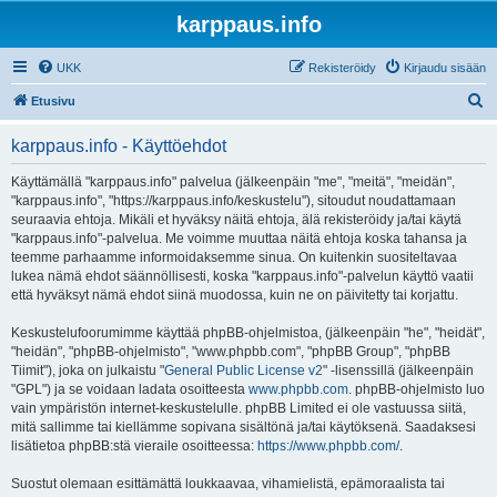
karppaus.info
UKK
Rekisteröidy
Kirjaudu sisään
E
Etusivu
t
karppaus.info - Käyttöehdot
s
i
Käyttämällä "karppaus.info" palvelua (jälkeenpäin "me", "meitä", "meidän",
"karppaus.info", "https://karppaus.info/keskustelu"), sitoudut noudattamaan
seuraavia ehtoja. Mikäli et hyväksy näitä ehtoja, älä rekisteröidy ja/tai käytä
"karppaus.info"-palvelua. Me voimme muuttaa näitä ehtoja koska tahansa ja
teemme parhaamme informoidaksemme sinua. On kuitenkin suositeltavaa
lukea nämä ehdot säännöllisesti, koska "karppaus.info"-palvelun käyttö vaatii
että hyväksyt nämä ehdot siinä muodossa, kuin ne on päivitetty tai korjattu.
Keskustelufoorumimme käyttää phpBB-ohjelmistoa, (jälkeenpäin "he", "heidät",
"heidän", "phpBB-ohjelmisto", "www.phpbb.com", "phpBB Group", "phpBB
Tiimit"), joka on julkaistu "
General Public License v2
" -lisenssillä (jälkeenpäin
"GPL") ja se voidaan ladata osoitteesta
www.phpbb.com
. phpBB-ohjelmisto luo
vain ympäristön internet-keskustelulle. phpBB Limited ei ole vastuussa siitä,
mitä sallimme tai kiellämme sopivana sisältönä ja/tai käytöksenä. Saadaksesi
lisätietoa phpBB:stä vieraile osoitteessa:
https://www.phpbb.com/
.
Suostut olemaan esittämättä loukkaavaa, vihamielistä, epämoraalista tai