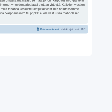
sitten omassa maassasi, se maa, johon "karppaus.info"-palvelin
sa internet-yhteydentarjoajaasi otetaan yhteyttä. Kaikkien viestien
a mikä tahansa keskusteluketju tai viesti niin halutessamme.
mutta "karppaus.info" tai phpBB ei ole vastuussa mahdollisen
Poista evästeet
Kaikki ajat ovat
UTC