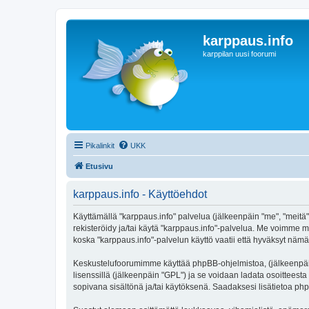
karppaus.info
karppilan uusi foorumi
Pikalinkit
UKK
Etusivu
karppaus.info - Käyttöehdot
Käyttämällä "karppaus.info" palvelua (jälkeenpäin "me", "meitä",
rekisteröidy ja/tai käytä "karppaus.info"-palvelua. Me voimm
koska "karppaus.info"-palvelun käyttö vaatii että hyväksyt nämä 
Keskustelufoorumimme käyttää phpBB-ohjelmistoa, (jälkeenpäin 
lisenssillä (jälkeenpäin "GPL") ja se voidaan ladata osoitteesta
sopivana sisältönä ja/tai käytöksenä. Saadaksesi lisätietoa php