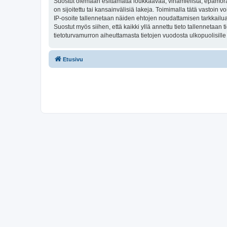
Suostut olemaan esittämättä loukkaavaa, vihamielistä, epämoraa
on sijoitettu tai kansainvälisiä lakeja. Toimimalla tätä vastoin v
IP-osoite tallennetaan näiden ehtojen noudattamisen tarkkailua 
Suostut myös siihen, että kaikki yllä annettu tieto tallennetaa
tietoturvamurron aiheuttamasta tietojen vuodosta ulkopuolisille 
Etusivu