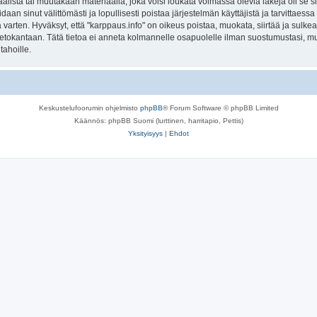
lista tai muutakaan materiaalia, joka voisi loukata voimassa olevia lakeja oli se 
oidaan sinut välittömästi ja lopullisesti poistaa järjestelmän käyttäjistä ja tarvittaes
varten. Hyväksyt, että "karppaus.info" on oikeus poistaa, muokata, siirtää ja sulke
n tietokantaan. Tätä tietoa ei anneta kolmannelle osapuolelle ilman suostumustasi, 
tahoille.
Keskustelufoorumin ohjelmisto
phpBB
® Forum Software © phpBB Limited
Käännös: phpBB Suomi (lurttinen, harritapio, Pettis)
Yksityisyys
|
Ehdot