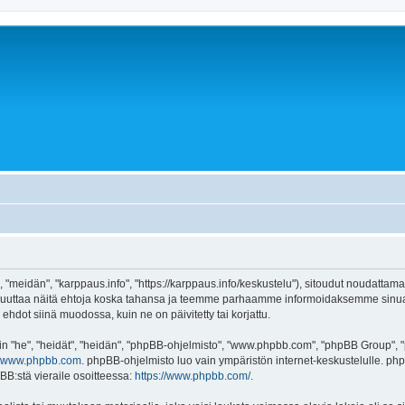
 "meidän", "karppaus.info", "https://karppaus.info/keskustelu"), sitoudut noudattama
e muuttaa näitä ehtoja koska tahansa ja teemme parhaamme informoidaksemme sinua.
ehdot siinä muodossa, kuin ne on päivitetty tai korjattu.
"he", "heidät", "heidän", "phpBB-ohjelmisto", "www.phpbb.com", "phpBB Group", "ph
www.phpbb.com
. phpBB-ohjelmisto luo vain ympäristön internet-keskustelulle. php
BB:stä vieraile osoitteessa:
https://www.phpbb.com/
.