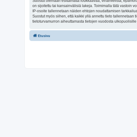
Suostut olemaan esittämättä loukkaavaa, vihamielistä, epämoraa
on sijoitettu tai kansainvälisiä lakeja. Toimimalla tätä vastoin v
IP-osoite tallennetaan näiden ehtojen noudattamisen tarkkailua 
Suostut myös siihen, että kaikki yllä annettu tieto tallennetaa
tietoturvamurron aiheuttamasta tietojen vuodosta ulkopuolisille 
Etusivu