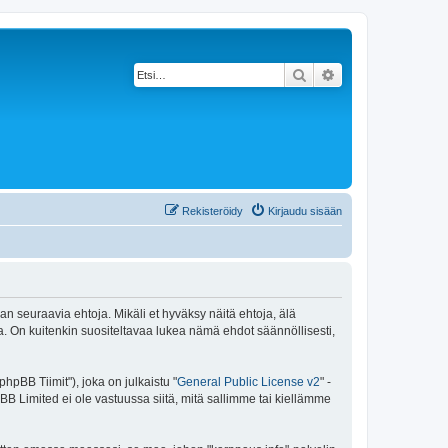
Etsi
Tarkennettu haku
Rekisteröidy
Kirjaudu sisään
an seuraavia ehtoja. Mikäli et hyväksy näitä ehtoja, älä
 On kuitenkin suositeltavaa lukea nämä ehdot säännöllisesti,
pBB Tiimit"), joka on julkaistu "
General Public License v2
" -
BB Limited ei ole vastuussa siitä, mitä sallimme tai kiellämme