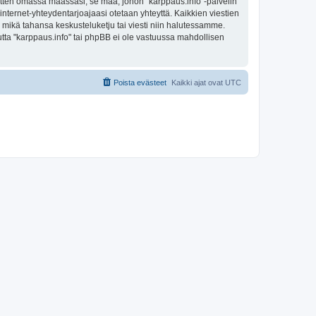
sitten omassa maassasi, se maa, johon "karppaus.info"-palvelin
sa internet-yhteydentarjoajaasi otetaan yhteyttä. Kaikkien viestien
a mikä tahansa keskusteluketju tai viesti niin halutessamme.
mutta "karppaus.info" tai phpBB ei ole vastuussa mahdollisen
Poista evästeet
Kaikki ajat ovat
UTC