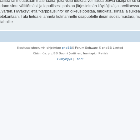
lista tai muutakaan materiaalia, joka voisi loukata voimassa olevia lakeja oli se 
oidaan sinut välittömästi ja lopullisesti poistaa järjestelmän käyttäjistä ja tarvittaes
varten. Hyväksyt, että "karppaus.info" on oikeus poistaa, muokata, siirtää ja sulke
n tietokantaan. Tätä tietoa ei anneta kolmannelle osapuolelle ilman suostumustasi, 
tahoille.
Keskustelufoorumin ohjelmisto
phpBB
® Forum Software © phpBB Limited
Käännös: phpBB Suomi (lurttinen, harritapio, Pettis)
Yksityisyys
|
Ehdot