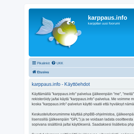
karppaus.info
karppilan uusi foorumi
Pikalinkit
UKK
Etusivu
karppaus.info - Käyttöehdot
Käyttämällä "karppaus.info" palvelua (jälkeenpäin "me", "meitä",
rekisteröidy ja/tai käytä "karppaus.info"-palvelua. Me voimm
koska "karppaus.info"-palvelun käyttö vaatii että hyväksyt nämä 
Keskustelufoorumimme käyttää phpBB-ohjelmistoa, (jälkeenpäin 
lisenssillä (jälkeenpäin "GPL") ja se voidaan ladata osoitteesta
sopivana sisältönä ja/tai käytöksenä. Saadaksesi lisätietoa php