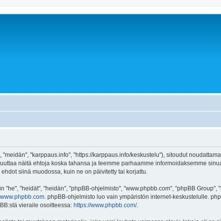
 "meidän", "karppaus.info", "https://karppaus.info/keskustelu"), sitoudut noudattama
e muuttaa näitä ehtoja koska tahansa ja teemme parhaamme informoidaksemme sinua.
ehdot siinä muodossa, kuin ne on päivitetty tai korjattu.
"he", "heidät", "heidän", "phpBB-ohjelmisto", "www.phpbb.com", "phpBB Group", "ph
www.phpbb.com
. phpBB-ohjelmisto luo vain ympäristön internet-keskustelulle. php
BB:stä vieraile osoitteessa:
https://www.phpbb.com/
.