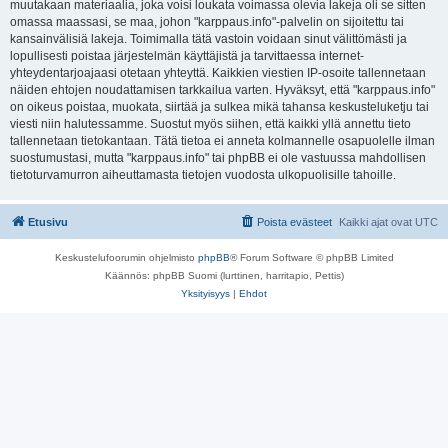
muutakaan materiaalia, joka voisi loukata voimassa olevia lakeja oli se sitten
omassa maassasi, se maa, johon "karppaus.info"-palvelin on sijoitettu tai
kansainvälisiä lakeja. Toimimalla tätä vastoin voidaan sinut välittömästi ja
lopullisesti poistaa järjestelmän käyttäjistä ja tarvittaessa internet-
yhteydentarjoajaasi otetaan yhteyttä. Kaikkien viestien IP-osoite tallennetaan
näiden ehtojen noudattamisen tarkkailua varten. Hyväksyt, että "karppaus.info"
on oikeus poistaa, muokata, siirtää ja sulkea mikä tahansa keskusteluketju tai
viesti niin halutessamme. Suostut myös siihen, että kaikki yllä annettu tieto
tallennetaan tietokantaan. Tätä tietoa ei anneta kolmannelle osapuolelle ilman
suostumustasi, mutta "karppaus.info" tai phpBB ei ole vastuussa mahdollisen
tietoturvamurron aiheuttamasta tietojen vuodosta ulkopuolisille tahoille.
Etusivu
Poista evästeet
Kaikki ajat ovat
UTC
Keskustelufoorumin ohjelmisto
phpBB
® Forum Software © phpBB Limited
Käännös: phpBB Suomi (lurttinen, harritapio, Pettis)
Yksityisyys
|
Ehdot