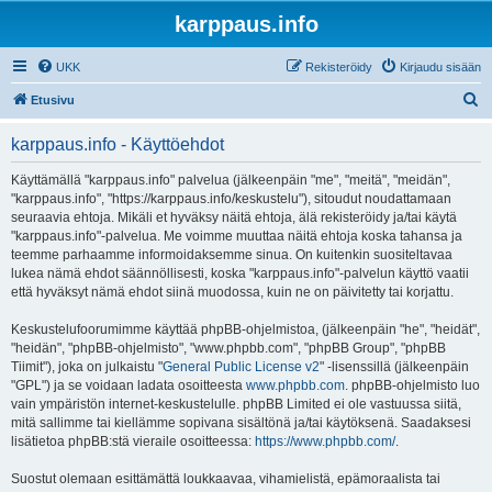
karppaus.info
UKK
Rekisteröidy
Kirjaudu sisään
E
Etusivu
t
karppaus.info - Käyttöehdot
s
i
Käyttämällä "karppaus.info" palvelua (jälkeenpäin "me", "meitä", "meidän",
"karppaus.info", "https://karppaus.info/keskustelu"), sitoudut noudattamaan
seuraavia ehtoja. Mikäli et hyväksy näitä ehtoja, älä rekisteröidy ja/tai käytä
"karppaus.info"-palvelua. Me voimme muuttaa näitä ehtoja koska tahansa ja
teemme parhaamme informoidaksemme sinua. On kuitenkin suositeltavaa
lukea nämä ehdot säännöllisesti, koska "karppaus.info"-palvelun käyttö vaatii
että hyväksyt nämä ehdot siinä muodossa, kuin ne on päivitetty tai korjattu.
Keskustelufoorumimme käyttää phpBB-ohjelmistoa, (jälkeenpäin "he", "heidät",
"heidän", "phpBB-ohjelmisto", "www.phpbb.com", "phpBB Group", "phpBB
Tiimit"), joka on julkaistu "
General Public License v2
" -lisenssillä (jälkeenpäin
"GPL") ja se voidaan ladata osoitteesta
www.phpbb.com
. phpBB-ohjelmisto luo
vain ympäristön internet-keskustelulle. phpBB Limited ei ole vastuussa siitä,
mitä sallimme tai kiellämme sopivana sisältönä ja/tai käytöksenä. Saadaksesi
lisätietoa phpBB:stä vieraile osoitteessa:
https://www.phpbb.com/
.
Suostut olemaan esittämättä loukkaavaa, vihamielistä, epämoraalista tai