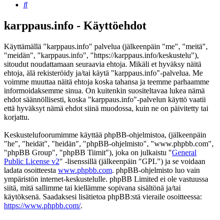
Etsi
karppaus.info - Käyttöehdot
Käyttämällä "karppaus.info" palvelua (jälkeenpäin "me", "meitä",
"meidän", "karppaus.info", "https://karppaus.info/keskustelu"),
sitoudut noudattamaan seuraavia ehtoja. Mikäli et hyväksy näitä
ehtoja, älä rekisteröidy ja/tai käytä "karppaus.info"-palvelua. Me
voimme muuttaa näitä ehtoja koska tahansa ja teemme parhaamme
informoidaksemme sinua. On kuitenkin suositeltavaa lukea nämä
ehdot säännöllisesti, koska "karppaus.info"-palvelun käyttö vaatii
että hyväksyt nämä ehdot siinä muodossa, kuin ne on päivitetty tai
korjattu.
Keskustelufoorumimme käyttää phpBB-ohjelmistoa, (jälkeenpäin
"he", "heidät", "heidän", "phpBB-ohjelmisto", "www.phpbb.com",
"phpBB Group", "phpBB Tiimit"), joka on julkaistu "
General
Public License v2
" -lisenssillä (jälkeenpäin "GPL") ja se voidaan
ladata osoitteesta
www.phpbb.com
. phpBB-ohjelmisto luo vain
ympäristön internet-keskustelulle. phpBB Limited ei ole vastuussa
siitä, mitä sallimme tai kiellämme sopivana sisältönä ja/tai
käytöksenä. Saadaksesi lisätietoa phpBB:stä vieraile osoitteessa:
https://www.phpbb.com/
.