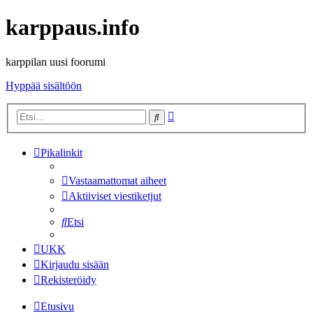
karppaus.info
karppilan uusi foorumi
Hyppää sisältöön
Tarkennettu
Etsi
haku
Pikalinkit
Vastaamattomat aiheet
Aktiiviset viestiketjut
Etsi
UKK
Kirjaudu sisään
Rekisteröidy
Etusivu