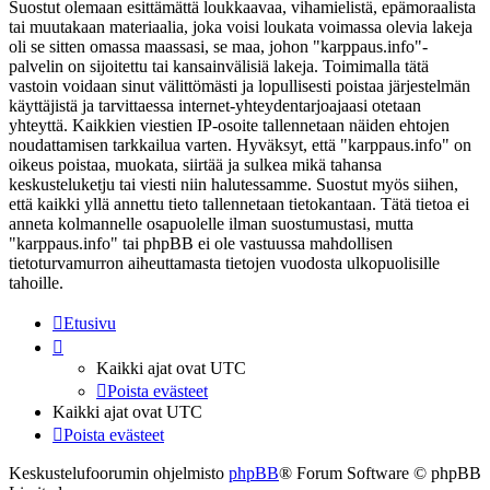
Suostut olemaan esittämättä loukkaavaa, vihamielistä, epämoraalista
tai muutakaan materiaalia, joka voisi loukata voimassa olevia lakeja
oli se sitten omassa maassasi, se maa, johon "karppaus.info"-
palvelin on sijoitettu tai kansainvälisiä lakeja. Toimimalla tätä
vastoin voidaan sinut välittömästi ja lopullisesti poistaa järjestelmän
käyttäjistä ja tarvittaessa internet-yhteydentarjoajaasi otetaan
yhteyttä. Kaikkien viestien IP-osoite tallennetaan näiden ehtojen
noudattamisen tarkkailua varten. Hyväksyt, että "karppaus.info" on
oikeus poistaa, muokata, siirtää ja sulkea mikä tahansa
keskusteluketju tai viesti niin halutessamme. Suostut myös siihen,
että kaikki yllä annettu tieto tallennetaan tietokantaan. Tätä tietoa ei
anneta kolmannelle osapuolelle ilman suostumustasi, mutta
"karppaus.info" tai phpBB ei ole vastuussa mahdollisen
tietoturvamurron aiheuttamasta tietojen vuodosta ulkopuolisille
tahoille.
Etusivu
Kaikki ajat ovat
UTC
Poista evästeet
Kaikki ajat ovat
UTC
Poista evästeet
Keskustelufoorumin ohjelmisto
phpBB
® Forum Software © phpBB