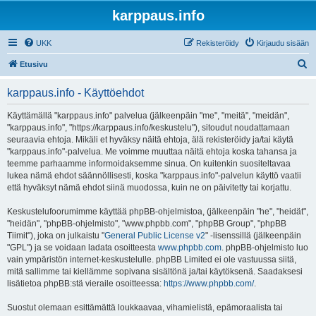
karppaus.info
UKK
Rekisteröidy
Kirjaudu sisään
E
Etusivu
t
karppaus.info - Käyttöehdot
s
i
Käyttämällä "karppaus.info" palvelua (jälkeenpäin "me", "meitä", "meidän",
"karppaus.info", "https://karppaus.info/keskustelu"), sitoudut noudattamaan
seuraavia ehtoja. Mikäli et hyväksy näitä ehtoja, älä rekisteröidy ja/tai käytä
"karppaus.info"-palvelua. Me voimme muuttaa näitä ehtoja koska tahansa ja
teemme parhaamme informoidaksemme sinua. On kuitenkin suositeltavaa
lukea nämä ehdot säännöllisesti, koska "karppaus.info"-palvelun käyttö vaatii
että hyväksyt nämä ehdot siinä muodossa, kuin ne on päivitetty tai korjattu.
Keskustelufoorumimme käyttää phpBB-ohjelmistoa, (jälkeenpäin "he", "heidät",
"heidän", "phpBB-ohjelmisto", "www.phpbb.com", "phpBB Group", "phpBB
Tiimit"), joka on julkaistu "
General Public License v2
" -lisenssillä (jälkeenpäin
"GPL") ja se voidaan ladata osoitteesta
www.phpbb.com
. phpBB-ohjelmisto luo
vain ympäristön internet-keskustelulle. phpBB Limited ei ole vastuussa siitä,
mitä sallimme tai kiellämme sopivana sisältönä ja/tai käytöksenä. Saadaksesi
lisätietoa phpBB:stä vieraile osoitteessa:
https://www.phpbb.com/
.
Suostut olemaan esittämättä loukkaavaa, vihamielistä, epämoraalista tai