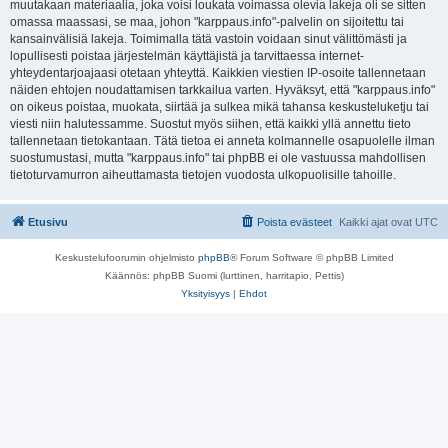
muutakaan materiaalia, joka voisi loukata voimassa olevia lakeja oli se sitten
omassa maassasi, se maa, johon "karppaus.info"-palvelin on sijoitettu tai
kansainvälisiä lakeja. Toimimalla tätä vastoin voidaan sinut välittömästi ja
lopullisesti poistaa järjestelmän käyttäjistä ja tarvittaessa internet-
yhteydentarjoajaasi otetaan yhteyttä. Kaikkien viestien IP-osoite tallennetaan
näiden ehtojen noudattamisen tarkkailua varten. Hyväksyt, että "karppaus.info"
on oikeus poistaa, muokata, siirtää ja sulkea mikä tahansa keskusteluketju tai
viesti niin halutessamme. Suostut myös siihen, että kaikki yllä annettu tieto
tallennetaan tietokantaan. Tätä tietoa ei anneta kolmannelle osapuolelle ilman
suostumustasi, mutta "karppaus.info" tai phpBB ei ole vastuussa mahdollisen
tietoturvamurron aiheuttamasta tietojen vuodosta ulkopuolisille tahoille.
Etusivu
Poista evästeet
Kaikki ajat ovat
UTC
Keskustelufoorumin ohjelmisto
phpBB
® Forum Software © phpBB Limited
Käännös: phpBB Suomi (lurttinen, harritapio, Pettis)
Yksityisyys
|
Ehdot