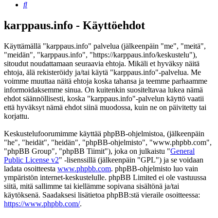
Etsi
karppaus.info - Käyttöehdot
Käyttämällä "karppaus.info" palvelua (jälkeenpäin "me", "meitä",
"meidän", "karppaus.info", "https://karppaus.info/keskustelu"),
sitoudut noudattamaan seuraavia ehtoja. Mikäli et hyväksy näitä
ehtoja, älä rekisteröidy ja/tai käytä "karppaus.info"-palvelua. Me
voimme muuttaa näitä ehtoja koska tahansa ja teemme parhaamme
informoidaksemme sinua. On kuitenkin suositeltavaa lukea nämä
ehdot säännöllisesti, koska "karppaus.info"-palvelun käyttö vaatii
että hyväksyt nämä ehdot siinä muodossa, kuin ne on päivitetty tai
korjattu.
Keskustelufoorumimme käyttää phpBB-ohjelmistoa, (jälkeenpäin
"he", "heidät", "heidän", "phpBB-ohjelmisto", "www.phpbb.com",
"phpBB Group", "phpBB Tiimit"), joka on julkaistu "
General
Public License v2
" -lisenssillä (jälkeenpäin "GPL") ja se voidaan
ladata osoitteesta
www.phpbb.com
. phpBB-ohjelmisto luo vain
ympäristön internet-keskustelulle. phpBB Limited ei ole vastuussa
siitä, mitä sallimme tai kiellämme sopivana sisältönä ja/tai
käytöksenä. Saadaksesi lisätietoa phpBB:stä vieraile osoitteessa:
https://www.phpbb.com/
.