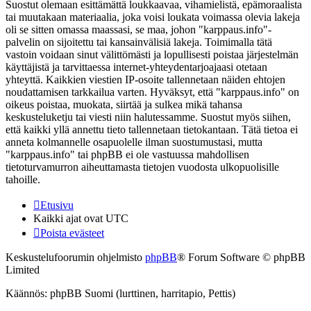
Suostut olemaan esittämättä loukkaavaa, vihamielistä, epämoraalista
tai muutakaan materiaalia, joka voisi loukata voimassa olevia lakeja
oli se sitten omassa maassasi, se maa, johon "karppaus.info"-
palvelin on sijoitettu tai kansainvälisiä lakeja. Toimimalla tätä
vastoin voidaan sinut välittömästi ja lopullisesti poistaa järjestelmän
käyttäjistä ja tarvittaessa internet-yhteydentarjoajaasi otetaan
yhteyttä. Kaikkien viestien IP-osoite tallennetaan näiden ehtojen
noudattamisen tarkkailua varten. Hyväksyt, että "karppaus.info" on
oikeus poistaa, muokata, siirtää ja sulkea mikä tahansa
keskusteluketju tai viesti niin halutessamme. Suostut myös siihen,
että kaikki yllä annettu tieto tallennetaan tietokantaan. Tätä tietoa ei
anneta kolmannelle osapuolelle ilman suostumustasi, mutta
"karppaus.info" tai phpBB ei ole vastuussa mahdollisen
tietoturvamurron aiheuttamasta tietojen vuodosta ulkopuolisille
tahoille.
Etusivu
Kaikki ajat ovat
UTC
Poista evästeet
Keskustelufoorumin ohjelmisto
phpBB
® Forum Software © phpBB
Limited
Käännös: phpBB Suomi (lurttinen, harritapio, Pettis)