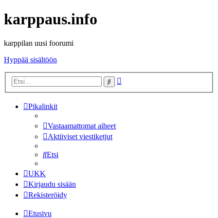
karppaus.info
karppilan uusi foorumi
Hyppää sisältöön
Tarkennettu
Etsi
haku
Pikalinkit
Vastaamattomat aiheet
Aktiiviset viestiketjut
Etsi
UKK
Kirjaudu sisään
Rekisteröidy
Etusivu