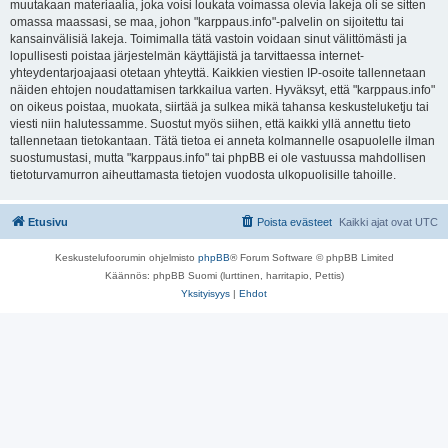
muutakaan materiaalia, joka voisi loukata voimassa olevia lakeja oli se sitten
omassa maassasi, se maa, johon "karppaus.info"-palvelin on sijoitettu tai
kansainvälisiä lakeja. Toimimalla tätä vastoin voidaan sinut välittömästi ja
lopullisesti poistaa järjestelmän käyttäjistä ja tarvittaessa internet-
yhteydentarjoajaasi otetaan yhteyttä. Kaikkien viestien IP-osoite tallennetaan
näiden ehtojen noudattamisen tarkkailua varten. Hyväksyt, että "karppaus.info"
on oikeus poistaa, muokata, siirtää ja sulkea mikä tahansa keskusteluketju tai
viesti niin halutessamme. Suostut myös siihen, että kaikki yllä annettu tieto
tallennetaan tietokantaan. Tätä tietoa ei anneta kolmannelle osapuolelle ilman
suostumustasi, mutta "karppaus.info" tai phpBB ei ole vastuussa mahdollisen
tietoturvamurron aiheuttamasta tietojen vuodosta ulkopuolisille tahoille.
Etusivu
Poista evästeet
Kaikki ajat ovat
UTC
Keskustelufoorumin ohjelmisto
phpBB
® Forum Software © phpBB Limited
Käännös: phpBB Suomi (lurttinen, harritapio, Pettis)
Yksityisyys
|
Ehdot