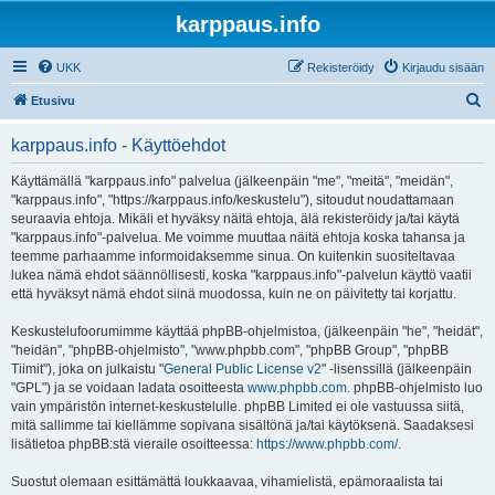
karppaus.info
UKK
Rekisteröidy
Kirjaudu sisään
E
Etusivu
t
karppaus.info - Käyttöehdot
s
i
Käyttämällä "karppaus.info" palvelua (jälkeenpäin "me", "meitä", "meidän",
"karppaus.info", "https://karppaus.info/keskustelu"), sitoudut noudattamaan
seuraavia ehtoja. Mikäli et hyväksy näitä ehtoja, älä rekisteröidy ja/tai käytä
"karppaus.info"-palvelua. Me voimme muuttaa näitä ehtoja koska tahansa ja
teemme parhaamme informoidaksemme sinua. On kuitenkin suositeltavaa
lukea nämä ehdot säännöllisesti, koska "karppaus.info"-palvelun käyttö vaatii
että hyväksyt nämä ehdot siinä muodossa, kuin ne on päivitetty tai korjattu.
Keskustelufoorumimme käyttää phpBB-ohjelmistoa, (jälkeenpäin "he", "heidät",
"heidän", "phpBB-ohjelmisto", "www.phpbb.com", "phpBB Group", "phpBB
Tiimit"), joka on julkaistu "
General Public License v2
" -lisenssillä (jälkeenpäin
"GPL") ja se voidaan ladata osoitteesta
www.phpbb.com
. phpBB-ohjelmisto luo
vain ympäristön internet-keskustelulle. phpBB Limited ei ole vastuussa siitä,
mitä sallimme tai kiellämme sopivana sisältönä ja/tai käytöksenä. Saadaksesi
lisätietoa phpBB:stä vieraile osoitteessa:
https://www.phpbb.com/
.
Suostut olemaan esittämättä loukkaavaa, vihamielistä, epämoraalista tai